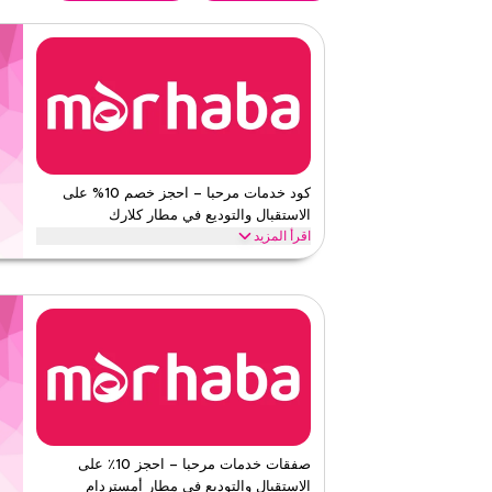
كود خدمات مرحبا – احجز خصم 10% على
الاستقبال والتوديع في مطار كلارك
اقرأ المزيد
احصل على خصم 10٪ على الاستقبال والتوديع من خد
المتاعب وإرشادات الأمتعة وتجربة صالة مميزة. تخطى الطوابير
خدمات مرحبا
الأحكام والشروط
الحد الأدنى للطلب
لا شيء
ينطبق على
ويب
الفئات
على مستو
قيّمنا
صفقات خدمات مرحبا – احجز 10٪ على
الاستقبال والتوديع في مطار أمستردام
اقرأ أقل