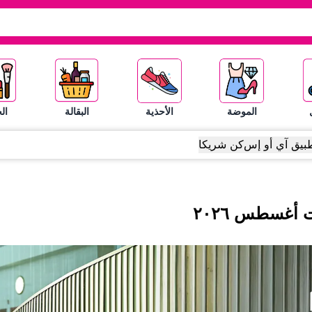
الموضة
الأحذية
البقالة
ال
بيق آي أو إس
كن شريكا
ت
أغسطس
٢٠٢٦