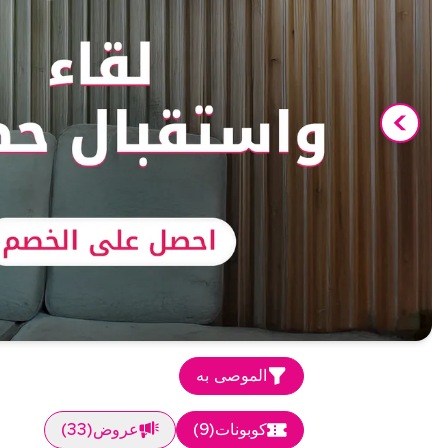
الموصى به
كوبونات
(
9
)
عروض
(
33
)