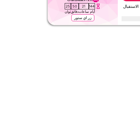
قيّمنا
23
50
21
144
–احجز 10٪ على الاستقبال
أيام
ساعات
دقائق
ثوان
اقرأ أقل
زر اي ستور
ال والتوديع من خدمات مرحبا في مطار ملبورن مع وصول ذي أولوية
 الطوابير الآن.
لا شيء
ويب
على مستوى الموقع
قيّمنا
اقرأ أقل