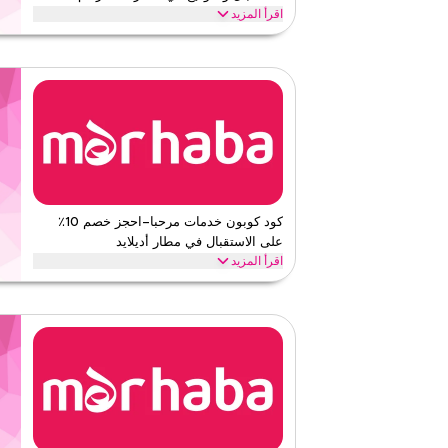
اقرأ المزيد
وفر 10٪ على الاستقبال والتوديع من خدمات مرحبا في مطار 
وهجرة سريعة ووصول حصري للصالة. استمتع بوصول سلس.
خدمات مرحبا
الأحكام والشروط
الحد الأدنى للطلب
لا شيء
ينطبق على
ويب
الفئات
على مستو
قيّمنا
كود كوبون خدمات مرحبا–احجز خصم 10٪
على الاستقبال في مطار أديلايد
اقرأ أقل
اقرأ المزيد
استمتع بخصم 10٪ على الاستقبال والتوديع من خدمات م
وهجرة سريعة ومقاعد صالة مريحة. ادخل إلى وصول خالٍ من ا
خدمات مرحبا
الأحكام والشروط
الحد الأدنى للطلب
لا شيء
ينطبق على
ويب
الفئات
على مستو