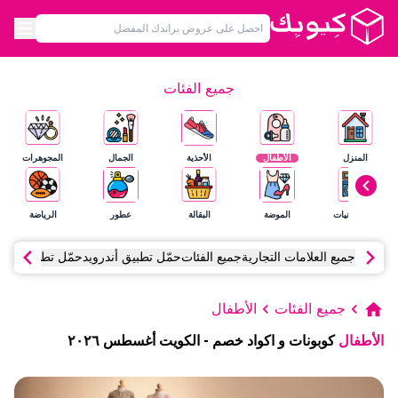
جميع الفئات
المنزل
الأطفال
الأحذية
الجمال
المجوهرات
الإلكترونيات
الموضة
البقالة
عطور
الرياضة
جميع العلامات التجارية
جميع الفئات
حمّل تطبيق أندرويد
حمّل تطبيق آي أ
جميع الفئات
الأطفال
الأطفال
كوبونات و اكواد خصم
-
الكويت
أغسطس
٢٠٢٦