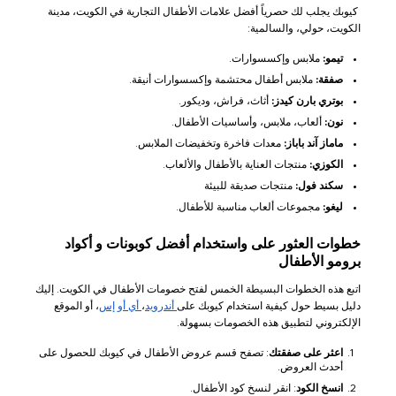
كيوبك يجلب لك حصرياً أفضل علامات الأطفال التجارية في الكويت، مدينة
الكويت، حولي، والسالمية:
تيمو:
ملابس وإكسسوارات.
صفقة:
ملابس أطفال محتشمة وإكسسوارات أنيقة.
بوتري بارن كيدز:
أثاث، فراش، وديكور.
نون:
ألعاب، ملابس، وأساسيات الأطفال.
ماماز آند باباز:
معدات فاخرة وتخفيضات الملابس.
الكوزي:
منتجات العناية بالأطفال والألعاب.
سكند فول:
منتجات صديقة للبيئة
ليغو:
مجموعات ألعاب مناسبة للأطفال.
خطوات العثور على واستخدام أفضل كوبونات و أكواد
برومو الأطفال
اتبع هذه الخطوات البسيطة الخمس لفتح خصومات الأطفال في الكويت. إليك
دليل بسيط حول كيفية استخدام كيوبك على
أندرويد
،
أي أو إس
، أو الموقع
الإلكتروني لتطبيق هذه الخصومات بسهولة.
اعثر على صفقتك
: تصفح قسم عروض الأطفال في كيوبك للحصول على
أحدث العروض.
انسخ الكود
: انقر لنسخ كود الأطفال.