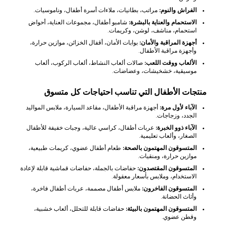
الفراش والنوم:
مراتب، بطانيات، ملاءات أسرة أطفال، وناموسيات.
الاستحمام والعناية بالبشرة:
شامبو أطفال، مجموعات العناية، أحواض
استحمام، مناشف، لوشن، وكريمات.
أجهزة المراقبة والأمان:
بوابات الأمان، أقفال الخزائن، موازين حرارة،
وأجهزة مراقبة الأطفال.
الألعاب ووقت اللعب:
صالات ألعاب النشاط، ألعاب الركوب، ألعاب
موسيقية، خشخيشات، وعضاضات.
منتجات الأطفال التي تناسب احتياجات كل متسوق
الآباء لأول مرة:
أجهزة مراقبة الأطفال، مقاعد السيارة، ملابس المواليد
الجدد، وزجاجات.
الآباء ذوو الخبرة:
عربات أطفال، كراسي عالية، وجبات خفيفة للأطفال
الصغار، وألعاب تعليمية.
المتسوقون المهتمون بالصحة:
طعام أطفال عضوي، كريمات طبيعية،
موازين حرارة، ومنقيات.
المتسوقون المقتصدون:
حفاضات بالجملة، حفاضات قماشية قابلة لإعادة
الاستخدام، وملابس بأسعار معقولة.
المتسوقون الفاخرون:
ملابس أطفال مصممة، عربات أطفال فاخرة،
وأثاث الحضانة.
المتسوقون المهتمون بالبيئة:
حفاضات قابلة للتحلل، ألعاب خشبية،
وقطن عضوي.