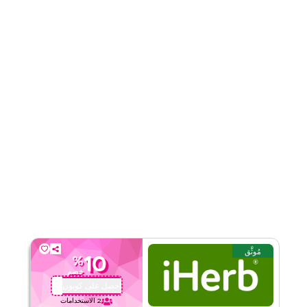
قيّمنا
اقرأ أقل
مُوثَّق
10
%
خصم
احصل على كوبون
QYUBIC
2
الاستخدامات