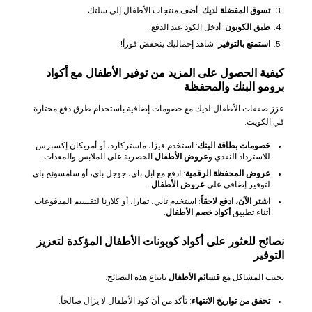
تسوق المفضلة لديك
: أضف منتجات الأطفال إلى سلتك.
طبق الكوبون
: أدخل الكود عند الدفع.
استمتع بالتوفير
: شاهد إجماليك ينخفض فوراً!
كيفية الحصول على المزيد من توفير الأطفال مع أكواد
برومو البنك والمحفظة
عزز صفقات الأطفال لديك مع خصومات إضافية باستخدام طرق دفع مختارة
في الكويت.
خصومات بطاقة البنك
: استخدم فيزا، ماستركارد، أو أمريكان إكسبرس
للاسترداد النقدي و
عروض الأطفال
الحصرية على الملابس والمعدات.
عروض المحفظة الرقمية
: ادفع مع آبل باي، جوجل باي، أو سامسونج باي
لتوفير إضافي على
عروض الأطفال
.
اشتر الآن، ادفع لاحقاً
: استخدم تابي، تمارا، أو كلارنا لتقسيم المدفوعات
أثناء تطبيق
أكواد خصم الأطفال
.
نصائح للعثور على أكواد كوبونات الأطفال المؤكدة لتعزيز
التوفير
تجنب المشاكل مع
قسائم الأطفال
باتباع هذه النصائح:
تحقق من تواريخ الانتهاء
: تأكد من أن كود الأطفال لا يزال صالحاً.