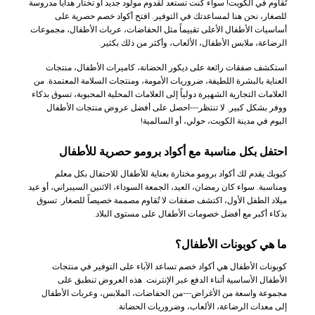
تُقاوم في الكويت! سواء كنت تستعد لقدوم مولود جديد أو تختار هدايا مدروسة
للصغار، نحن هنا لمساعدتك في التوفير. افتح أكواد خصم حصرية على
أساسيات الأطفال الأعلى تقييماً مثل الحفاضات، عربات الأطفال، مجموعات
الرضاعة، ملابس الأطفال، الألعاب، وأكثر من ذلك بكثير.
استكشف صفقات رائعة على ديكور الحضانة، كاميرات الأطفال، منتجات
العناية بالبشرة اللطيفة، ضروريات الأمومة، ومنتجات السلامة المعتمدة. من
العلامات التجارية الشهيرة دولياً إلى العلامات المحلية المحبوبة، تسوق بذكاء
ووفر بشكل كبير. لا تنتظر---احصل على أفضل عروض منتجات الأطفال
اليوم في مدينة الكويت، حولي، أو السالمية!
احتفل بكل مناسبة مع أكواد برومو حصرية للأطفال
كيوبك يقدم لك أكواد برومو مختارة بعناية للأطفال للاحتفال بكل معلم
ومناسبة. سواء كان رمضان، العيد، الجمعة السوداء، الاثنين السيبراني، أو عيد
ميلاد الطفل الأول، اكتشف صفقات لا تُقاوم مصممة خصيصاً للصغار. تسوق
بذكاء أكبر مع أفضل خصومات الأطفال على مستوى البلاد.
ما هي كوبونات الأطفال؟
كوبونات الأطفال هي أكواد خصم تساعد الآباء على التوفير في منتجات
الأطفال الأساسية أثناء الدفع عبر الإنترنت. هذه العروض تنطبق على
مجموعة واسعة من الأغراض---من الحفاضات، الملابس، وعربات الأطفال
إلى معدات الرضاعة، الألعاب، وضروريات الحضانة.