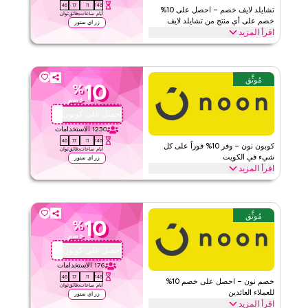
46
17
11
146
تشايلد لايف خصم – احصل على 10%
أيام
ساعات
دقائق
ثوان
خصم على أي منتج من تشايلد لايف
زر اي ستور
اقرأ المزيد
افتح 10% خصم مع كود الكوبون هذا من آي هيرب على كل منتج من تشايلد
لايف بما في ذلك الأساسيات اليومية الأساسية وفورمولا 3 كوف سيروب®،
ليكويد زينك بلس® وأكثر. تسوق اليوم
مُوثَّق
10
%
اي هيرب
الأحكام والشروط
خصم
الحد الأدنى للطلب
لا شيء
احصل على كوبون
QBC101
ينطبق على
ويب/تطبيق
1230
الاستخدامات
46
17
11
146
الفئات
على مستوى الموقع
كوبون نون – وفر 10% فوراً على كل
أيام
ساعات
دقائق
ثوان
شيء في الكويت
زر اي ستور
اقرأ المزيد
قيّمنا
وفر 10% فوراً مع كود نون هذا على كل شيء. استبدل الآن للحصول على
خصومات حصرية على الفئات الرئيسية مثل الإلكترونيات، الموضة، المنزل
اقرأ أقل
والمزيد.
مُوثَّق
10
%
نون
الأحكام والشروط
خصم
الحد الأدنى للطلب
لا شيء
احصل على كوبون
QBC101
ينطبق على
ويب/تطبيق
176
الاستخدامات
46
17
11
146
الفئات
على مستوى الموقع
خصم نون – احصل على خصم 10%
أيام
ساعات
دقائق
ثوان
للعملاء العائدين
زر اي ستور
اقرأ المزيد