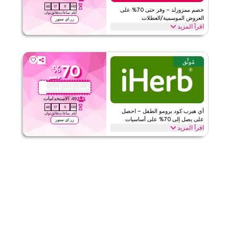
46
17
11
146
الفئات
على مستوى الموقع
خصم ممزورلد – وفر حتى 70% على
أيام
ساعات
دقائق
ثوان
العروض الموسمية/العطلات
زر اي ستور
اقرأ المزيد
قيّمنا
وفر حتى 70% مع هذا كود كوبون ممزورلد خلال المواسم الاحتفالية، بما في
ذلك رمضان، العيد، الجمعة السوداء، العودة إلى المدرسة وغيرها من
اقرأ أقل
العطلات. فعّل الآن.
مُوثَّق
70
%
ممز ورلد
الأحكام والشروط
خصم
الحد الأدنى للطلب
لا شيء
احصل على كوبون
QYUBIC
ينطبق على
ويب/تطبيق
49
الاستخدامات
46
17
11
146
الفئات
على مستوى الموقع
آي هيرب كود برومو الطفل – احصل
أيام
ساعات
دقائق
ثوان
على يصل إلى 70% على أساسيات
زر اي ستور
اقرأ المزيد
الطفل
قيّمنا
افتح يصل إلى 70% خصم مع كود البرومو هذا من آي هيرب على منتجات
الطفل بما في ذلك طعام الطفل، الهريس العضوي، اللهايات وأدوات
اقرأ أقل
التسنين ومنتجات الطفل الأخرى، ابدأ في التوفير اليوم.
اي هيرب
الأحكام والشروط
الحد الأدنى للطلب
لا شيء
ينطبق على
ويب/تطبيق
الفئات
على مستوى الموقع