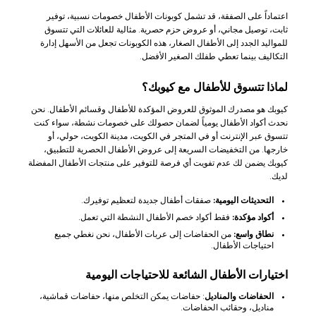
اعتماداً على الصفقة، قد تشمل كوبونات الأطفال خصومات نسبية، توفير
ثابت، توصيل مجاني، أو عروض حزم حصرية. مثالية للعائلات التي تتسوق
للمواليد الجدد إلى الأطفال الصغار، هذه الكوبونات تجعل من الأسهل إدارة
التكاليف بينما تعطي طفلك الصغير الأفضل.
لماذا تتسوق للأطفال مع كيوبك؟
كيوبك هو مصدرك الموثوق للعروض المؤكدة للأطفال وقسائم الأطفال. نحن
نحدث أكواد الأطفال يومياً لضمان حصولك على خصومات نشطة، سواء كنت
تتسوق عبر الإنترنت أو في المتجر في الكويت، مدينة الكويت، حولي، أو
خارجها. من التخفيضات السريعة إلى عروض الأطفال الحصرية للتطبيق،
كيوبك يضمن لك عدم تفويت أي فرصة للتوفير على منتجات الأطفال المفضلة
لديك.
التحديثات اليومية:
صفقات أطفال جديدة لتعظيم توفيرك.
أكواد مؤكدة:
فقط أكواد خصم الأطفال النشطة التي تعمل.
نطاق واسع:
من الحفاضات إلى عربات الأطفال، نحن نغطي جميع
احتياجات الأطفال.
اختيارات الأطفال الشائعة للاحتياجات اليومية
الحفاضات والمناديل
: حفاضات يمكن التخلص منها، حفاضات قماشية،
مناديل، وحقائب الحفاضات.