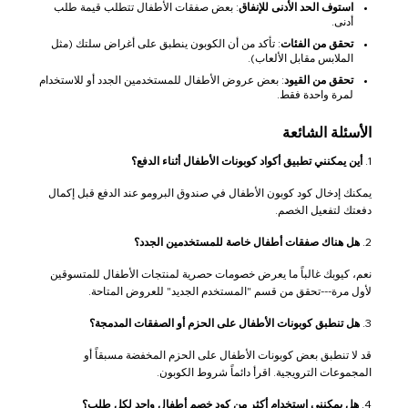
استوف الحد الأدنى للإنفاق
: بعض صفقات الأطفال تتطلب قيمة طلب
أدنى.
تحقق من الفئات
: تأكد من أن الكوبون ينطبق على أغراض سلتك (مثل
الملابس مقابل الألعاب).
تحقق من القيود
: بعض عروض الأطفال للمستخدمين الجدد أو للاستخدام
لمرة واحدة فقط.
الأسئلة الشائعة
1.
أين يمكنني تطبيق أكواد كوبونات الأطفال أثناء الدفع؟
يمكنك إدخال كود كوبون الأطفال في صندوق البرومو عند الدفع قبل إكمال
دفعتك لتفعيل الخصم.
2.
هل هناك صفقات أطفال خاصة للمستخدمين الجدد؟
نعم، كيوبك غالباً ما يعرض خصومات حصرية لمنتجات الأطفال للمتسوقين
لأول مرة---تحقق من قسم "المستخدم الجديد" للعروض المتاحة.
3.
هل تنطبق كوبونات الأطفال على الحزم أو الصفقات المدمجة؟
قد لا تنطبق بعض كوبونات الأطفال على الحزم المخفضة مسبقاً أو
المجموعات الترويجية. اقرأ دائماً شروط الكوبون.
4.
هل يمكنني استخدام أكثر من كود خصم أطفال واحد لكل طلب؟