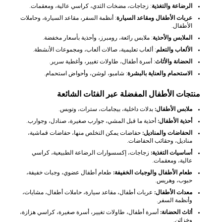
الرضاعة والتغذية
: زجاجات، مضخات الثدي، كراسي عالية، ومعقمات.
عربات الأطفال ومقاعد السيارة
: أنظمة السفر، مقاعد السيارة، وحاملات
الأطفال.
الملابس والأحذية
: ملابس رائعة، رومبرز، وأحذية بأسعار مخفضة.
الألعاب والتعلم
: ألعاب تعليمية، صالات ألعاب، ومجموعات الأنشطة.
الحضانة والأثاث
: أسرة أطفال، طاولات تغيير، وأغطية سرير.
الاستحمام والعناية بالبشرة
: شامبو، لوشن، وأحواض استحمام.
منتجات الأطفال المفضلة عبر الفئات الشائعة
ملابس الأطفال:
بدلات داخلية، بيجامات، سترات، وتوبس.
أحذية الأطفال:
أحذية ما قبل المشي، جوارب صغيرة، صنادل، وجوارب.
الحفاضات والمناديل:
حفاضات يمكن التخلص منها، حفاضات قماشية،
مناديل، وحقائب الحفاضات.
أساسيات التغذية:
زجاجات، إكسسوارات الرضاعة الطبيعية، كراسي
عالية، ومعقمات.
طعام الأطفال والوجبات الخفيفة:
طعام أطفال عضوي، وجبات خفيفة،
حبوب، وهريس.
معدات الأطفال:
عربات أطفال، مقاعد سيارة، حاملات أطفال، مشايات،
وأنظمة السفر.
أثاث الحضانة:
أسرة أطفال، طاولات تغيير، أسرة صغيرة، كراسي هزازة،
وخزائن.