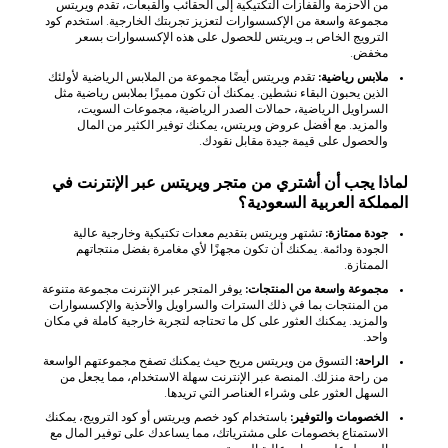
من الأحزمة والقفازات التكتيكية إلى الحقائب والقبعات، تقدم ويريتس
مجموعة واسعة من الإكسسوارات لتعزيز تجربتك الخارجية. استخدم كود
الترويج الخاص بـ ويريتس للحصول على هذه الإكسسوارات بسعر
مخفض.
ملابس رياضية:
تقدم ويريتس أيضًا مجموعة من الملابس الرياضية لأولئك
الذين يحبون البقاء نشطين. يمكنك أن تكون مميزًا بملابس رياضية مثل
السراويل الرياضية، حمالات الصدر الرياضية، مجموعات السويت،
والمزيد. مع أفضل عروض ويريتس، يمكنك توفير الكثير من المال
والحصول على قيمة جيدة مقابل نقودك.
لماذا يجب أن أشتري من متجر ويريتس عبر الإنترنت في
المملكة العربية السعودية؟
جودة ممتازة:
تشتهر ويريتس بتقديم معدات تكتيكية وخارجية عالية
الجودة ودائمة. يمكنك أن تكون مجهزًا لأي مغامرة بفضل منتجاتهم
الممتازة.
مجموعة واسعة من المنتجات:
يوفر المتجر عبر الإنترنت مجموعة متنوعة
من المنتجات بما في ذلك السترات والسراويل والأحذية والإكسسوارات
والمزيد. يمكنك العثور على كل ما تحتاجه لتجربة خارجية كاملة في مكان
واحد.
الراحة:
التسوق من ويريتس مريح حيث يمكنك تصفح مجموعتهم الواسعة
من راحة منزلك. المنصة عبر الإنترنت سهلة الاستخدام، مما يجعل من
السهل العثور على وشراء العناصر التي تريدها.
الخصومات والتوفير:
باستخدام كود خصم ويريتس أو كود الترويج، يمكنك
الاستمتاع بخصومات على مشترياتك، مما يساعدك على توفير المال مع