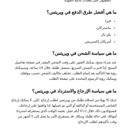
الحصول على معدات عالية الجودة.
ما هي أفضل طرق الدفع في ويريتس؟
فيزا
ماستركارد
باي بال
أمريكان إكسبريس
ما هي سياسة الشحن في ويريتس؟
عند شراء منتج، يمكنك العثور على وقت الشحن المقدر في صفحة تفاصيل
المنتج. إذا اخترت الشحن السريع، ستصل طلبك خلال 24 ساعة، وسيمكنك
رؤية هذا التأكيد بعد إتمام الطلب. تختلف تكاليف الشحن حسب موقعك،
ويمكنك رؤية الرسوم المحددة على صفحة الطلب.
ما هي سياسة الإرجاع والاسترداد في ويريتس؟
لديك 15 يومًا من استلام طلبك من ويريتس لطلب إرجاع. لكن، لا يمكنك إرجاع
العناصر المستخدمة أو التالفة أو التي تم غسلها. إذا وافقوا على إرجاعك،
فسيؤكدون ذلك خلال 2-10 أيام عمل. يعتمد الوقت الذي يستغرقه استرداد
أموالك على حالة طلبك وبنكك. قد يستغرق الأمر ما يصل إلى 3 أشهر من
وقت تأكيدهم لطلب الإرجاع.