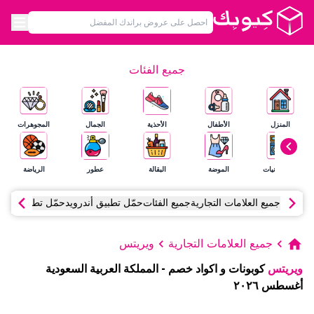
جميع الفئات
المنزل
الأطفال
الأحذية
الجمال
المجوهرات
الإلكترونيات
الموضة
البقالة
عطور
الرياضة
جميع العلامات التجارية
جميع الفئات
حمّل تطبيق أندرويد
حمّل تطبيق آي أ
جميع العلامات التجارية
ويريتس
ويريتس
كوبونات و اكواد خصم
-
المملكة العربية السعودية
أغسطس
٢٠٢٦