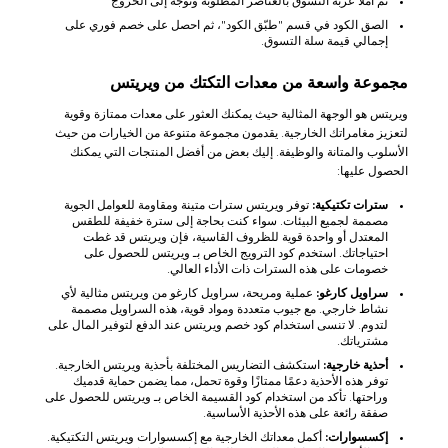
ثم املأ عربة التسوق بالعناصر المطلوبة وتوجهْ إلى الخروج
الصق الكود في قسم "طبّق الكود"، ثم احصل على خصم فوري على
إجمالي قيمة سلة التسوق.
مجموعة واسعة من معدات التكتك من ويريتس
ويريتس هو الوجهة المثالية حيث يمكنك العثور على معدات ممتازة وقوية
لتعزيز مغامراتك الخارجية. يقدمون مجموعة متنوعة من الخيارات من حيث
الأسلوب والمتانة والوظيفة. إليك بعض من أفضل المنتجات التي يمكنك
الحصول عليها:
سترات تكتيكية:
توفر ويريتس سترات متينة ومقاومة للعوامل الجوية
مصممة لجميع البيئات. سواء كنت بحاجة إلى سترة خفيفة للطقس
المعتدل أو واحدة قوية للظروف القاسية، فإن ويريتس قد غطت
احتياجاتك. استخدم كود الترويج الخاص بـ ويريتس للحصول على
خصومات على هذه السترات ذات الأداء العالي.
سراويل كارغو:
عملية ومريحة، سراويل كارغو من ويريتس مثالية لأي
نشاط خارجي. مع جيوب متعددة ومواد قوية، هذه السراويل مصممة
لتدوم. لا تنسى استخدام كود خصم ويريتس عند الدفع لتوفير المال على
مشترياتك.
أحذية خارجية:
استكشف التضاريس المختلفة بأحذية ويريتس الخارجية.
توفر هذه الأحذية دعمًا ممتازًا وقوة تحمل، مما يضمن حماية قدميك
وراحتها. تأكد من استخدام كود القسيمة الخاص بـ ويريتس للحصول على
صفقة رائعة على هذه الأحذية الأساسية.
إكسسوارات:
أكمل معداتك الخارجية مع إكسسوارات ويريتس التكتيكية.