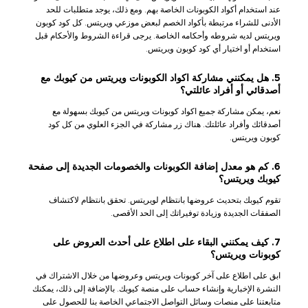
عند استخدام أكواد الكوبونات الخاصة بهم. ومع ذلك، يوجد متطلبات للحد
الأدنى للشراء مرتبطة بأكواد الخصم لبعض موزعي ويريتس. كل كود كوبون
ويريتس لديه شروطه وأحكامه الخاصة. يرجى قراءة الشروط والأحكام قبل
استخدام أو اختيار أي كود كوبون ويريتس.
5. هل يمكنني مشاركة اكواد الكوبونات ويريتس من كيوبك مع
أصدقائي أو أفراد عائلتي؟
نعم، يمكن مشاركة جميع اكواد كوبونات ويريتس من كيوبك بسهولة مع
أصدقائك وأفراد عائلتك. هناك زر مشاركة في الجزء العلوي من كل كود
كوبون ويريتس.
6. كم هو معدل إضافة الكوبونات والخصومات الجديدة إلى صفحة
كيوبك ويريتس؟
تقوم كيوبك بتحديث عروضها بانتظام لويريتس. تحقق بانتظام لاكتشاف
الصفقات الجديدة وزيادة توفيراتك إلى الحد الأقصى.
7. كيف يمكنني البقاء على اطلاع على أحدث العروض على
كوبونات ويريتس؟
ابق على اطلاع على آخر كوبونات ويريتس وعروضها من خلال الاشتراك في
النشرة الإخبارية وإنشاء حساب على منصة كيوبك. بالإضافة إلى ذلك، يمكنك
متابعتنا على منصات وسائل التواصل الاجتماعي الخاصة بنا للحصول على