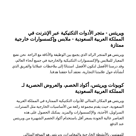
ويريتس - متجر الأدوات التكتيكية عبر الإنترنت في
المملكة العربية السعودية - ملابس وإكسسوارات خارجية
ممتازة
ويريتس هو المتجر الرائد الذي يجمع بين الوظيفة والأناقة مع الراحة. نحن نضع
المعيار للملابس والإكسسوارات التكتيكية والخارجية في جميع أنحاء العالم،
وقد درسنا الأفضل لنكون الأفضل. استنادًا إلى ملاحظات عملائنا والفريق الذي
أنشأناه حول علامتنا التجارية، نعتقد أننا حققنا هدفنا.
كوبونات ويريتس، أكواد الخصم، والعروض الحصرية لـ
المملكة العربية السعودية
ويريتس هو المكان المثالي للأدوات التكتيكية الممتازة في المملكة العربية
السعودية، حيث يقدم مجموعة رائعة من الأساسيات الخارجية مثل السترات،
السراويل، الأحذية، والإكسسوارات والمزيد. يمكنك الحصول على هذه
العناصر عالية الجودة بسعر أقل باستخدام أكواد الخصم الشهيرة من ويريتس
عند الدفع.
للمهتمين بالأنشطة الخارجية والمغامرات، ويريتس هو الموقع المثالي