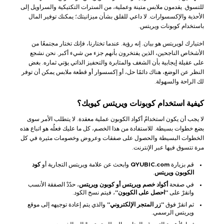
للتسوق. يقدمون ملابس متينة وعملية، من السترات التكتيكية والسراويل إلى
الأحذية والإكسسوارات. لا داعي للقلق بشأن ميزانيتك؛ يمكنك توفير المال
باستخدام كوبونات ويريتس.
اختيارك لويريتس هو بيان. إنه رؤية. عندما تختارنا، فإنك تختار مجتمعًا من
الأشخاص الناجحين، الذين يفتخرون بأنهم جزء من شيء أكبر. نحن نشجع
على عقيلة إيجابية بأن الشغف والمثابرة والتحفيز الذاتي يؤتي ثماره. بغض
النظر عن الوضع، هناك دائمًا حل، أو إكسسوار أو قطعة ملابس يمكن أن توفر
لك الراحة والسهولة.
كيفية استخدام كوبونات ويريتس كيوبك؟
لا يجب أن يكون استخدامُ أكواد الكوبون عملية معقدة. لا يتطلب الأمر سوى
بضع خطوات بسيطة. للاستفادة من هذا الخصم، كل ما عليك فعلُه هو اتباع هذه
الخطوات البسيطة والحصول على صفقات وعروض وخصومات مثيرة في كل
مرة تتسوق فيها عبر الإنترنت.
قم بزيارة
QYUBIC.com
وابحث عن علامة ويريتس التجارية أو
كود
الكوبون ويريتس
.
في صفحة
أكواد خصم ويريتس أو كوبون ويريتس
، حدّدْ الصفقة الأنسب
وانقرْ على
"احصل على الكوبون"
، فيتم نسخ الكود.
ثم انقرْ فوق
"زر المتجر الإلكتروني"
والذي يتم إعادة توجيهه إلى موقع
ويريتس الرسمي.