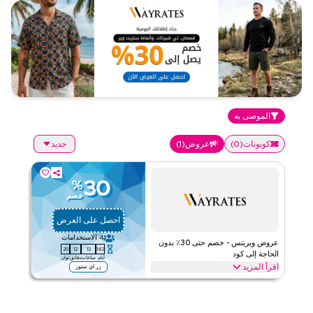
الموصى به
كوبونات
(
0
)
عروض
(
1
)
جديد
30
%
خصم
احصل على العرض
4
الاستخدامات
عروض ويريتس - خصم حتى 30٪ بدون
19
12
13
143
الحاجة إلى كود
أيام
ساعات
دقائق
ثوان
اقرأ المزيد
زر اي ستور
عروض حصرية تصل إلى 30% على ويريتس. وفر على الموضة من خلال
الويب/التطبيق