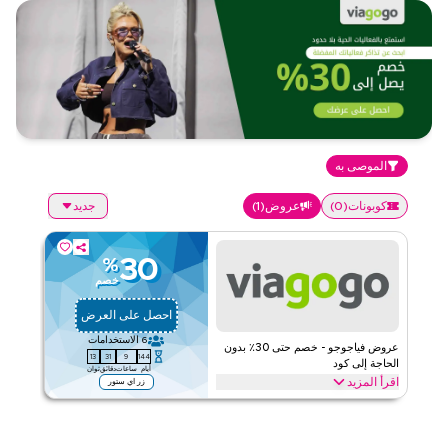
الموصى به
كوبونات
(
0
)
عروض
(
1
)
جديد
30
%
خصم
احصل على العرض
6
الاستخدامات
عروض فياجوجو - خصم حتى 30٪ بدون
13
31
9
144
الحاجة إلى كود
أيام
ساعات
دقائق
ثوان
اقرأ المزيد
زر اي ستور
عروض حصرية تصل إلى 30% على فياجوجو. وفر على المنزل والأثاث من
خلال الويب/التطبيق