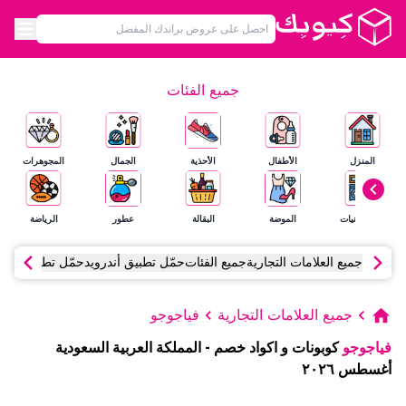
جميع الفئات
المنزل
الأطفال
الأحذية
الجمال
المجوهرات
الإلكترونيات
الموضة
البقالة
عطور
الرياضة
جميع العلامات التجارية
جميع الفئات
حمّل تطبيق أندرويد
حمّل تطبيق آي أ
جميع العلامات التجارية
فياجوجو
فياجوجو
كوبونات و اكواد خصم
-
المملكة العربية السعودية
أغسطس
٢٠٢٦