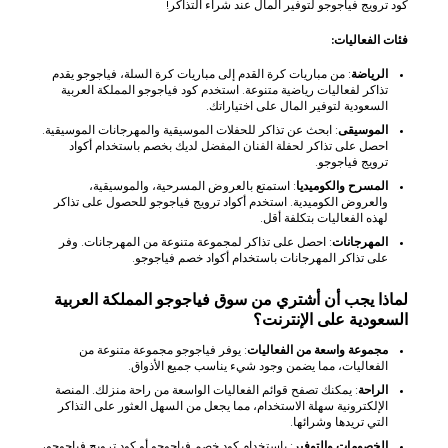
كود ترويج فياجوجو لتوفير المال عند شراء التذاكر!
فئات الفعاليات:
الرياضة
: من مباريات كرة القدم إلى مباريات كرة السلة، فياجوجو يقدم
تذاكر لفعاليات رياضية متنوعة. استخدم كود فياجوجو المملكة العربية
السعودية لتوفير المال على اختياراتك.
الموسيقى
: ابحث عن تذاكر للحفلات الموسيقية والمهرجانات الموسيقية.
احصل على تذاكر لحفلة الفنان المفضل لديك بخصم باستخدام أكواد
ترويج فياجوجو.
المسرح والكوميديا
: استمتع بالعروض المسرحية، والموسيقية،
والعروض الكوميدية. استخدم أكواد ترويج فياجوجو للحصول على تذاكر
لهذه الفعاليات بتكلفة أقل.
المهرجانات
: احصل على تذاكر لمجموعة متنوعة من المهرجانات. وفر
على تذاكر المهرجانات باستخدام أكواد خصم فياجوجو.
لماذا يجب أن أشتري من سوق فياجوجو المملكة العربية
السعودية على الإنترنت؟
مجموعة واسعة من الفعاليات
: يوفر فياجوجو مجموعة متنوعة من
الفعاليات، مما يضمن وجود شيء يناسب جميع الأذواق.
الراحة
: يمكنك تصفح قوائم الفعاليات الواسعة من راحة منزلك. المنصة
الإلكترونية سهلة الاستخدام، مما يجعل من السهل العثور على التذاكر
التي تريدها وشرائها.
الخصومات والتوفير
: باستخدام كود خصم فياجوجو أو كود ترويج فياجوجو،