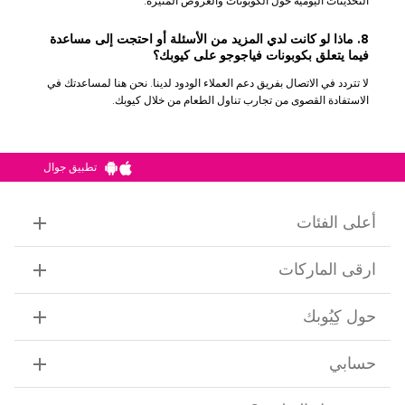
التحديثات اليومية حول الكوبونات والعروض المثيرة.
8. ماذا لو كانت لدي المزيد من الأسئلة أو احتجت إلى مساعدة
فيما يتعلق بكوبونات فياجوجو على كيوبك؟
لا تتردد في الاتصال بفريق دعم العملاء الودود لدينا. نحن هنا لمساعدتك في
الاستفادة القصوى من تجارب تناول الطعام من خلال كيوبك.
تطبيق جوال
أعلى الفئات
ارقى الماركات
حول كِيُوبك
حسابي