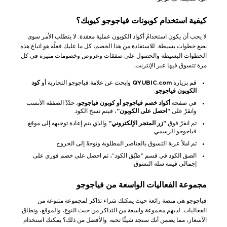
كيفية استخدام كوبونات فياجوجو كيوبك؟
لا يجب أن يكون استخدامُ أكواد الكوبون عملية معقدة. لا يتطلب الأمر سوى
بضع خطوات بسيطة. للاستفادة من هذا الخصم، كل ما عليك فعلُه هو اتباع هذه
الخطوات البسيطة والحصول على صفقات وعروض وخصومات مثيرة في كل
مرة تتسوق فيها عبر الإنترنت.
قم بزيارة
QYUBIC.com
وابحث عن علامة فياجوجو التجارية أو
كود
الكوبون فياجوجو
.
في صفحة
أكواد خصم فياجوجو أو كوبون فياجوجو
، حدّدْ الصفقة الأنسب
وانقرْ على
"احصل على الكوبون"
، فيتم نسخ الكود.
ثم انقرْ فوق
"زر المتجر الإلكتروني"
والذي يتم إعادة توجيهه إلى موقع
فياجوجو الرسمي.
ثم املأ عربة التسوق بالعناصر المطلوبة وتوجهْ إلى الخروج
الصق الكود في قسم "طبّق الكود"، ثم احصل على خصم فوري على
إجمالي قيمة سلة التسوق.
مجموعة الفعاليات الواسعة من فياجوجو
فياجوجو هي منصة رائعة حيث يمكنك شراء تذاكر لمجموعة متنوعة من
الفعاليات. لديهم مجموعة واسعة من التذاكر من حيث النوع، والموقع، ونطاق
الأسعار، مما يضمن أنك ستجد شيئًا تحبه. والأفضل من ذلك؟ يمكنك استخدام