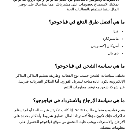
يمكنك الاستمتاع بخصومات على مشترياتك، مما يساعدك على توفير
المال بينما تستمتع بالفعاليات الحية.
ما هي أفضل طرق الدفع في فياجوجو؟
فيزا
ماستركارد
أمريكان إكسبريس
باي بال
ما هي سياسة الشحن في فياجوجو؟
تختلف سياسات الشحن حسب نوع الفعالية وطريقة تسليم التذاكر. التذاكر
الإلكترونية تكون عادة متاحة للتنزيل الفوري. أما التذاكر الفيزيائية فترسل
عبر شركة شحن مع توفير معلومات التتبع.
ما هي سياسة الإرجاع والاسترداد في فياجوجو؟
يقدم فياجوجو ضمان طلب 100%. إذا كانت تذكرتك غير صالحة أو لم تستلم
تذاكرك، فإنك تكون مؤهلاً لاسترداد المال. تنطبق شروط وأحكام محددة على
الإرجاع والاسترداد، ويجب عليك التحقق من موقع فياجوجو للحصول على
معلومات مفصلة.