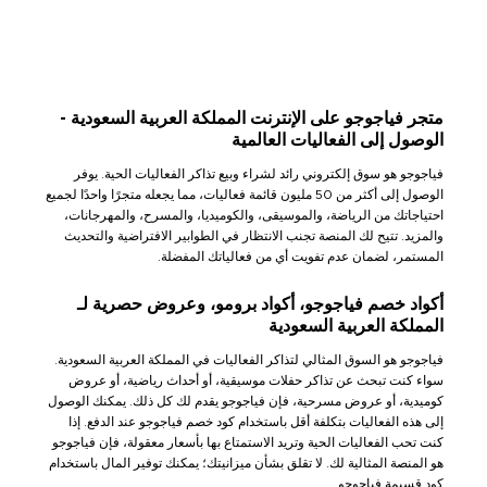
متجر فياجوجو على الإنترنت المملكة العربية السعودية -
الوصول إلى الفعاليات العالمية
فياجوجو هو سوق إلكتروني رائد لشراء وبيع تذاكر الفعاليات الحية. يوفر
الوصول إلى أكثر من 50 مليون قائمة فعاليات، مما يجعله متجرًا واحدًا لجميع
احتياجاتك من الرياضة، والموسيقى، والكوميديا، والمسرح، والمهرجانات،
والمزيد. تتيح لك المنصة تجنب الانتظار في الطوابير الافتراضية والتحديث
المستمر، لضمان عدم تفويت أي من فعالياتك المفضلة.
أكواد خصم فياجوجو، أكواد برومو، وعروض حصرية لـ
المملكة العربية السعودية
فياجوجو هو السوق المثالي لتذاكر الفعاليات في المملكة العربية السعودية.
سواء كنت تبحث عن تذاكر حفلات موسيقية، أو أحداث رياضية، أو عروض
كوميدية، أو عروض مسرحية، فإن فياجوجو يقدم لك كل ذلك. يمكنك الوصول
إلى هذه الفعاليات بتكلفة أقل باستخدام كود خصم فياجوجو عند الدفع. إذا
كنت تحب الفعاليات الحية وتريد الاستمتاع بها بأسعار معقولة، فإن فياجوجو
هو المنصة المثالية لك. لا تقلق بشأن ميزانيتك؛ يمكنك توفير المال باستخدام
كود قسيمة فياجوجو.