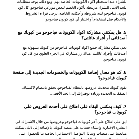
للشراء عند استخدام أكواد الكوبونات الخاصة بهم. ومع ذلك، يوجد متطلبات
للحد الأدنى للشراء مرتبطة بأكواد الخصم لبعض موزعي فياجوجو. كل كود
كوبون فياجوجو لديه شروطه وأحكامه الخاصة. يرجى قراءة الشروط
والأحكام قبل استخدام أو اختيار أي كود كوبون فياجوجو.
5. هل يمكنني مشاركة اكواد الكوبونات فياجوجو من كيوبك مع
أصدقائي أو أفراد عائلتي؟
نعم، يمكن مشاركة جميع اكواد كوبونات فياجوجو من كيوبك بسهولة مع
أصدقائك وأفراد عائلتك. هناك زر مشاركة في الجزء العلوي من كل كود
كوبون فياجوجو.
6. كم هو معدل إضافة الكوبونات والخصومات الجديدة إلى صفحة
كيوبك فياجوجو؟
تقوم كيوبك بتحديث عروضها بانتظام لفياجوجو. تحقق بانتظام لاكتشاف
الصفقات الجديدة وزيادة توفيراتك إلى الحد الأقصى.
7. كيف يمكنني البقاء على اطلاع على أحدث العروض على
كوبونات فياجوجو؟
ابق على اطلاع على آخر كوبونات فياجوجو وعروضها من خلال الاشتراك في
النشرة الإخبارية وإنشاء حساب على منصة كيوبك. بالإضافة إلى ذلك، يمكنك
متابعتنا على منصات وسائل التواصل الاجتماعي الخاصة بنا للحصول على