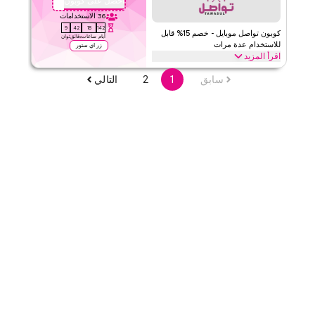
احصل على كوبون
QBC2
شارك نينجا
الأحكام والشروط
36
الاستخدامات
الحد الأدنى للطلب
١
8
42
18
142
كوبون تواصل موبايل - خصم 15% قابل
ينطبق على
ويب/تطبيق
أيام
ساعات
دقائق
ثوان
للاستخدام عدة مرات
زر اي ستور
الفئات
على مستوى الموقع
اقرأ المزيد
احصل على خصم 15% مع تواصل موبايل. هذا الخصم متاح لكل من العملاء
سابق
1
2
التالي
قيّمنا
الجدد والحاليين عند شراء أي باقة بيانات الشريحة المدمجة.
تواصل
الأحكام والشروط
اقرأ أقل
الحد الأدنى للطلب
لا شيء
ينطبق على
ويب/تطبيق
الفئات
على مستوى الموقع
قيّمنا
اقرأ أقل