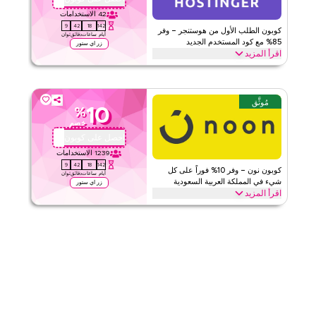
ينطبق على
ويب
42
الاستخدامات
8
42
18
142
الفئات
على مستوى الموقع
كوبون الطلب الأول من هوستنجر – وفر
أيام
ساعات
دقائق
ثوان
85% مع كود المستخدم الجديد
زر اي ستور
اقرأ المزيد
قيّمنا
احصل على خصم 85% على طلبك الأول مع كود كوبون هوستنجر الحصري
هذا. العملاء الجدد يمكنهم الاستفادة فوراً والاستمتاع بتوفيرات كبيرة على
اقرأ أقل
أفضل الخطط اليوم.
مُوثَّق
10
%
هوستنجر
الأحكام والشروط
خصم
الحد الأدنى للطلب
لا شيء
احصل على كوبون
QBC101
ينطبق على
ويب
1239
الاستخدامات
8
42
18
142
الفئات
على مستوى الموقع
كوبون نون – وفر 10% فوراً على كل
أيام
ساعات
دقائق
ثوان
شيء في المملكة العربية السعودية
زر اي ستور
اقرأ المزيد
قيّمنا
وفر 10% فوراً مع كود نون هذا على كل شيء. استبدل الآن للحصول على
خصومات حصرية على الفئات الرئيسية مثل الإلكترونيات، الموضة، المنزل
اقرأ أقل
والمزيد.
نون
الأحكام والشروط
الحد الأدنى للطلب
لا شيء
ينطبق على
ويب/تطبيق
الفئات
على مستوى الموقع