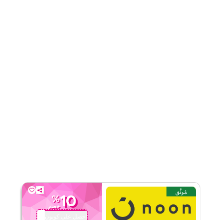
٤٫٤
٥
التقييم
اقرأ أقل
مُوثَّق
10
%
خصم
احصل على كوبون
QBC201