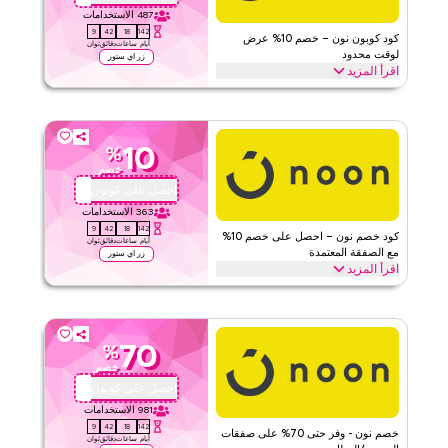
487
الاستخدامات
8
42
18
142
كود كوبون نون – خصم 10% عرض
أيام
ساعات
دقائق
ثوان
لوقت محدود
زر اي ستور
اقرأ المزيد
احصل على خصم 10% على جميع الفئات مع كود برومو نون محدود الوقت
هذا. استبدل الآن للحصول على توفيرات فورية وشحن مجاني على كل
طلب.
10
%
نون
الأحكام والشروط
خصم
الحد الأدنى للطلب
لا شيء
احصل على كوبون
FFM10
ينطبق على
ويب/تطبيق
363
الاستخدامات
8
42
18
142
الفئات
على مستوى الموقع
كود خصم نون – احصل على خصم 10%
أيام
ساعات
دقائق
ثوان
مع الصفقة المعتمدة
زر اي ستور
اقرأ المزيد
٤٫٥
٢
التقييم
احصل على خصم 10% على جميع العناصر مع عرض نون المعتمد هذا. طبق
عند الدفع للحصول على توفيرات على كامل الموقع واستمتع بقيمة إضافية
اقرأ أقل
على كامل مشترياتك اليوم.
70
%
نون
الأحكام والشروط
خصم
الحد الأدنى للطلب
لا شيء
احصل على كوبون
XFF16
ينطبق على
ويب/تطبيق
981
الاستخدامات
8
42
18
142
الفئات
على مستوى الموقع
خصم نون - وفر حتى 70% على صفقات
أيام
ساعات
دقائق
ثوان