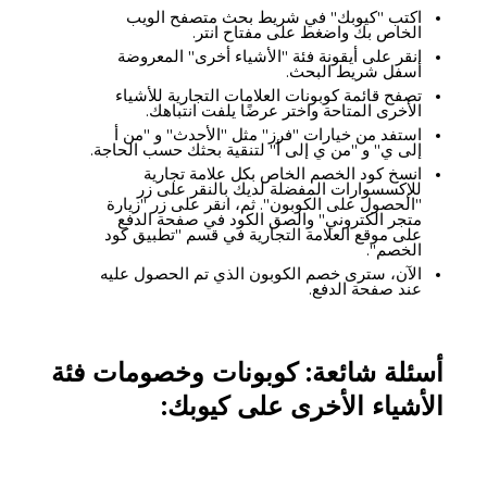
اكتب "كيوبك" في شريط بحث متصفح الويب
الخاص بك واضغط على مفتاح انتر.
انقر على أيقونة فئة "الأشياء أخرى" المعروضة
أسفل شريط البحث.
تصفح قائمة كوبونات العلامات التجارية للأشياء
الأخرى المتاحة واختر عرضًا يلفت انتباهك.
استفد من خيارات "فرز" مثل "الأحدث" و "من أ
إلى ي" و "من ي إلى أ" لتنقية بحثك حسب الحاجة.
انسخ كود الخصم الخاص بكل علامة تجارية
للإكسسوارات المفضلة لديك بالنقر على زر
"الحصول على الكوبون". ثم، انقر على زر "زيارة
متجر الكتروني" والصق الكود في صفحة الدفع
على موقع العلامة التجارية في قسم "تطبيق كود
الخصم".
الآن، سترى خصم الكوبون الذي تم الحصول عليه
عند صفحة الدفع.
أسئلة شائعة: كوبونات وخصومات فئة
الأشياء الأخرى على كيوبك: