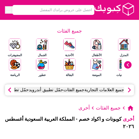
جميع الفئات
المنزل
الأطفال
الأحذية
الجمال
المجوهرات
الإلكترونيات
الموضة
البقالة
عطور
الرياضة
جميع العلامات التجارية
جميع الفئات
حمّل تطبيق أندرويد
حمّل تطبيق آي أ
جميع الفئات
أخرى
أخرى
كوبونات و اكواد خصم
-
المملكة العربية السعودية
أغسطس
٢٠٢٦