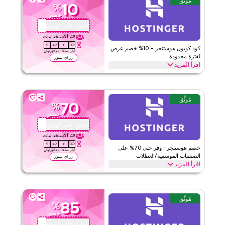
مُوثَّق
10
%
هوستنجر
الأحكام والشروط
خصم
الحد الأدنى للطلب
لا شيء
احصل على كوبون
QBC10
ينطبق على
ويب
46
الاستخدامات
8
42
18
142
الفئات
على مستوى الموقع
كود كوبون هوستنجر – 10% خصم عرض
أيام
ساعات
دقائق
ثوان
لفترة محدودة
زر اي ستور
اقرأ المزيد
قيّمنا
احصل على خصم 10% على جميع الفئات مع كود برومو هوستنجر لفترة
محدودة هذا. استفد الآن للحصول على توفيرات فورية وامتيازات حصرية
اقرأ أقل
على كل خطة.
مُوثَّق
70
%
هوستنجر
الأحكام والشروط
خصم
الحد الأدنى للطلب
لا شيء
احصل على كوبون
QBC10
ينطبق على
ويب
46
الاستخدامات
8
42
18
142
الفئات
على مستوى الموقع
خصم هوستنجر - وفر حتى 70% على
أيام
ساعات
دقائق
ثوان
الصفقات الموسمية/العطلات
زر اي ستور
اقرأ المزيد
قيّمنا
وفر حتى 70% خصم مع كود كوبون هوستنجر هذا خلال المواسم الاحتفالية،
بما في ذلك رمضان والعيد والجمعة السوداء والعودة إلى المدرسة وعطلات
اقرأ أقل
أخرى. استفد الآن.
مُوثَّق
85
%
هوستنجر
الأحكام والشروط
خصم
الحد الأدنى للطلب
لا شيء
احصل على كوبون
QBC10