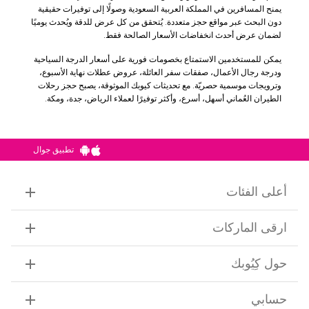
يمنح المسافرين في المملكة العربية السعودية وصولًا إلى توفيرات حقيقية
دون البحث عبر مواقع حجز متعددة. يُتحقق من كل عرض للدقة ويُحدث يوميًا
لضمان عرض أحدث انخفاضات الأسعار الصالحة فقط.
يمكن للمستخدمين الاستمتاع بخصومات فورية على أسعار الدرجة السياحية
ودرجة رجال الأعمال، صفقات سفر العائلة، عروض عطلات نهاية الأسبوع،
وترويجات موسمية حصريّة. مع تحديثات كيوبك الموثوقة، يصبح حجز رحلات
الطيران العُماني أسهل، أسرع، وأكثر توفيرًا لعملاء الرياض، جدة، ومكة.
تطبيق جوال
أعلى الفئات
ارقى الماركات
حول كِيُوبك
حسابي