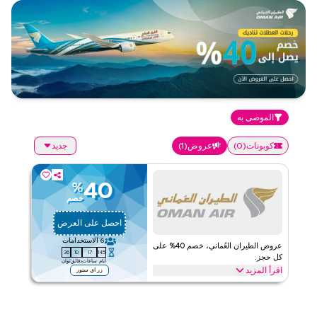
الموصى به
كوبونات
(
0
)
عروض
(
1
)
جديد
40
%
خصم
احصل على العرض
6
الاستخدامات
عروض الطيران العُماني، خصم 40% على
36
10
17
145
كل حجز.
أيام
ساعات
دقائق
ثوان
اقرأ المزيد
زر اي ستور
وفر 40 بالمئة مع عرض الطيران العماني على الرحلات، قاعة الانتظار،
إنهاء الإجراءات، الأمتعة، الوجبات والترفيه. طبق العرض لتحصل على توفير
فوري عند الحجز.