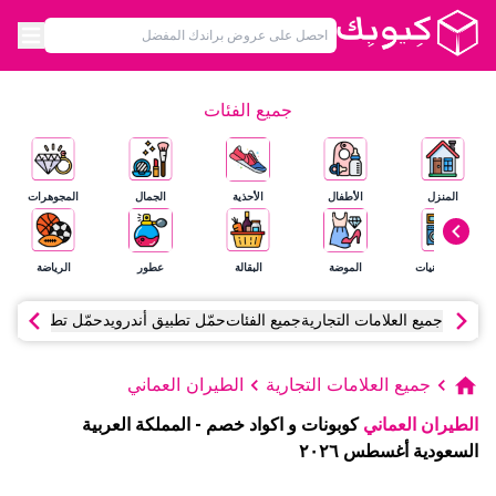
جميع الفئات
المنزل
الأطفال
الأحذية
الجمال
المجوهرات
الإلكترونيات
الموضة
البقالة
عطور
الرياضة
جميع العلامات التجارية
جميع الفئات
حمّل تطبيق أندرويد
حمّل تطبيق آي أ
جميع العلامات التجارية
الطيران العماني
الطيران العماني
كوبونات و اكواد خصم
-
المملكة العربية
السعودية
أغسطس
٢٠٢٦