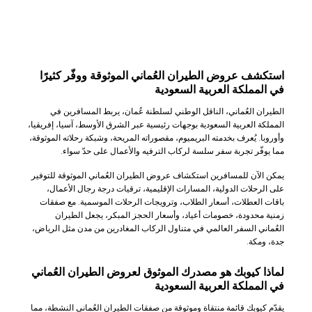
استكشف عروض الطيران العُماني الموثوقة ووفّر كثيرًا
في المملكة العربية السعودية
الطيران العُماني، الناقل الوطني لسلطنة عُمان، يربط المسافرين في
المملكة العربية السعودية بوجهات رئيسية عبر الشرق الأوسط، آسيا، إفريقيا،
وأوروبا. يُعرف بخدمته البريميوم، مقصوراته المريحة، وشبكة رحلاته الموثوقة،
مما يوفّر تجربة سفر سلسة لركاب الترفيه والأعمال على حدّ سواء.
يمكن الآن للمسافرين استكشاف عروض الطيران العُماني الموثوقة للتوفير
على الرحلات الدولية، المسارات الإقليمية، ترقيات درجة رجال الأعمال،
باقات العطلات، أسعار الطلاب، وترويجات الرحلات الموسمية. مع صفقات
زمنية محدودة، خصومات أعياد، وأسعار الحجز المبكر، يجعل الطيران
العُماني السفر العالمي في متناول الركاب المغادرين من مدن مثل الرياض،
جدة، ومكة.
لماذا كيوبك هو مصدرك الموثوق لعروض الطيران العُماني
في المملكة العربية السعودية
يقدّم كيوبك قائمة منتقاة وموثوقة من صفقات الطيران العُماني النشطة، مما