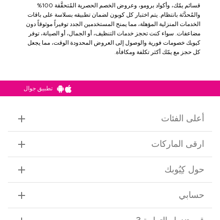
قسائم يمّك، وأكواد برومو، وعروض الخصم الحصرية المُتحقَّقة 100%
والمُحدَّثة بانتظام. يتم اختبار كل كوبون لضمان تطبيقه بسلاسة على باقات
الخدمات المنزلية المؤهلة، مما يمنح المستخدمين الجدد توفيراً موثوقاً دون
مضاعفات. سواء كنت تحجز خدمات التنظيف، أو الجمال، أو الصيانة، توفر
كيوبك خصومات فورية والوصول إلى العروض المحدودة الوقت، مما يجعل
كل حجز مع يمّك أكثر تكلفة ومكافأة.
تطبيق جوال
أعلى الفئات
ارقى الماركات
حول كِيُوبك
حسابي