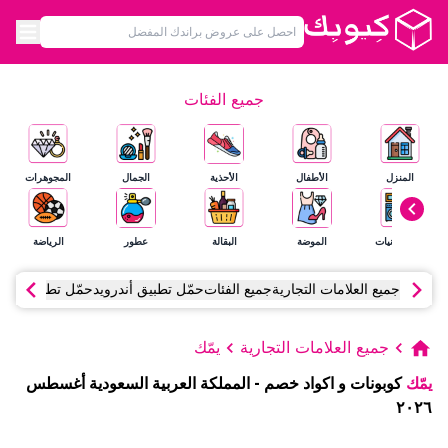
جميع الفئات
المنزل
الأطفال
الأحذية
الجمال
المجوهرات
الإلكترونيات
الموضة
البقالة
عطور
الرياضة
جميع العلامات التجارية
جميع الفئات
حمّل تطبيق أندرويد
حمّل تطبيق آي أ
جميع العلامات التجارية
يمّك
يمّك
كوبونات و اكواد خصم
-
المملكة العربية السعودية
أغسطس
٢٠٢٦