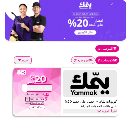
الموصى به
كوبونات
(
1
)
عروض
(
0
)
جديد
20
%
خصم
احصل على كوبون
A4
117
الاستخدامات
59
59
19
144
كوبونات يمّاك – احصل على خصم 20%
أيام
ساعات
دقائق
ثوان
على باقات الخدمات المنزلية
زر اي ستور
اقرأ المزيد
خصم 20% على خدمات ياماك المنزلية (التنظيف والصيانة). لا يشمل زيارة
التنظيف الشهرية. طبّع الكود لتوفير فوري.