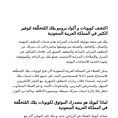
اكتشف كوبونات و أكواد برومو يمّك المُتحقَّقة لتوفير
الكثير في المملكة العربية السعودية
يمّك هي منصة موثوقة للخدمات المنزلية تقدم خدمات التنظيف المهنية،
والجمال، والعافية، والصيانة يتم توصيلها مباشرة إلى باب منزلك. من
التنظيف المنزلي بالساعة والتنظيف العميق إلى علاجات الصالون في
المنزل والإصلاحات المنزلية الأساسية، تجمع يمّك بين الراحة، والموثوقية،
وجودة الخدمة للاحتياجات اليومية.
يمكن للعملاء في المملكة العربية السعودية الآن فتح كوبونات يمّك المُتحقَّقة
للاستمتاع بخصم 20% للمستخدمين الجدد على جميع باقات خدمات يمّك
المنزلية، باستثناء باقات زيارات التنظيف الشهرية. مع الحجز الإلكتروني
السهل، والمحترفين المدربين، والمدفوعات الآمنة، ودعم العملاء المتجاوب،
تجعل يمّك إدارة خدمات منزلك بسيطة، وميسورة التكلفة، وخالية من التوتر.
لماذا كيوبك هو مصدرك الموثوق لكوبونات يمّك المُتحقَّقة
في المملكة العربية السعودية
تساعد كيوبك العملاء في الرياض، جدة، و مكة على التوفير أكثر مع