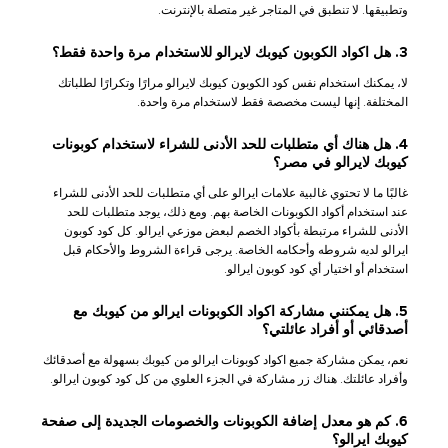
وتطبيقها. لا تنطبق في المتاجر غير متصلة بالإنترنت.
3. هل اكواد الكوبون كيوبك لايرالو للاستخدام مرة واحدة فقط؟
لا، يمكنك استخدام نفس كود الكوبون كيوبك لايرالو مرارًا وتكرارًا لطلباتك
المختلفة. إنها ليست مخصصة فقط لاستخدام مرة واحدة.
4. هل هناك أي متطلبات للحد الأدنى للشراء لاستخدام كوبونات
كيوبك لايرالو في مصر؟
غالبًا ما لا تحتوي غالبية علامات ايرالو على أي متطلبات للحد الأدنى للشراء
عند استخدام أكواد الكوبونات الخاصة بهم. ومع ذلك، يوجد متطلبات للحد
الأدنى للشراء مرتبطة بأكواد الخصم لبعض موزعي ايرالو. كل كود كوبون
ايرالو لديه شروطه وأحكامه الخاصة. يرجى قراءة الشروط والأحكام قبل
استخدام أو اختيار أي كود كوبون ايرالو.
5. هل يمكنني مشاركة اكواد الكوبونات ايرالو من كيوبك مع
أصدقائي أو أفراد عائلتي؟
نعم، يمكن مشاركة جميع اكواد كوبونات ايرالو من كيوبك بسهولة مع أصدقائك
وأفراد عائلتك. هناك زر مشاركة في الجزء العلوي من كل كود كوبون ايرالو.
6. كم هو معدل إضافة الكوبونات والخصومات الجديدة إلى صفحة
كيوبك ايرالو؟