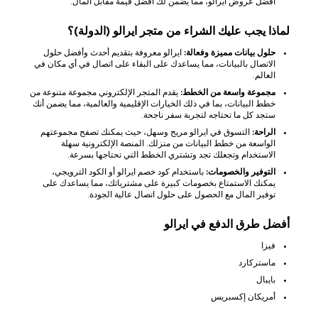
أفضل عروض ايرالو، مما يضمن لك أفضل قيمة مقابل المال.
لماذا يجب عليك الشراء من متجر ايرالو (الدولة)؟
حلول بيانات مميزة وفعالة:
ايرالو معروفة بتقديم أحدث وأفضل حلول
الاتصال بالبيانات، مما يساعدك على البقاء على اتصال في أي مكان في
العالم.
مجموعة واسعة من الخطط:
يقدم المتجر الإلكتروني مجموعة متنوعة من
خطط البيانات، بما في ذلك الخيارات الإقليمية والعالمية، مما يضمن أنك
ستجد كل ما تحتاجه لتجربة سفر ناجحة.
الراحة:
التسوق في ايرالو مريح وسهل، حيث يمكنك تصفح مجموعتهم
الواسعة من خطط البيانات من منزلك. المنصة الإلكترونية سهلة
الاستخدام وتجعلك تجد وتشتري الخطط التي تحتاجها بسرعة.
التوفير والخصومات:
باستخدام كود خصم ايرالو أو الكود الترويجي،
يمكنك الاستمتاع بخصومات كبيرة على مشترياتك، مما يساعدك على
توفير المال مع الحصول على حلول اتصال عالية الجودة.
أفضل طرق الدفع في ايرالو
فيزا
ماستركارد
بايبال
أمريكان إكسبريس