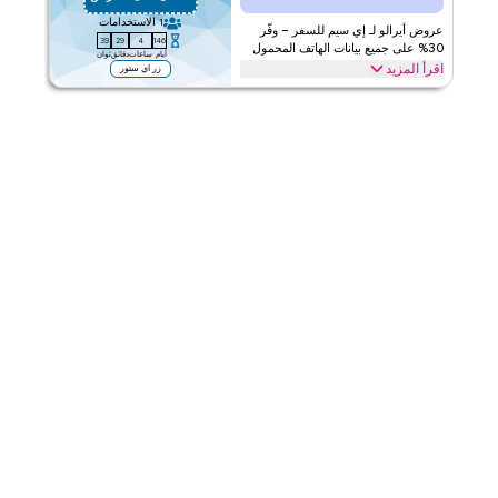
1
الاستخدامات
قيّمنا
عروض أيرالو لـ إي سيم للسفر – وفّر
38
29
4
146
30% على جميع بيانات الهاتف المحمول
أيام
ساعات
دقائق
ثوان
اقرأ المزيد
اقرأ أقل
زر اي ستور
وفّر خصم 30% مع عرض أيرالو هذا على خطط إي سيم للسفر بما في ذلك
خطط إي سيم العالمية وخطط البيانات متعددة البلدان وباقات بيانات
السياح. استرد صفقتك الآن.
ايرالو
الأحكام والشروط
ينطبق على
ويب/تطبيق
الفئات
على مستوى الموقع
قيّمنا
اقرأ أقل