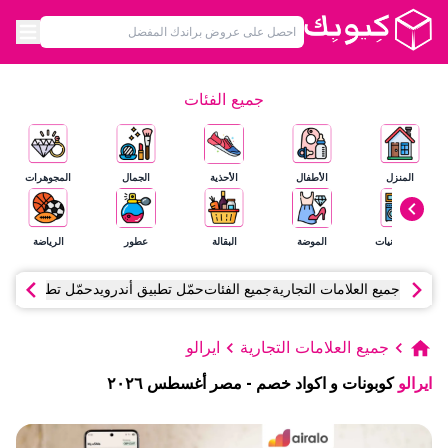
جميع الفئات
المنزل
الأطفال
الأحذية
الجمال
المجوهرات
الإلكترونيات
الموضة
البقالة
عطور
الرياضة
جميع العلامات التجارية
جميع الفئات
حمّل تطبيق أندرويد
حمّل تطبيق آي أ
جميع العلامات التجارية
ايرالو
ايرالو
كوبونات و اكواد خصم
-
مصر
أغسطس
٢٠٢٦