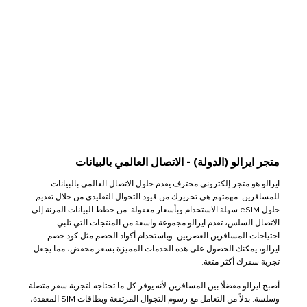
متجر ايرالو (الدولة) - الاتصال العالمي بالبيانات
ايرالو هو متجر إلكتروني محترف يقدم حلول الاتصال العالمي بالبيانات
للمسافرين. مهمتهم هي تحريرك من قيود التجوال التقليدي من خلال تقديم
حلول eSIM سهلة الاستخدام وبأسعار معقولة. من خطط البيانات المرنة إلى
الاتصال السلس، تقدم ايرالو مجموعة واسعة من المنتجات التي تلبي
احتياجات المسافرين العصريين. وباستخدام أكواد الخصم مثل كود خصم
ايرالو، يمكنك الحصول على هذه الخدمات المميزة بسعر مخفض، مما يجعل
تجربة سفرك أكثر متعة.
أصبح ايرالو مفضلًا بين المسافرين لأنه يوفر كل ما تحتاجه لتجربة سفر متصلة
وسلسة. بدلاً من التعامل مع رسوم التجوال المرتفعة وبطاقات SIM المعقدة،