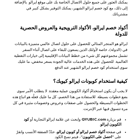
يمكنك العثور على جميع حلول الاتصال الخاصة بك على موقع ايرالو. بالإضافة
إلى ذلك، مع كود خصم ايرالو الشهير، يمكنك التوفير بشكل كبير في
مشترياتك.
أكواد خصم ايرالو، الأكواد الترويجية والعروض الحصرية
للدولة
ايرالو هو المتجر المثالي للحصول على حلول اتصال عالمي متميزة بالبيانات
في (الدولة)، خاصة لأولئك الذين يسعون للبقاء على اتصال أثناء السفر.
تشمل مجموعتهم كل شيء من خطط البيانات الإقليمية إلى خيارات التغطية
العالمية. للحصول على هذه الخدمات عالية الجودة بسعر مخفض، ما عليك
سوى استخدام كود خصم ايرالو الشهير عند الدفع.
كيفية استخدام كوبونات ايرالو كيوبك؟
لا يجب أن يكون استخدامُ أكواد الكوبون عملية معقدة. لا يتطلب الأمر سوى
بضع خطوات بسيطة. للاستفادة من هذا الخصم، كل ما عليك فعلُه هو اتباع هذه
الخطوات البسيطة والحصول على صفقات وعروض وخصومات مثيرة في كل
مرة تتسوق فيها عبر الإنترنت.
قم بزيارة
QYUBIC.com
وابحث عن علامة ايرالو التجارية أو
كود
الكوبون ايرالو
.
في صفحة
أكواد خصم ايرالو أو كوبون ايرالو
، حدّدْ الصفقة الأنسب وانقرْ
على
"احصل على الكوبون"
، فيتم نسخ الكود.