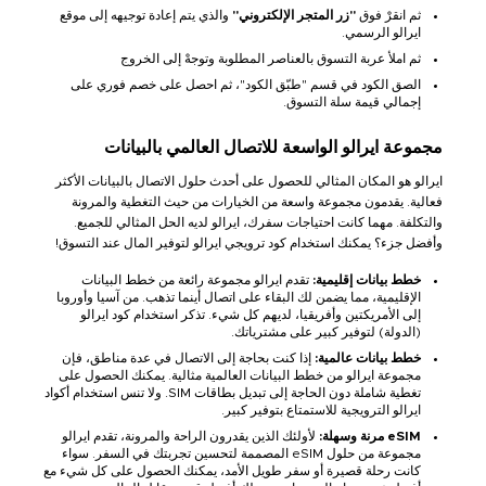
ثم انقرْ فوق
"زر المتجر الإلكتروني"
والذي يتم إعادة توجيهه إلى موقع
ايرالو الرسمي.
ثم املأ عربة التسوق بالعناصر المطلوبة وتوجهْ إلى الخروج
الصق الكود في قسم "طبّق الكود"، ثم احصل على خصم فوري على
إجمالي قيمة سلة التسوق.
مجموعة ايرالو الواسعة للاتصال العالمي بالبيانات
ايرالو هو المكان المثالي للحصول على أحدث حلول الاتصال بالبيانات الأكثر
فعالية. يقدمون مجموعة واسعة من الخيارات من حيث التغطية والمرونة
والتكلفة. مهما كانت احتياجات سفرك، ايرالو لديه الحل المثالي للجميع.
وأفضل جزء؟ يمكنك استخدام كود ترويجي ايرالو لتوفير المال عند التسوق!
خطط بيانات إقليمية:
تقدم ايرالو مجموعة رائعة من خطط البيانات
الإقليمية، مما يضمن لك البقاء على اتصال أينما تذهب. من آسيا وأوروبا
إلى الأمريكتين وأفريقيا، لديهم كل شيء. تذكر استخدام كود ايرالو
(الدولة) لتوفير كبير على مشترياتك.
خطط بيانات عالمية:
إذا كنت بحاجة إلى الاتصال في عدة مناطق، فإن
مجموعة ايرالو من خطط البيانات العالمية مثالية. يمكنك الحصول على
تغطية شاملة دون الحاجة إلى تبديل بطاقات SIM. ولا تنس استخدام أكواد
ايرالو الترويجية للاستمتاع بتوفير كبير.
eSIM مرنة وسهلة:
لأولئك الذين يقدرون الراحة والمرونة، تقدم ايرالو
مجموعة من حلول eSIM المصممة لتحسين تجربتك في السفر. سواء
كانت رحلة قصيرة أو سفر طويل الأمد، يمكنك الحصول على كل شيء مع