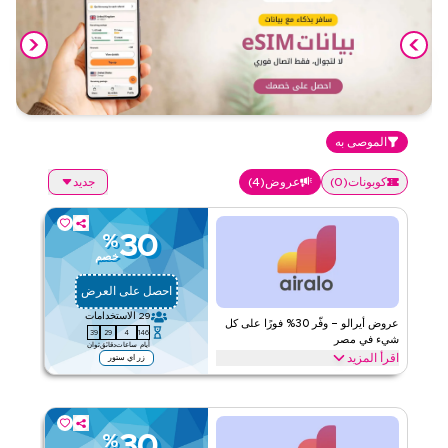
الموصى به
كوبونات
(
0
)
عروض
(
4
)
جديد
30
%
خصم
احصل على العرض
29
الاستخدامات
عروض أيرالو – وفّر 30% فورًا على كل
38
29
4
146
شيء في مصر
أيام
ساعات
دقائق
ثوان
اقرأ المزيد
زر اي ستور
وفّر 30% فورا مع عرض أيرالو هذا على جميع خطط إي سيم بما في ذلك
حزم البيانات وشرائح إي سيم الإقليمية وباقات السفر العالمية وخطط
البيانات غير المحدودة. استرد الآن للحصول على عروض برومو خاصة
وتوفير اليوم
30
%