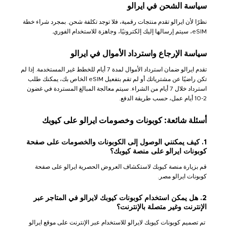
سياسة الشحن في ايرالو
نظرًا لأن ايرالو تقدم منتجات رقمية، فلا توجد تكلفة شحن. بمجرد شراء خطة
eSIM، سيتم إرسالها إليك إلكترونيًا، وجاهزة للاستخدام الفوري.
سياسة الإرجاع واسترداد الأموال في ايرالو
تقدم ايرالو ضمان استرداد الأموال لمدة 7 أيام للخطط غير المستخدمة. إذا لم
تكن راضيًا عن مشترياتك أو لم تقم بتفعيل eSIM الخاص بك، يمكنك طلب
استرداد خلال 7 أيام من الشراء. سيتم معالجة المبالغ المستردة في غضون
2-10 أيام عمل، حسب طريقة الدفع.
أسئلة شائعة: كوبونات وخصومات ايرالو على كيوبك
1. كيف يمكنني الوصول إلى الكوبونات والخصومات على صفحة
كوبونات ايرالو على منصة كيوبك؟
قم بزيارة منصة كيوبك لاستكشاف العروض الحصرية ايرالو على صفحة
كوبونات ايرالو مصر.
2. هل يمكن استخدام كوبونات كيوبك لايرالو في المتاجر عبر
الإنترنت وغير متصلة بالإنترنت؟
تم تصميم كوبونات كيوبك لايرالو للاستخدام عبر الإنترنت على موقع ايرالو