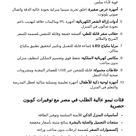
قوية لأداء سلس.
أجهزة عرض صغيرة:
اخلق تجربة سينما منزلية بجودة عالية الدقة واتصال
صوتي بلوتوث.
أدوات إزالة الشعر الكهربائية:
أجهزة IPL وماكينات حلاقة لتهذيب ناعم
بجودة صالون في المنزل.
حقائب سفر قابلة للطي:
أقمشة خفيفة وقابلة للتنفس مُصممة للسفر
المريح والملائم.
مرايا مكياج LED:
إضاءة قابلة للتعديل وتكبير لتحقيق تطبيق مكياج
مثالي.
مكانس كهربائية لاسلكية:
شفط قوي وتصميم لاسلكي لتنظيف منزلي
بدون متاعب.
خلاطات محمولة:
قابلة للشحن عبر USB للعصائر المغذية ومشروبات
صحية أثناء التنقل.
أجهزة لوحية ذكية للأطفال:
أجهزة تعليمية ومسلية مثالية لعطل المدرسة
والتعلم في المنزل.
فئات تيمو عالية الطلب في مصر مع توفيرات كوبون
حصرية
أساسيات المنزل الذكي
للأتمتة السلسة وتوفير الطاقة
منتجات التجميل والعناية بالبشرة
بنتائج مثبتة بأسعار مخفضة
إكسسوارات السفر
مُصممة لرحلات بدون متاعب وراحة