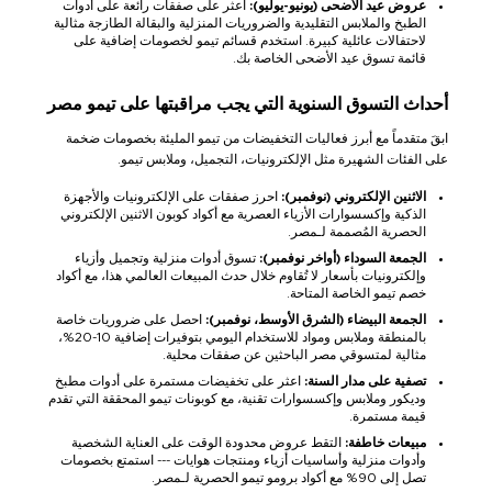
عروض عيد الأضحى (يونيو-يوليو):
اعثر على صفقات رائعة على أدوات
الطبخ والملابس التقليدية والضروريات المنزلية والبقالة الطازجة مثالية
لاحتفالات عائلية كبيرة. استخدم قسائم تيمو لخصومات إضافية على
قائمة تسوق عيد الأضحى الخاصة بك.
أحداث التسوق السنوية التي يجب مراقبتها على تيمو مصر
ابقَ متقدماً مع أبرز فعاليات التخفيضات من تيمو المليئة بخصومات ضخمة
على الفئات الشهيرة مثل الإلكترونيات، التجميل، وملابس تيمو.
الاثنين الإلكتروني (نوفمبر):
احرز صفقات على الإلكترونيات والأجهزة
الذكية وإكسسوارات الأزياء العصرية مع أكواد كوبون الاثنين الإلكتروني
الحصرية المُصممة لـمصر.
الجمعة السوداء (أواخر نوفمبر):
تسوق أدوات منزلية وتجميل وأزياء
وإلكترونيات بأسعار لا تُقاوم خلال حدث المبيعات العالمي هذا، مع أكواد
خصم تيمو الخاصة المتاحة.
الجمعة البيضاء (الشرق الأوسط، نوفمبر):
احصل على ضروريات خاصة
بالمنطقة وملابس ومواد للاستخدام اليومي بتوفيرات إضافية 10-20%،
مثالية لمتسوقي مصر الباحثين عن صفقات محلية.
تصفية على مدار السنة:
اعثر على تخفيضات مستمرة على أدوات مطبخ
وديكور وملابس وإكسسوارات تقنية، مع كوبونات تيمو المحققة التي تقدم
قيمة مستمرة.
مبيعات خاطفة:
التقط عروض محدودة الوقت على العناية الشخصية
وأدوات منزلية وأساسيات أزياء ومنتجات هوايات --- استمتع بخصومات
تصل إلى 90% مع أكواد برومو تيمو الحصرية لـمصر.