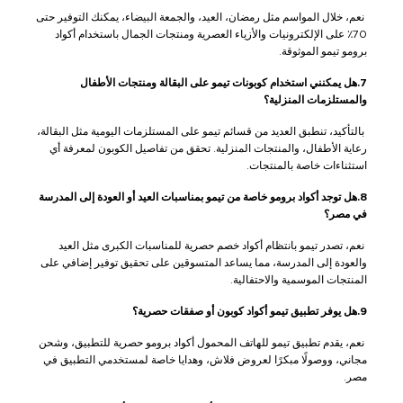
نعم، خلال المواسم مثل رمضان، العيد، والجمعة البيضاء، يمكنك التوفير حتى
70٪ على الإلكترونيات والأزياء العصرية ومنتجات الجمال باستخدام أكواد
برومو تيمو الموثوقة.
7.هل يمكنني استخدام كوبونات تيمو على البقالة ومنتجات الأطفال
والمستلزمات المنزلية؟
بالتأكيد، تنطبق العديد من قسائم تيمو على المستلزمات اليومية مثل البقالة،
رعاية الأطفال، والمنتجات المنزلية. تحقق من تفاصيل الكوبون لمعرفة أي
استثناءات خاصة بالمنتجات.
8.هل توجد أكواد برومو خاصة من تيمو بمناسبات العيد أو العودة إلى المدرسة
في مصر؟
نعم، تصدر تيمو بانتظام أكواد خصم حصرية للمناسبات الكبرى مثل العيد
والعودة إلى المدرسة، مما يساعد المتسوقين على تحقيق توفير إضافي على
المنتجات الموسمية والاحتفالية.
9.هل يوفر تطبيق تيمو أكواد كوبون أو صفقات حصرية؟
نعم، يقدم تطبيق تيمو للهاتف المحمول أكواد برومو حصرية للتطبيق، وشحن
مجاني، ووصولًا مبكرًا لعروض فلاش، وهدايا خاصة لمستخدمي التطبيق في
مصر.