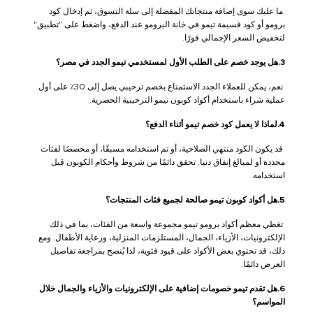
ما عليك سوى إضافة منتجاتك المفضلة إلى سلة التسوق، ثم إدخال كود
برومو أو كود قسيمة تيمو في خانة البرومو عند الدفع، واضغط على "تطبيق"
لتخفيض السعر الإجمالي فورًا.
3.هل يوجد خصم على الطلب الأول لمستخدمي تيمو الجدد في مصر؟
نعم، يمكن للعملاء الجدد الاستمتاع بخصم ترحيبي يصل إلى 30٪ على أول
عملية شراء باستخدام أكواد كوبون تيمو الترحيبية الحصرية.
4.لماذا لا يعمل كود خصم تيمو أثناء الدفع؟
قد يكون الكود منتهي الصلاحية، أو تم استخدامه مسبقًا، أو مخصصًا لفئات
محددة أو لمبالغ إنفاق دنيا. تحقق دائمًا من شروط وأحكام الكوبون قبل
استخدامه.
5.هل أكواد كوبون تيمو صالحة لجميع فئات المنتجات؟
تغطي معظم أكواد برومو تيمو مجموعة واسعة من الفئات، بما في ذلك
الإلكترونيات، الأزياء، الجمال، المستلزمات المنزلية، ورعاية الأطفال. ومع
ذلك، قد تحتوي بعض الأكواد على قيود فئوية، لذا يُنصح بمراجعة تفاصيل
العرض دائمًا.
6.هل تقدم تيمو خصومات إضافية على الإلكترونيات والأزياء والجمال خلال
المواسم؟