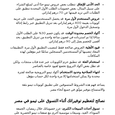
الحد الأدنى للإنفاق
: تتطلب بعض عروض تيمو حدًا أدنى لمبلغ الشراء.
على سبيل المثال، بعض خصومات الطلب الأول المحددة تنطبق على
الطلبات التي تزيد قيمتها عن 70 درهم إماراتي.
عروض المستخدم لأول مرة
: قد يحصل المستخدمون الجدد على حزمة
كوبونات بقيمة 400 درهم إماراتي بعد تنزيل التطبيق عبر رابط إحالة
وتسجيل الدخول لأول مرة.
أكواد الخصم محدودة الوقت
: قد يكون خصم 30% على الطلب الأول
متاحًا إذا تم استرداده في غضون ساعة واحدة من تنزيل التطبيق، بحد
أقصى للخصم يصل إلى 90 درهم إماراتي.
قيود الأهلية:
العروض صالحة فقط لتنصيب التطبيق لأول مرة. التطبيقات
المعاد تنصيبها أو المستخدمين المسجلين سابقًا غير مؤهلين لهذه
المكافآت.
استخدام الفئة
: قد تنطبق حزم الكوبونات عبر عدة فئات منتجات، ولكن
قد تظل بعض أكواد الترويج تخضع لقيود خاصة بالعناصر.
انتهاء الصلاحية وحدود الاستخدام:
أكواد تيمو الترويجية صالحة لفترة
محددة ولا يمكن استخدامها إلا مرة واحدة لكل حساب مؤهل.
يساعد فهم هذه الشروط المتسوقين على تطبيق كوبونات تيمو بثقة
والاستمتاع بتوفير موثّق في جميع أنحاء مصر.
نصائح لتعظيم توفيراتك أثناء التسوق على تيمو في مصر
تسوق أحداث المبيعات الكبرى:
عزز خصوماتك خلال رمضان، الجمعة
السوداء، العيد، ومبيعات موسمية أخرى مع صفقات تيمو الحصرية على