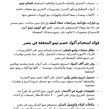
منتجات التجميل والعناية بالبشرة والعافية باستخدام
قسائم تيمو
أدوات المطبخ وديكور المنزل وضروريات التخزين مع صفقات خاصة
الألعاب ومعدات نمط الحياة والهوايات مع كوبونات مُتحقق منها
مع
خيارات دفع آمنة
و
مراجعات عملاء أصلية
وإرجاع بدون متاعب، تيمو يستمر
في بناء ثقة ووفاء المتسوقين في مصر. طبق
كود كوبون تيمو
اليوم
للاستمتاع بخصومات لا تُقاوم على جميع منتجاتك المفضلة!
فوائد استخدام أكواد خصم تيمو المحققة في مصر
نطاق منتجات واسع مُغطى:
استخدم قسائم تيمو على الإلكترونيات،
الأزياء، الأجهزة المنزلية، منتجات التجميل، وأكثر، مما يضمن توفيرات
عبر جميع فئاتك المفضلة في مصر.
وفر على آلاف المواد:
استمتع بخصومات على أدوات تقنية متقدمة وملابس
عصرية وضروريات يومية وأساسيات موسمية --- كلها مع أكواد برومو تيمو
المحققة.
تسجيل خروج سلس وآمن:
احصل على أكواد خصم تيمو الحصرية
والمحققة لتجربة تسوق بدون متاعب مع تسجيل خروج أسرع و توفيرات
مضمونة.
تخفيضات فورية في الأسعار:
طبق كوبون تيمو الخاص بك فوراً عند
تسجيل الخروج ووفر على الفور --- لا حاجة للانتظار لمبيعات أو أحداث
خاصة.
مكافآت الولاء والوصول المبكر:
متسوقو تيمو المتكررون في مصر
يفتحون خصومات أكبر ووصول مبكر لعروض محدودة الوقت عبر أكواد