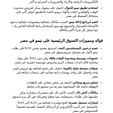
الإلكترونيات الرائجة والأزياء والضروريات المنزلية و أكثر.
استخدم تطبيق تيمو للجوال:
احصل على وصول مبكر لعروض محدودة
الوقت والوافدين الجدد وأكواد برومو خاصة بالتطبيق لتوفر أكثر على
منتجاتك المفضلة في مصر.
انضم لبرنامج إحالة تيمو:
اكسب مكافآت إضافية وخصومات إضافية بدعوة
الأصدقاء للتسجيل والتسوق مع تيمو باستخدام رابط الإحالة الخاص بك---
مما يجعل كل شراء أكثر مكافأة.
فوائد ومميزات التسوق الرئيسية على تيمو في مصر
خصم ترحيبي للمستخدمين الجدد:
استمتع بخصم سخي 30%على طلب
تيمو الأول بعد تسجيل سريع وسهل في مصر.
خصومات موسمية ومحدودة الوقت هائلة:
وفر حتى 90% على مواد
مختارة خلال أحداث مبيعات كبرى وعروض موسمية حصرية عبر مصر.
صفقات مجمعة مليئة بالقيمة:
احصل على قيمة إضافية مع عروض اشتر
واحد واحصل على واحد ووحدات ثانية مجانية على منتجات شائعة في
مصر.
تسليم سريع ومجاني:
استفد من شحن مجاني على الطلبات
المؤهلة،خاصة تلك المشحونة بسرعة من مستودعات محلية.
مكافآت كاش باك:
اكسب كاش باك على مشتريات مختارة يمكن
تطبيقها على طلبات مستقبلية، مما يعظم توفيراتك في كل مرة تتسوق.
امتيازات تسجيل حصرية:
افتح توفيرات إضافية من 20% إلى 30%
بالتسجيل عبر البريد الإلكتروني أو الرسائل النصية، مُصممة خصيصاً
للمتسوقين في مصر.