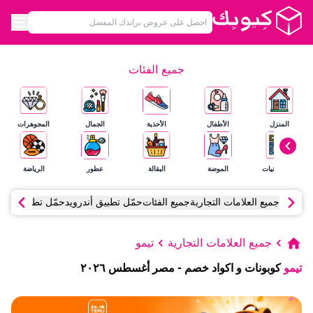
جميع الفئات
المنزل
الأطفال
الأحذية
الجمال
المجوهرات
الإلكترونيات
الموضة
البقالة
عطور
الرياضة
جميع العلامات التجارية
جميع الفئات
حمّل تطبيق أندرويد
حمّل تطبيق آي أ
جميع العلامات التجارية
تيمو
تيمو
كوبونات و اكواد خصم
-
مصر
أغسطس
٢٠٢٦