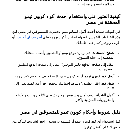
قسائم خاصة وبرامج إحالة.
كيفية العثور على واستخدام أحدث أكواد كوبون تيمو
المحققة في مصر
في كيوبك، ستجد أحدث أكواد قسائم تيمو الحصرية للمتسوقين في مصر. اتبع
هذه الخطوات الخمس السهلة لتطبيق أكواد برومو على
أندرويد
،
آي أو إس
، أو
الويب وتوفير كبير على طلباتك:
تصفح المنتجات:
قم بزيارة موقع تيمو أو التطبيق وأضف منتجاتك
المفضلة إلى سلة التسوق.
انتقل إلى صفحة الدفع:
جاهز للتوفير؟ انتقل إلى صفحة الدفع لتطبيق
الخصومات.
أدخل كود كوبون تيمو:
أدرج كوبون تيمو المُتحقق في صندوق كود برومو.
طبق كود:
انقر "تطبيق" وشاهد إجماليك ينخفض فوراً مع خصم يصل إلى
30%.
أكمل الشراء:
ادفع بأمان واستمتع بتوفيراتك على الإلكترونيات والأزياء
والضروريات المنزلية وأكثر.
دليل شروط وأحكام كوبون تيمو للمتسوقين في مصر
قبل استخدام أي كود كوبون تيمو أو قسيمة ترويجية، راجع الشروط للتأكد من
حصولك على أفضل توفير: