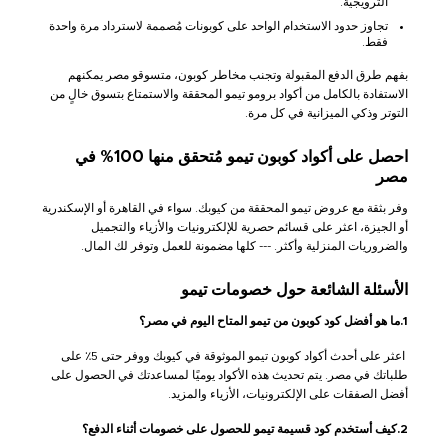
الترويجية.
تجاوز حدود الاستخدام الواحد على كوبونات مُصممة لاسترداد مرة واحدة
فقط.
بفهم طرق الدفع المقبولة وتجنب مخاطر كوبون، متسوقو مصر يمكنهم
الاستفادة بالكامل من أكواد برومو تيمو المحققة والاستمتاع بتسوق خالٍ من
التوتر وذكي الميزانية في كل مرة.
احصل على أكواد كوبون تيمو مُتحقق منها 100% في
مصر
وفر بثقة مع عروض تيمو المحققة من كيوبك. سواء في القاهرة أو الإسكندرية
أو الجيزة، اعثر على قسائم حصرية للإلكترونيات والأزياء والتجميل
والضروريات المنزلية وأكثر. --- كلها مضمونة للعمل وتوفر لك المال.
الأسئلة الشائعة حول خصومات تيمو
1.ما هو أفضل كود كوبون من تيمو المتاح اليوم في مصر؟
اعثر على أحدث أكواد كوبون تيمو الموثوقة في كيوبك ووفر حتى 5٪ على
طلباتك في مصر. يتم تحديث هذه الأكواد يوميًا لمساعدتك في الحصول على
أفضل الصفقات على الإلكترونيات، الأزياء والمزيد.
2.كيف أستخدم كود قسيمة تيمو للحصول على خصومات أثناء الدفع؟