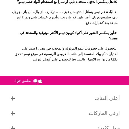
10.هل يمكنني الدفع باستخدام تابي أو تمارا مع استخدام أكواد خصم تيمو؟
حاليًا، تدعم تيمو وسائل الدفع مثل فيزا، ماستركارد، باي بال، أبل باي، جوجل
باي، سامسونج باي، أفتر باي، كلارنا، زيب، وأفيرم. خدمات تابي وتمارا غير
متاحة بعد كخيارات دفع.
11.أين يمكنني العثور على أكواد كوبون تيمو الأكثر موثوقية والمحدثة في
مصر؟
للحصول على خصومات تيمو الموثوقة والمحدثة في مصر، اعتمد على
اختيارات كيوبك المنسقة إلى جانب العروض الرسمية في موقع تيمو. تحقق
دائمًا من تواريخ الانتهاء والشروط للحصول على أفضل التوفير.
تطبيق جوال
أعلى الفئات
ارقى الماركات
حول كِيُوبك