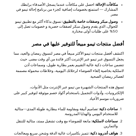
مكافآت الإحالة:
احصل على مكافآت عندما يسجل الأصدقاء برابطك
المشارك --- استمتع بخصومات إضافية كجزء من برنامج إحالة تيمو في
مصر.
وصول مبكر وصفقات خاصة بالتطبيق:
تسوق بذكاء أكثر مع تطبيق تيمو
للجوال، الذي يقدم وصول مبكر لصفقات حصرية و خصومات تصل إلى
50% على طلبات أولى مختارة.
أفضل منتجات تيمو مبيعاً للتوفير عليها في مصر
اكتشف أفضل منتجات تيمو الأكثر مبيعاً في مصر لتسوق رمضان والعيد، مما
يجعل التسوق عبر تيمو عبر الإنترنت أكثر فائدة من أي وقت مضى. حيث
تتضمن ساعات ذكية عالية التقييم بعمر بطارية طويل، وسماعات أذن
لاسلكية بخاصية إلغاء الضوضاء لرحلاتك اليومية، وخلاطات محمولة مصممة
لعصائر رمضان الصحية.
تسوق هذه المنتجات الشهيرة من تيمو عبر الإنترنت مثل الأدوات،
الإلكترونيات، وأدوات التجميل باستخدام أكواد خصم موثوقة لتوفير كبير على
ضروريات موسم الأعياد.
ساعات ذكية:
تصاميم أنيقة ومقاومة للماء ببطارية طويلة المدى---مثالية
للاستخدام اليومي والهدايا المدروسة.
سماعات لاسلكية:
مانعة للضوضاء مع وقت تشغيل ممتد، مثالية للتنقل
والتمارين.
هواتف أندرويد ذكية:
تتميز بكاميرات عالية الدقة وشحن سريع ومعالجات