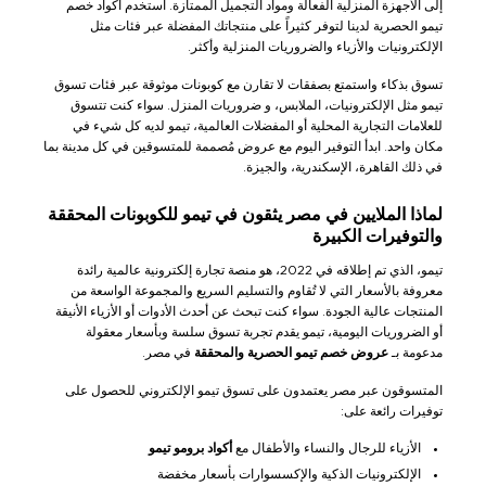
إلى الأجهزة المنزلية الفعالة ومواد التجميل الممتازة. استخدم أكواد خصم
تيمو الحصرية لدينا لتوفر كثيراً على منتجاتك المفضلة عبر فئات مثل
الإلكترونيات والأزياء والضروريات المنزلية وأكثر.
تسوق بذكاء واستمتع بصفقات لا تقارن مع كوبونات موثوقة عبر فئات تسوق
تيمو مثل الإلكترونيات، الملابس، و ضروريات المنزل. سواء كنت تتسوق
للعلامات التجارية المحلية أو المفضلات العالمية، تيمو لديه كل شيء في
مكان واحد. ابدأ التوفير اليوم مع عروض مُصممة للمتسوقين في كل مدينة بما
في ذلك القاهرة، الإسكندرية، والجيزة.
لماذا الملايين في مصر يثقون في تيمو للكوبونات المحققة
والتوفيرات الكبيرة
تيمو، الذي تم إطلاقه في 2022، هو منصة تجارة إلكترونية عالمية رائدة
معروفة بالأسعار التي لا تُقاوم والتسليم السريع والمجموعة الواسعة من
المنتجات عالية الجودة. سواء كنت تبحث عن أحدث الأدوات أو الأزياء الأنيقة
أو الضروريات اليومية، تيمو يقدم تجربة تسوق سلسة وبأسعار معقولة
مدعومة بـ
عروض خصم تيمو الحصرية والمحققة
في مصر.
المتسوقون عبر مصر يعتمدون على تسوق تيمو الإلكتروني للحصول على
توفيرات رائعة على:
الأزياء للرجال والنساء والأطفال مع
أكواد برومو تيمو
الإلكترونيات الذكية والإكسسوارات بأسعار مخفضة