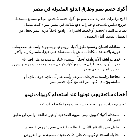
أكواد خصم تيمو وطرق الدفع المقبولة في مصر
افتح توفيرات حصرية على تيمو مع أكواد خصم مُتحقق منها واستمتع بتسجيل
خروج سلس باستخدام خيارات دفع شائعة في مصر. سواء كنت تفضل
بطاقات ائتمان/خصم أو خطط اشتر الآن وادفع لاحقاً مرنة، تيمو يجعل من
السهل التوفير أثناء التسوق.
بطاقات ائتمان وخصم:
طبق أكواد برومو تيمو بسهولة واستمتع بخصومات
فورية بالإضافة لمكافآت كاش باك محتملة على فيزا، ماستركارد، وأكثر.
خدمات اشتر الآن وادفع لاحقاً:
استخدم خيارات موثوقة مثل آفتر باي،
كلارنا، أو زيب جنباً إلى جنب مع أكواد كوبون تيمو لمدفوعات مرنة وتسوق
صديق للميزانية في مصر.
محافظ رقمية:
مدفوعات سريعة وآمنة عبر آبل باي، جوجل باي، أو
سامسونج باي، كلها متوافقة مع أكواد خصم تيمو.
أخطاء شائعة يجب تجنبها عند استخدام كوبونات تيمو
عظم توفيرات تيمو الخاصة بك بتجنب هذه الأخطاء الشائعة:
استخدام أكواد كوبون تيمو منتهية الصلاحية أو غير صالحة، والتي لن تطبق
خصومات.
تجاهل حدود الإنفاق الأدنى المطلوبة لتفعيل بعض عروض الخصم.
محاولة استخدام كوبونات على فئات مقيدة مستبعدة من العروض