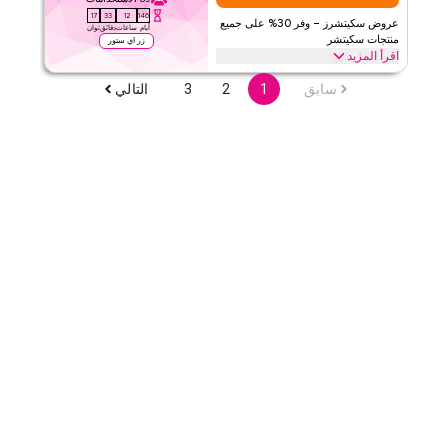
الحد الأدنى للطلب
٢٦٥
16
33
12
146
عروض سكيتشرز – وفر 30% على جميع
ينطبق على
تطبيق
أيام
ساعات
دقائق
ثوان
منتجات سكيتشر
زر اي ستور
الفئات
على مستوى الموقع
اقرأ المزيد
وفر خصم 30% باستخدام خصم تيمو هذا على كل منتج سكيتشرز بما في
سابق
1
2
3
التالي
٥
١
التقييم
ذلك أحذية رياضية وأحذية الجري، الصنادل، الشباشب والمزيد. ادخل إلى
التوفيرات الآن
اقرأ أقل
تيمو
الأحكام والشروط
الحد الأدنى للطلب
٢٦٥
ينطبق على
تطبيق
الفئات
على مستوى الموقع
٥
١
التقييم
اقرأ أقل