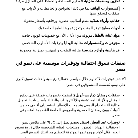
تخزين ومنظمات منزلية
لتعظيم المساحة والحفاظ على المنازل مرتبة
إكسسوارات الهاتف
بما في ذلك الشواحن والحافظات والأدوات مع
صفقات مُتحقق منها
حقائب وأزياء نسائية
تقدم أساليب عصرية ورفاهية بأسعار معقولة
أدوات مطبخ
توفر الوقت وتعزز تجربة الطبخ الخاصة بك
مواد عناية بالطفل
موثوقة من الآباء، الآن مع خصومات كوبون خاصة
مجوهرات وإكسسوارات
مثالية للهدايا وترقيات الأسلوب الشخصي
قرطاسية ولوازم مدرسية
مثالية للطلاب والمهنيين بميزانية محدودة
صفقات تسوق احتفالية وتوفيرات موسمية على تيمو في
مصر
اكتشف توفيرات لا تُقاوم خلال مواسم احتفالية رئيسية وأحداث تسوق كبرى
على تيمو، مُصممة للمتسوقين في مصر:
صفقات رمضان (مارس-أبريل):
استمتع بخصومات عميقة على ديكور
المنزل والأزياء المحتشمة والإلكترونيات والبقالة وأساسيات التجميل
مثالية للاستخدام اليومي وتجمعات الإفطار. استفد إلى أقصى حد من
أكواد كوبون رمضان الحصرية والعروض الخاصة المُصممة لمتسوقي
مصر.
توفيرات عيد الفطر:
احتفل بخصم يصل إلى 50% على ملابس تيمو
الاحتفالية، الهدايا، العطور، ومنتجات العناية الشخصية خلال ذروة تسوق
العيد. فعّل أكواد برومو تيمو الموثوقة لتعظيم ميزانيتك لتسوق العيد.