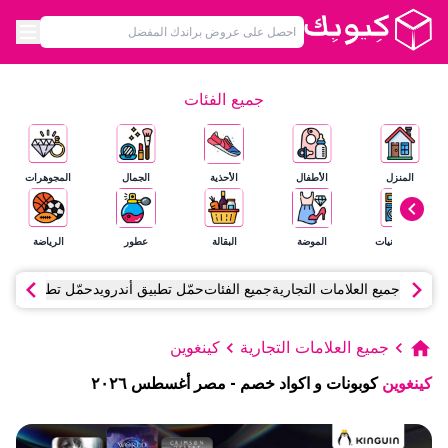
جميع الفئات
المنزل
الأطفال
الأحذية
الجمال
المجوهرات
الإلكترونيات
الموضة
البقالة
عطور
الرياضة
جميع العلامات التجارية
جميع الفئات
حمّل تطبيق أندرويد
حمّل تطبيق آي أ
جميع العلامات التجارية
كينغوين
كينغوين
كوبونات و اكواد خصم
-
مصر
أغسطس
٢٠٢٦