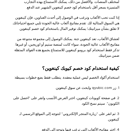
لمختلف المنصات. والأفضل من ذلك، يمكنك الاستمتاع بهذه التجارب
المتميزة بسعر أقل باستخدام كود خصم كينغوين الشهير عند الدفع.
إذا كنت تحب الألعاب وترغب في الوصول إلى أحدث العناوين، فإن كينغوين
هي السوق المثالية لك. تقدم مفاتيح ألعاب عالية الجودة تلبي جميع احتياجاتك.
لا تقلق بشأن ميزانيتك؛ يمكنك توفير المال باستخدام كود خصم كينغوين.
لعشاق الألعاب، تعد كينغوين جنة. يمكنك الوصول إلى مجموعة متنوعة من
مفاتيح الألعاب عالية الجودة، سواء كانت لمنصة ستيم أو اوريجين، أو غيرها.
تذكر فقط استخدام كود برومو كينغوين للاستمتاع بجميع هذه الفوائد المذهلة
ضمن ميزانيتك.
كيفية استخدام كود خصم كيوبك كينغوين؟
استخدام أكواد الخصم ليس عملية معقدة. يتطلب فقط بضع خطوات بسيطة:
1. زر qyubic.com وابحث عن سوق كينغوين.
2. في صفحة كوبونات كينغوين، اختر العرض الأنسب وانقر على "احصل على
الكوبون". سيتم نسخ الكود.
3. ثم انقر على "زيارة المتجر الإلكتروني" لتتوجه إلى الموقع الرسمي لـ
كينغوين.
4. اختر مفاتيح الألعاب التي ترغب فيها وتوجه إلى الدفع.