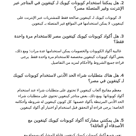
2. هل يمكننا استخدام كوبونات كيوبك لـ كينغوين في المتاجر عبر
الإنترنت وغير المتصلة مصر؟
لا، كوبونات كيوبك لـ كينغوين صالحة فقط للمشتريات عبر الإنترنت على
كينغوين، لا يمكن استخدامها في المواقع غير المتصلة بـ كينغوين.
3. هل أكواد كوبونات كيوبك كينغوين مصر للاستخدام مرة واحدة
فقط؟
غالبية أكواد الكوبونات والخصومات يمكن استخدامها عدة مرات؛ ومع ذلك،
بعض أكواد كوبونات كينغوين مخصصة للاستخدام مرة واحدة فقط. يرجى
قراءة جميع الشروط والأحكام لمزيد من التفاصيل.
4. هل هناك متطلبات شراء الحد الأدنى لاستخدام كوبونات كيوبك
لـ كينغوين في مصر؟
معظم مفاتيح ألعاب كينغوين لا تحتوي على متطلبات شراء عند استخدام
أكواد كوبوناتها. ومع ذلك، بعض متاجر كينغوين تحتوي على متطلبات شراء
الحد الأدنى المرتبطة بأكواد خصمها. كل كوبون كينغوين له شروطه وأحكامه
الخاصة؛ يرجى قراءة أو التحقق قبل استخدام أو اختيار أي أكواد كينغوين.
5. هل يمكنني مشاركة أكواد كوبونات كيوبك كينغوين مع
الأصدقاء أو العائلة؟
نعم، جميع أكواد كوبونات كيوبك كينغوين قابلة للمشاركة بسهولة مع