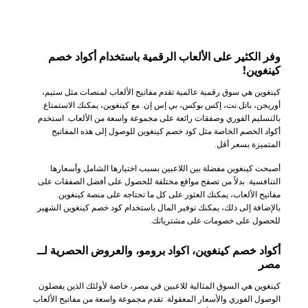
وفر الكثير على الألعاب الرقمية باستخدام أكواد خصم
كينغوين!
كينغوين هي سوق رقمية عالمية تقدم مفاتيح الألعاب لمنصات مثل ستيم،
أوريجن، باتل.نت، إكس بوكس، بي إس إن. مع كينغوين، يمكنك الاستمتاع
بالتسليم الفوري وصفقات رائعة على مجموعة واسعة من الألعاب. استخدم
أكواد الخصم الخاصة مثل كود خصم كينغوين للوصول إلى هذه المفاتيح
المتميزة بسعر أقل.
أصبحت كينغوين مفضلة بين اللاعبين بسبب اختيارها الشامل وأسعارها
التنافسية. بدلاً من تصفح مواقع مختلفة للحصول على أفضل الصفقات على
مفاتيح الألعاب، يمكنك العثور على كل ما تحتاجه على منصة كينغوين.
بالإضافة إلى ذلك، يمكنك توفير المال باستخدام كود خصم كينغوين الشهير
للحصول على خصومات على مشترياتك.
أكواد خصم كينغوين، اكواد برومو، والعروض الحصرية لــ
مصر
كينغوين هي السوق المثالية للاعبين في مصر، خاصة لأولئك الذين يفضلون
الوصول الفوري والأسعار المعقولة. تقدم مجموعة واسعة من مفاتيح الألعاب