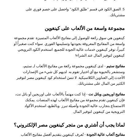
5. الصق الكود في قسم "طبّق الكود" واحصل على خصم فوري على
مشترياتك.
مجموعة واسعة من الألعاب على كينغوين
كينغوين هي سوق رائعة للوصول إلى مفاتيح الألعاب المتميزة. تقدم مجموعة
واسعة من المفاتيح المعروفة بجودتها وتسليمها الفوري. سواء كنت صغيراً أو
كبيراً، توفر كينغوين خدمات عالية الجودة للجميع. استخدم الكود الترويجي
كينغوين لتوفير المال عند الشراء!
مفاتيح ستيم
- لدى كينغوين مجموعة رائعة من مفاتيح الألعاب لـ ستيم،
وستشعر بالحيوية مع أي اختيار تقوم به. لديهم كل شيء من الإصدارات
الأحدث إلى العناوين الكلاسيكية. لا تنسَ استخدام كود كينغوين مصر لتوفير
الكثير من المال على مشترياتك.
مفاتيح اوريجين وباتل نت
- إذا كنت مهتماً بالألعاب على اوريجين أو باتل نت،
فإن كينغوين تقدم مجموعة من مفاتيح الألعاب لهذه المنصات. يمكنك
الاستمتاع بتجارب عالية الجودة وأصيلة تبرز. وبالطبع، استخدم الأكواد
الترويجية من كينغوين لتوفير المال.
لماذا يجب أن أشتري من متجر كينغوين مصر الإلكتروني؟
مفاتيح ألعاب عالية الجودة
- تُعرف كينغوين بتقديم أفضل مفاتيح الألعاب