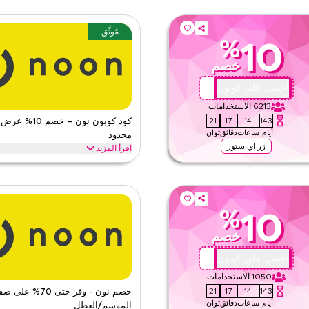
مُوثَّق
%
10
خصم
ABC112
احصل على كوبون
6213
الاستخدامات
19
17
14
143
كود كوبون نون – خصم
أيام
ساعات
دقائق
ثوان
محدود
زر اي ستور
اقرأ المزيد
آن للحصول على خصومات حصرية على الفئات
احصل على خصم 10% على جمي
على توفيرات فورية وشحن مجاني على كل
نون
الأحكام والشروط
%
10
الحد الأدنى للطلب
خصم
ق
ينطبق على
ى الموقع
الفئات
PZ690
احصل على كوبون
1050
الاستخدامات
يم
19
17
14
143
خصم نون - وفر حتى 70% 
أيام
ساعات
دقائق
ثوان
الموسم/العطل