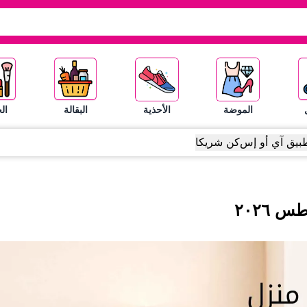
الموضة
الأحذية
البقالة
ال
بيق آي أو إس
كن شريكا
طس
٢٠٢٦