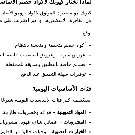
لماذا تختار كيوبك لأكواد خصم الأساس
كيوبك هو مصدرك الموثوق لأكواد برومو الأساس
في القاهرة، الإسكندرية، أو عبر الإنترنت على م
توقع:
أكواد خصم متحققة ومنعشة بانتظام
عروض سريعة وعروض أساسيات خاصة بالف
قسائم خاصة بالتطبيق وصديقة للمحفظة
توفيرات سهلة التطبيق عند الدفع
فئات الأساسيات اليومية
استكشف أكثر فئات الأساسيات اليومية شيوعًا لتل
المواد التموينية
– فواكه وخضروات طازجة، موا
المشروبات
– عصائر، شاي، قهوة، مشروبات
الخيارات العضوية
– وجبات خالية من الغلوتين