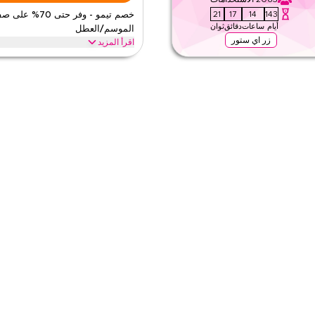
يم
٩
19
17
14
143
خصم تيمو - وفر حتى 70%
أيام
ساعات
دقائق
ثوان
الموسم/العطل
زر اي ستور
اقرأ المزيد
مو المعتمد هذا. طبق عند الدفع للحصول على
وفر حتى 70% مع كود كوبون تيمو هذ
ترياتك اليوم.
السوداء، العودة للمدرسة وعطل أخرى. است
تيمو
الأحكام والشروط
الحد الأدنى للطلب
ينطبق على
ى الموقع
الفئات
م
٥