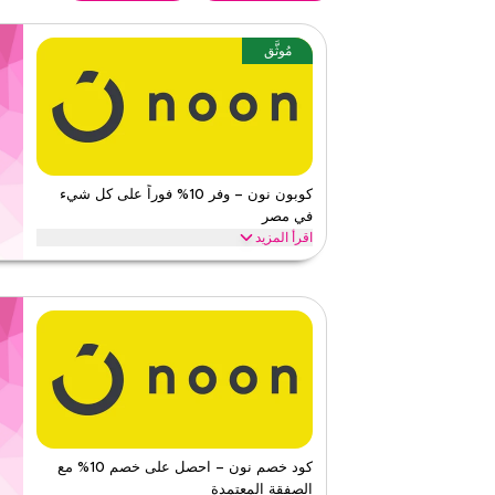
مُوثَّق
كوبون نون – وفر 10% فوراً على كل شيء
في مصر
اقرأ المزيد
وفر 10% فوراً مع كود نون هذا على كل شيء. استبدل ال
الرئيسية مثل الإلكترونيات، الموضة، المنزل والمزيد.
نون
الأحكام والشروط
الحد الأدنى للطلب
لا شيء
ينطبق على
ويب/تطبي
الفئات
على مستو
٤٫٧١
٣٨
التقي
كود خصم نون – احصل على خصم 10% مع
الصفقة المعتمدة
اقرأ أقل