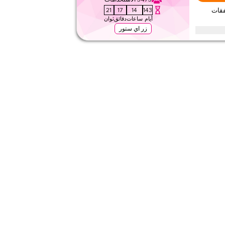
٤٫٦
١٠
التقييم
19
17
14
143
 على صفقات
أيام
ساعات
دقائق
ثوان
اقرأ أقل
زر اي ستور
ا خلال المواسم الاحتفالية، بما في ذلك رمضان، العيد، الجمعة
بدل الآن.
٢٦٥
تطبيق
على مستوى الموقع
٤٫
١٠
التقييم
اقرأ أقل