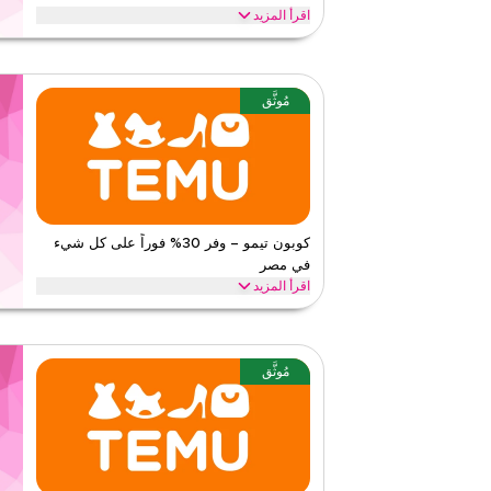
اقرأ المزيد
احصل على خصم 10% على جميع العناصر مع عرض نون
توفيرات على كامل الموقع واستمتع بقيمة إضافية على كامل مش
نون
الأحكام والشروط
مُوثَّق
الحد الأدنى للطلب
لا شيء
ينطبق على
ويب/تطبي
الفئات
على مستو
٥
٢
التقييم
كوبون تيمو – وفر 30% فوراً على كل شيء
في مصر
اقرأ أقل
اقرأ المزيد
وفر 30% فوراً مع كود تيمو هذا على كل شيء. استبدل ا
الرئيسية مثل الإلكترونيات، الموضة، المنزل والمزيد.
تيمو
الأحكام والشروط
مُوثَّق
الحد الأدنى للطلب
٢٦٥
ينطبق على
تطبيق
الفئات
على مستو