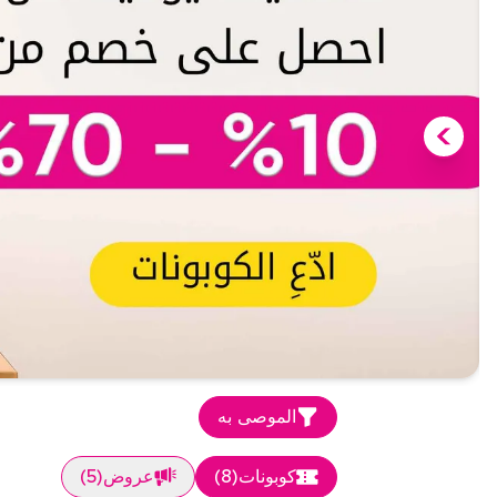
الموصى به
كوبونات
(
8
)
عروض
(
5
)