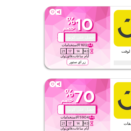
%
10
خصم
ABC113
احصل على كوبون
1612
الاستخدامات
19
17
14
143
 10% عرض لوقت
أيام
ساعات
دقائق
ثوان
زر اي ستور
ع الفئات مع كود برومو نون محدود الوقت هذا. استبدل الآن للحصول
 طلب.
%
70
لا شيء
خصم
ويب/تطبيق
على مستوى الموقع
OM27
احصل على كوبون
5904
الاستخدامات
٥
٦
التقييم
19
17
14
143
على صفقات
أيام
ساعات
دقائق
ثوان
اقرأ أقل