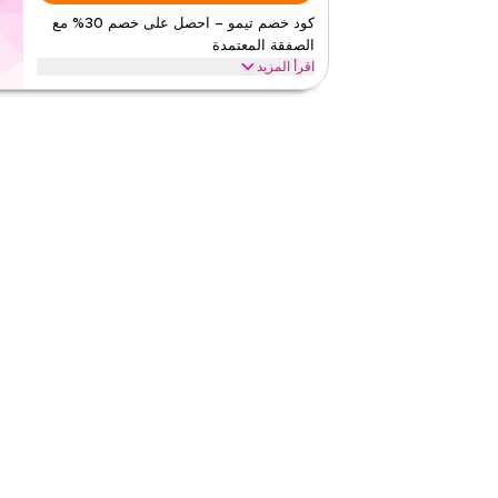
٤٫٥١
٣٥
التقي
كود خصم تيمو – احصل على خصم 30% مع
الصفقة المعتمدة
اقرأ أقل
اقرأ المزيد
احصل على خصم 30% على جميع العناصر مع عرض تي
توفيرات على كامل الموقع واستمتع بقيمة إضافية على كامل مش
تيمو
الأحكام والشروط
الحد الأدنى للطلب
٢٦٥
ينطبق على
تطبيق
الفئات
على مستو
٤٫١٧
٦
التقيي
اقرأ أقل