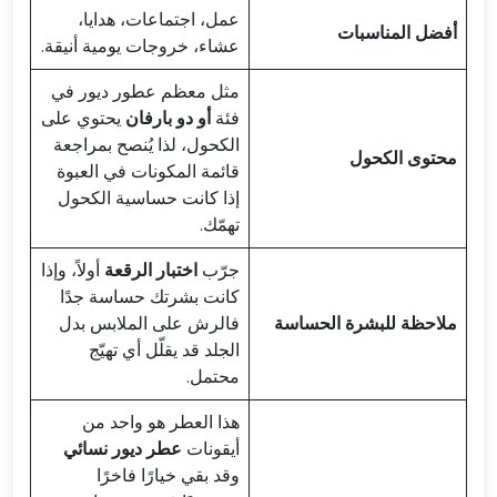
عمل، اجتماعات، هدايا،
أفضل المناسبات
عشاء، خروجات يومية أنيقة.
مثل معظم عطور ديور في
فئة
أو دو بارفان
يحتوي على
الكحول، لذا يُنصح بمراجعة
محتوى الكحول
قائمة المكونات في العبوة
إذا كانت حساسية الكحول
تهمّك.
جرّب
اختبار الرقعة
أولاً، وإذا
كانت بشرتك حساسة جدًا
ملاحظة للبشرة الحساسة
فالرش على الملابس بدل
الجلد قد يقلّل أي تهيّج
محتمل.
هذا العطر هو واحد من
أيقونات
عطر ديور نسائي
وقد بقي خيارًا فاخرًا