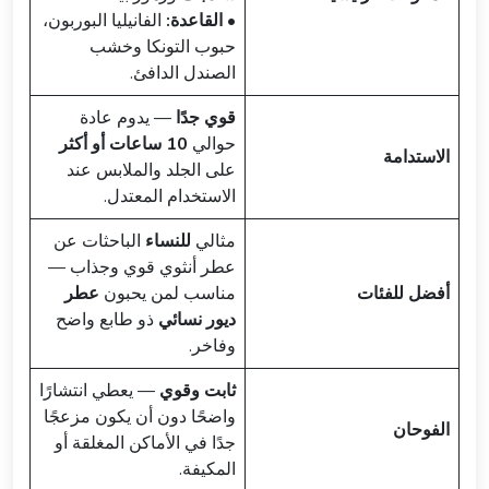
•
القاعدة:
الفانيليا البوربون،
حبوب التونكا وخشب
الصندل الدافئ.
قوي جدًا
— يدوم عادة
حوالي
10 ساعات أو أكثر
الاستدامة
على الجلد والملابس عند
الاستخدام المعتدل.
مثالي
للنساء
الباحثات عن
عطر أنثوي قوي وجذاب —
أفضل للفئات
مناسب لمن يحبون
عطر
ديور نسائي
ذو طابع واضح
وفاخر.
ثابت وقوي
— يعطي انتشارًا
واضحًا دون أن يكون مزعجًا
الفوحان
جدًا في الأماكن المغلقة أو
المكيفة.