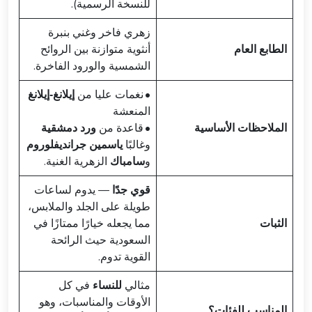
للنسخة الرسمية).
زهري فاخر وغني بنبرة
الطابع العام
أنثوية متوازنة بين الروائح
الشمسية والورود الفاخرة.
• نغمات عليا من
إيلانغ‑إيلانغ
المنعشة
الملاحظات الأساسية
• قاعدة من
ورد دمشقية
وغالبًا
ياسمين جرانديفلوروم
و
سامباك
الزهرية الغنية.
قوي جدًا
— يدوم لساعات
طويلة على الجلد والملابس،
الثبات
مما يجعله خيارًا ممتازًا في
السعودية حيث الرائحة
القوية تدوم.
مثالي
للنساء
في كل
الأوقات والمناسبات، وهو
المناسب للفئات؟