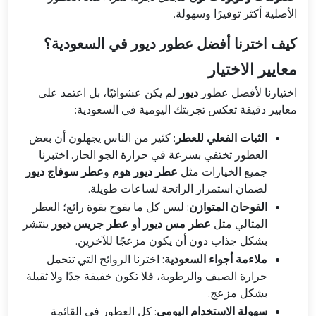
الأصلية أكثر توفيرًا وسهولة.
كيف اخترنا أفضل عطور ديور في السعودية؟
معايير الاختيار
اختيارنا لأفضل عطور
ديور
لم يكن عشوائيًا، بل اعتمد على
معايير دقيقة تعكس تجربتك اليومية في السعودية:
الثبات الفعلي للعطر
: كثير من الناس يجهلون أن بعض
العطور تختفي بسرعة في حرارة الجو الحار. اختبرنا
جميع الخيارات مثل
عطر ديور هوم
و
عطر سوفاج ديور
لضمان استمرار الرائحة لساعات طويلة.
الفوحان المتوازن
: ليس كل ما يفوح بقوة رائع؛ العطر
المثالي مثل
عطر مس ديور
أو
عطر جريس ديور
ينتشر
بشكل جذاب دون أن يكون مزعجًا للآخرين.
ملاءمة أجواء السعودية
: اخترنا الروائح التي تتحمل
حرارة الصيف والرطوبة، فلا تكون خفيفة جدًا ولا ثقيلة
بشكل مزعج.
سهولة الاستخدام اليومي
: كل العطور في القائمة