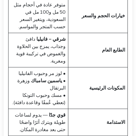
متوفر عادة في أحجام مثل
50 مل و100 مل في
خيارات الحجم والسعر
السعودية، ويتغير السعر
حسب المتجر والمواسم.
شرقي – فانيليا
دافئ
وجذاب، يمزج بين الحلاوة
الطابع العام
والغموض في تركيبة قوية
ومغرية.
• لوز مر وحبوب الفانيليا
•
ياسمين سامباك
وزهرة
المكونات الرئيسية
البرتقال
• مسك وحبوب التونكا
(تعطي عُمقًا وقاعدة دافئة).
قوي جدًا
— يدوم لساعات
الاستدامة
طويلة ويترك أثرًا واضحًا
حتى بعد مغادرة المكان.