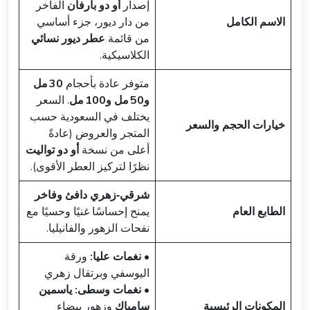
إصدار
أو دو بارفان
الفاخر
الاسم الكامل
من دار ديور، جزء أساسي
من قائمة
عطر ديور نسائي
الكلاسيكية.
متوفر عادة بأحجام
30 مل
و50 مل و100 مل
. السعر
يختلف في السعودية حسب
خيارات الحجم والسعر
المتجر والعروض (عادةً
أعلى من نسخة
أو دو تواليت
نظرًا لتركيز العطر الأقوى).
شرقي‑زهري دافئ وفاخر
الطابع العام
يمنح إحساسًا غنيًا وحسيًا مع
نفحات الزهور والفانيليا.
•
نغمات عليا:
ورقة
اليوسفي وبرتقال زهري
•
نغمات وسطى:
ياسمين
المكونات الرئيسية
سامباك
وزهور بيضاء