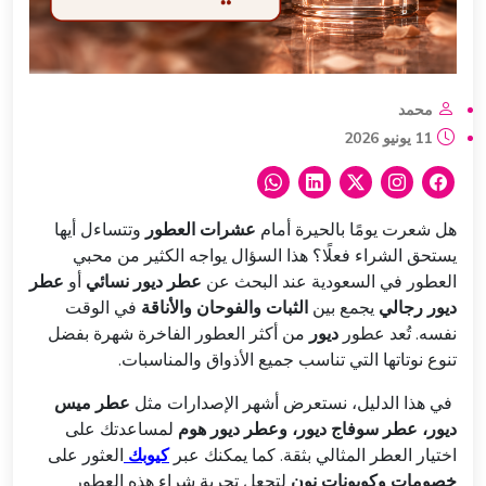
محمد
11 يونيو 2026
هل شعرت يومًا بالحيرة أمام
عشرات العطور
وتتساءل أيها
يستحق الشراء فعلًا؟ هذا السؤال يواجه الكثير من محبي
العطور في السعودية عند البحث عن
عطر ديور نسائي
أو
عطر
ديور رجالي
يجمع بين
الثبات والفوحان والأناقة
في الوقت
نفسه. تُعد عطور
ديور
من أكثر العطور الفاخرة شهرة بفضل
تنوع نوتاتها التي تناسب جميع الأذواق والمناسبات.
في هذا الدليل، نستعرض أشهر الإصدارات مثل
عطر ميس
ديور، عطر سوفاج ديور، وعطر ديور هوم
لمساعدتك على
اختيار العطر المثالي بثقة. كما يمكنك عبر
كيوبك
العثور على
خصومات وكوبونات نون
لتجعل تجربة شراء هذه العطور