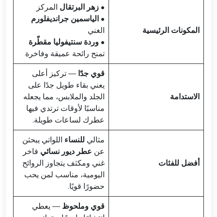
•
زهر البرتقال
المركز
•
الياسمين جرانديفلورم
المكونات الرئيسية
الغني
•
وردة سنتيفوليا مقطّرة
تمنح رائحة عميقة وفاخرة
قوي جدًا
— تركيز أعلى
يعني بقاء طويل جدًا على
الاستدامة
الجلد والملابس، مما يجعله
مناسبًا لأوقات ترتدي فيها
عطرك لساعات طويلة.
مثالي
للنساء
اللواتي يبحثن
عن
عطر ديور نسائي
فاخر
أفضل للفئات
غني ومكثف يتجاوز الروائح
اليومية، مناسب لمن يحب
حضورًا قويًا.
قوي وملحوظ
— يعطي