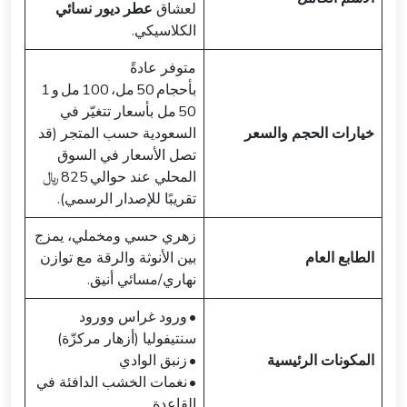
لعشاق
عطر ديور نسائي
الكلاسيكي.
متوفر عادةً
بأحجام 50 مل، 100 مل و 1
50 مل بأسعار تتغيّر في
خيارات الحجم والسعر
السعودية حسب المتجر (قد
تصل الأسعار في السوق
المحلي عند حوالي 825 ﷼
تقريبًا للإصدار الرسمي).
زهري حسي ومخملي، يمزج
الطابع العام
بين الأنوثة والرقة مع توازن
نهاري/مسائي أنيق.
• ورود غراس وورود
سنتيفوليا (أزهار مركزّة)
المكونات الرئيسية
• زنبق الوادي
• نغمات الخشب الدافئة في
القاعدة