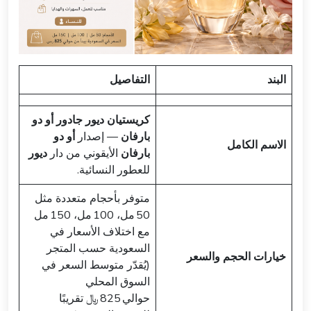
البند
التفاصيل
كريستيان ديور جادور أو دو
بارفان
— إصدار
أو دو
الاسم الكامل
بارفان
الأيقوني من دار
ديور
للعطور النسائية.
متوفر بأحجام متعددة مثل
50 مل، 100 مل، 150 مل
مع اختلاف الأسعار في
السعودية حسب المتجر
خيارات الحجم والسعر
(يُقدّر متوسط السعر في
السوق المحلي
حوالي 825 ﷼ تقريبًا