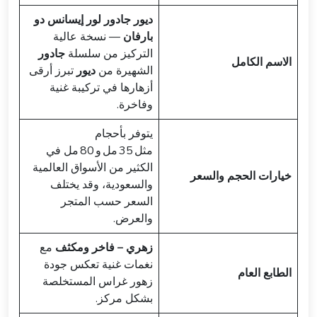
ديور جادور لور إيسانس دو
بارفان
— نسخة عالية
التركيز من سلسلة
جادور
الاسم الكامل
الشهيرة من
ديور
تبرز أرقى
أزهارها في تركيبة غنية
وفاخرة.
يتوفر بأحجام
مثل 35 مل و 80 مل في
الكثير من الأسواق العالمية
خيارات الحجم والسعر
والسعودية، وقد يختلف
السعر حسب المتجر
والعرض.
زهري – فاخر ومكثف
مع
نغمات غنية تعكس جودة
الطابع العام
زهور غراس المستخلصة
بشكل مركز.