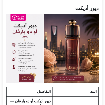
ديور أديكت
البند
التفاصيل
ديور أديكت أو دو بارفان
—