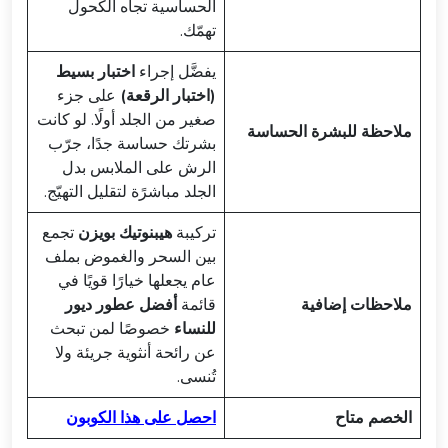
الحساسية تجاه الكحول
تهمّك.
يفضَّل إجراء
اختبار بسيط
(اختبار الرقعة)
على جزء
صغير من الجلد أولًا. لو كانت
ملاحظة للبشرة الحساسة
بشرتك حساسة جدًا، جرّب
الرش على الملابس بدل
الجلد مباشرًة لتقليل التهيّج.
تركيبة
هيبنوتيك بويزن
تجمع
بين السحر والغموض بملف
عام يجعلها خيارًا قويًا في
ملاحظات إضافية
قائمة
أفضل عطور ديور
للنساء
خصوصًا لمن تبحث
عن رائحة أنثوية جريئة ولا
تُنسى.
الخصم متاح
احصل على هذا الكوبون