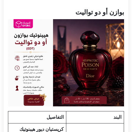
بوازن أو دو تواليت
البند
التفاصيل
كريستيان ديور هيبنوتيك