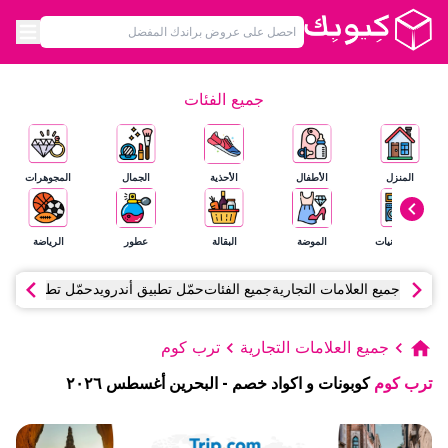
جميع الفئات
المنزل
الأطفال
الأحذية
الجمال
المجوهرات
الإلكترونيات
الموضة
البقالة
عطور
الرياضة
جميع العلامات التجارية
جميع الفئات
حمّل تطبيق أندرويد
حمّل تطبيق آي أ
جميع العلامات التجارية
ترب كوم
ترب كوم
كوبونات و اكواد خصم
-
البحرين
أغسطس
٢٠٢٦