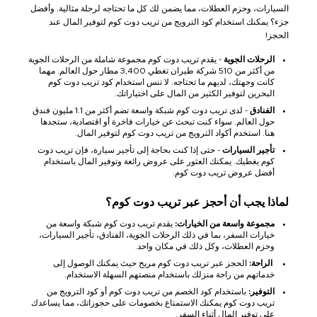
السيارات، وحزم العطلات، مما يضمن لك كل ما تحتاجه لرحلة مثالية. وأفضل
جزء؟ يمكنك استخدام كود الترويج من تريب دوت كوم لتوفير المال عند
الحجز!
الرحلات الجوية
- يقدم تريب دوت كوم مجموعة شاملة من الرحلات الجوية
من أكثر من 510 شركة طيران تغطي 3,400 مطار حول العالم. مهما
كانت وجهتك، لديهم ما تحتاجه. لا تنس استخدام كود تريب دوت كوم
البحرين لتوفير الكثير من المال على اختياراتك.
الفنادق
- لدى تريب دوت كوم شبكة واسعة تضم أكثر من 1.1 مليون فندق
حول العالم. سواء كنت تبحث عن خيارات فاخرة أو اقتصادية، ستجدها
هنا. استخدم أكواد الترويج من تريب دوت كوم لتوفير المال.
تأجير السيارات
- حتى إذا كنت بحاجة إلى تأجير سيارة، فإن تريب دوت
كوم يغطيك. يمكنك العثور على عروض رائعة وتوفير المال باستخدام
أفضل عروض تريب دوت كوم.
لماذا يجب أن أحجز عبر تريب دوت كوم؟
مجموعة واسعة من الخيارات:
يقدم تريب دوت كوم شبكة واسعة من
خيارات السفر، بما في ذلك الرحلات الجوية، الفنادق، تأجير السيارات،
وحزم العطلات، وكل ذلك في مكان واحد.
الراحة:
الحجز عبر تريب دوت كوم مريح حيث يمكنك الوصول إلى
خدماتهم من راحة منزلك باستخدام منصتهم السهلة الاستخدام.
التوفير:
باستخدام كود الخصم من تريب دوت كوم أو كود الترويج من
تريب دوت كوم يمكنك الاستمتاع بخصومات على حجوزاتك، مما يساعدك
على توفير المال أثناء السفر.