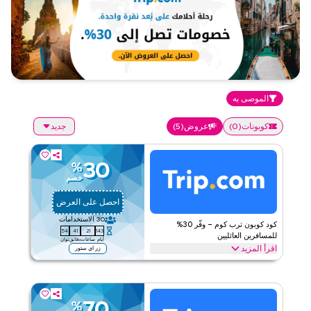
الموصى به
كوبونات
(
0
)
عروض
(
5
)
جديد
30
%
خصم
احصل على العرض
30
الاستخدامات
كود كوبون ترب كوم – وفّر 30%
53
41
21
143
للمسافرين العائليين
أيام
ساعات
دقائق
ثوان
اقرأ المزيد
زر اي ستور
احصل على خصم 30% مع عرض ترب كوم على أساسيات السفر العائلي
بما في ذلك حجوزات الرحلات الجماعية، والفنادق المناسبة للأطفال،
وباقات العطلات، ومواصلات المطار، والمزيد. استمتع بتوفيراتك فوراً.
70
%
ترب كوم
الأحكام والشروط