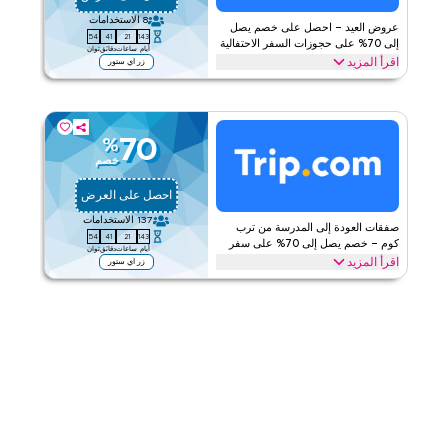
الفئات
على مستوى الموقع
8
الاستخدامات
عروض العيد – احصل على خصم يصل
53
41
21
143
قيّمنا
إلى 70% على حجوزات السفر الاحتفالية
أيام
ساعات
دقائق
ثوان
اقرأ المزيد
زر اي ستور
اقرأ أقل
احتفل بالعيد مع عروض ترب كوم ووفر حتى 70% على الرحلات الدولية،
وإقامات الفنادق، وباقات العطلات، ومواصلات المطار، والمزيد. احصل على
هذه الصفقة اليوم.
70
%
ترب كوم
الأحكام والشروط
خصم
ينطبق على
ويب/تطبيق
احصل على العرض
الفئات
على مستوى الموقع
137
الاستخدامات
صفقات العودة إلى المدرسة من ترب
53
41
21
143
قيّمنا
كوم – خصم يصل إلى 70% على سفر
أيام
ساعات
دقائق
ثوان
الطلاب
اقرأ المزيد
زر اي ستور
اقرأ أقل
استمتع بخصم يصل إلى 70% هذا الموسم العودة إلى المدرسة مع عرض
تريب دوت كوم على كل شيء من رحلات الطلاب، وإقامة الطلاب إلى
مواصلات المطار، وحجوزات السفر. استرد الآن
ترب كوم
الأحكام والشروط
ينطبق على
ويب/تطبيق
الفئات
على مستوى الموقع
قيّمنا