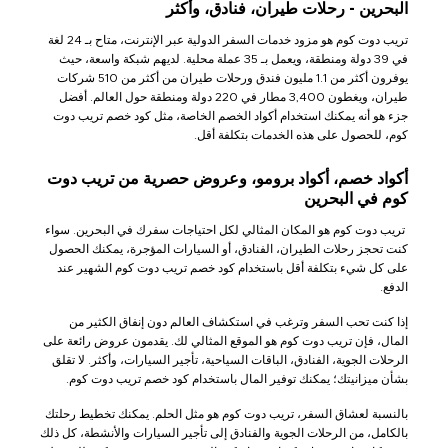
البحرين - رحلات طيران، فنادق، وأكثر
تريب دوت كوم هو مزود خدمات السفر الدولية عبر الإنترنت، متاح بـ 24 لغة
في 39 دولة ومنطقة، ويعمل بـ 35 عملة محلية. لديهم شبكة واسعة، حيث
يوفرون أكثر من 1.1 مليون فندق ورحلات طيران من أكثر من 510 شركات
طيران، ويغطون 3,400 مطار في 220 دولة ومنطقة حول العالم. أفضل
جزء هو أنه يمكنك استخدام أكواد الخصم الخاصة، مثل كود خصم تريب دوت
كوم، للحصول على هذه الخدمات بتكلفة أقل.
أكواد خصم، أكواد برومو، وعروض حصرية من تريب دوت
كوم في البحرين
تريب دوت كوم هو المكان المثالي لكل احتياجات سفرك في البحرين. سواء
كنت تحجز رحلات الطيران، الفنادق، أو السيارات المؤجرة، يمكنك الحصول
على كل شيء بتكلفة أقل باستخدام كود خصم تريب دوت كوم الشهير عند
الدفع.
إذا كنت تحب السفر وترغب في استكشاف العالم دون إنفاق الكثير من
المال، فإن تريب دوت كوم هو الموقع المثالي لك. يقدمون عروض رائعة على
الرحلات الجوية، الفنادق، الباقات السياحية، تأجير السيارات، وأكثر. لا تقلق
بشأن ميزانيتك؛ يمكنك توفير المال باستخدام كود خصم تريب دوت كوم.
بالنسبة لعشاق السفر، تريب دوت كوم هو مثل الحلم. يمكنك تخطيط رحلتك
بالكامل، من الرحلات الجوية والفنادق إلى تأجير السيارات والأنشطة، كل ذلك