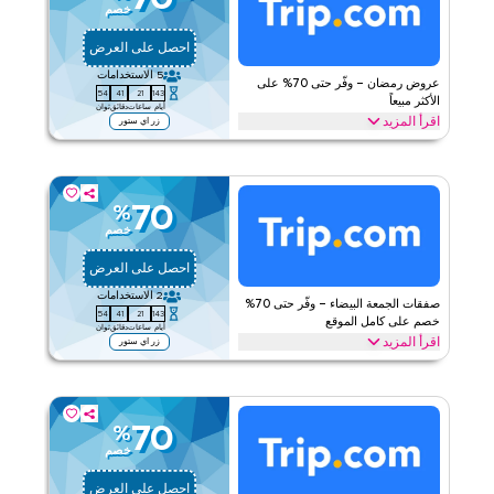
خصم
ينطبق على
ويب/تطبيق
احصل على العرض
الفئات
على مستوى الموقع
5
الاستخدامات
عروض رمضان – وفّر حتى 70% على
53
41
21
143
قيّمنا
الأكثر مبيعاً
أيام
ساعات
دقائق
ثوان
اقرأ المزيد
زر اي ستور
اقرأ أقل
وفّر حتى 70% خلال رمضان مع عرض ترب كوم على كل ما تحتاجه. من
باقات وجبات الإفطار، والحلويات التقليدية، والوجبات الخفيفة الصحية،
ومجموعات هدايا رمضان. افتح عرضك اليوم.
70
%
ترب كوم
الأحكام والشروط
خصم
ينطبق على
ويب/تطبيق
احصل على العرض
الفئات
على مستوى الموقع
2
الاستخدامات
صفقات الجمعة البيضاء – وفّر حتى 70%
53
41
21
143
قيّمنا
خصم على كامل الموقع
أيام
ساعات
دقائق
ثوان
اقرأ المزيد
زر اي ستور
اقرأ أقل
وفّر حتى 70% اليوم خلال تخفيضات الجمعة البيضاء مع صفقة ترب كوم
على الرحلات، وإقامات الفنادق، وباقات العطلات، ومواصلات المطار،
والمزيد. استمتع بالتوفيرات الحصرية اليوم.
70
%
ترب كوم
الأحكام والشروط
خصم
ينطبق على
ويب/تطبيق
احصل على العرض