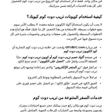
في مكان واحد. فقط تذكر استخدام كود الترويج من تريب دوت كوم للحصول
على كل هذه الخدمات الرائعة ضمن ميزانيتك.
كيفية استخدام كوبونات تريب دوت كوم كيوبك؟
لا يجب أن يكون استخدامُ أكواد الكوبون عملية معقدة. لا يتطلب الأمر سوى
بضع خطوات بسيطة. للاستفادة من هذا الخصم، كل ما عليك فعلُه هو اتباع هذه
الخطوات البسيطة والحصول على صفقات وعروض وخصومات مثيرة في كل
مرة تتسوق فيها عبر الإنترنت.
قم بزيارة
QYUBIC.com
وابحث عن علامة تريب دوت كوم التجارية أو
كود الكوبون تريب دوت كوم
.
في صفحة
أكواد خصم تريب دوت كوم أو كوبون تريب دوت كوم
، حدّدْ
الصفقة الأنسب وانقرْ على
"احصل على الكوبون"
، فيتم نسخ الكود.
ثم انقرْ فوق
"زر المتجر الإلكتروني"
والذي يتم إعادة توجيهه إلى موقع
تريب دوت كوم الرسمي.
ثم املأ عربة التسوق بالعناصر المطلوبة وتوجهْ إلى الخروج
الصق الكود في قسم "طبّق الكود"، ثم احصل على خصم فوري على
إجمالي قيمة سلة التسوق.
خدمات السفر المتنوعة من تريب دوت كوم
تريب دوت كوم هو مكان رائع حيث يمكنك حجز جميع احتياجات سفرك.
يقدمون مجموعة واسعة من الخيارات للرحلات الجوية، الفنادق، تأجير