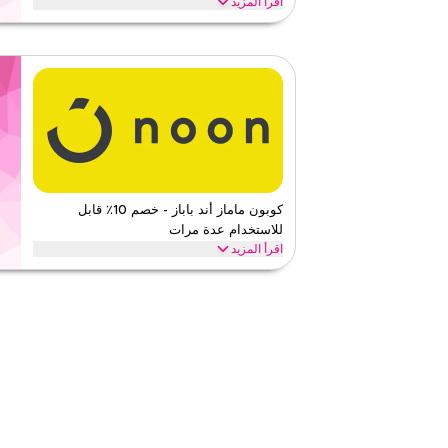
اقرأ المزيد
احصل على خصم 30% على جميع العناصر مع عرض تي
توفيرات على كامل الموقع واستمتع بقيمة إضافية على كامل مش
تيمو
الأحكام والشروط
الحد الأدنى للطلب
٢
ينطبق على
تطبيق
الفئات
على مستو
٤٫١٧
٦
التقيي
كوبون ماماز أند باباز - خصم 10٪ قابل
للاستخدام عدة مرات
اقرأ أقل
اقرأ المزيد
استمتع بخصم يصل إلى 10% مع ماما اند بابا، 
وكذلك المنتجات ذات الأسعار المخفضة. العرض متاح على المو
ماماز اند باباز
الأحكام والشروط
الحد الأدنى للطلب
لا شيء
ينطبق على
ويب/تطبي
الفئات
على مستو
قيّمنا