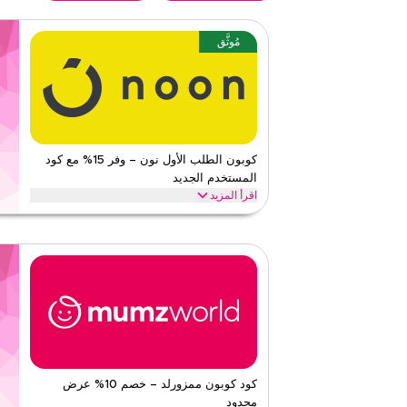
مُوثَّق
كوبون الطلب الأول نون – وفر 15% مع كود
المستخدم الجديد
اقرأ المزيد
احصل على خصم 15% على طلبك الأول مع كود كوبون ن
فوراً والاستمتاع بتوفيرات كبيرة على كل شيء اليوم.
نون
الأحكام والشروط
الحد الأدنى للطلب
لا شيء
ينطبق على
ويب/تطبي
الفئات
على مستو
٥
١
التقييم
كود كوبون ممزورلد – خصم 10% عرض
محدود
اقرأ أقل