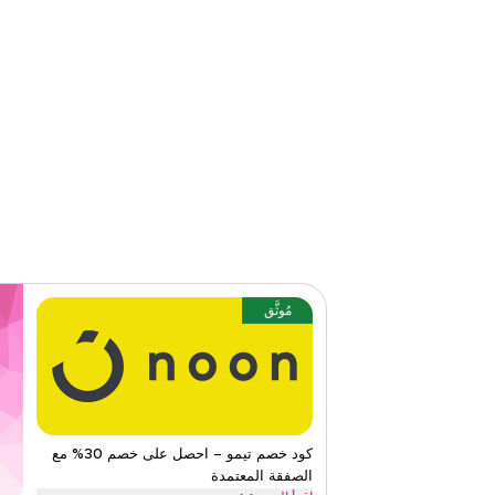
الفئات
على مستو
٤٫٥١
٣٥
التقي
اقرأ أقل
مُوثَّق
كود خصم تيمو – احصل على خصم 30% مع
الصفقة المعتمدة