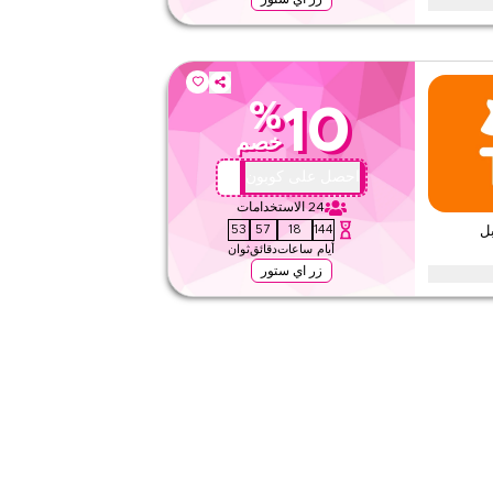
ا خلال المواسم الاحتفالية، بما في ذلك رمضان، العيد، الجمعة
بدل الآن.
%
10
٢
خصم
تطبيق
على مستوى الموقع
E444
احصل على كوبون
24
الاستخدامات
٤٫
١٠
التقييم
52
57
18
144
م 10% قابل
أيام
ساعات
دقائق
ثوان
اقرأ أقل
زر اي ستور
 10% مع ماما اند بابا، واحصل على خصم على جميع المنتجات بالسعر الكامل
عرض متاح على الموقع والتطبيق.
لا شيء
ويب/تطبيق
على مستوى الموقع
قيّمنا