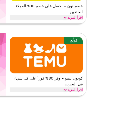
قيّمنا
خصم نون – احصل على خصم 10% للعملاء
العائدين
اقرأ أقل
اقرأ المزيد
تعود إلى نون؟ اس
وخصومات على كامل المتجر اليوم.
نون
الأحكام والشروط
مُوثَّق
الحد الأدنى للطلب
لا شيء
ينطبق على
ويب/تطبي
الفئات
على مستو
٣
٢
التقييم
كوبون تيمو – وفر 30% فوراً على كل شيء
في البحرين
اقرأ أقل
اقرأ المزيد
وفر 30% فوراً مع كود تيمو هذا على كل شيء. استبدل ا
الرئيسية مثل الإلكترونيات، الموضة، المنزل والمزيد.
تيمو
الأحكام والشروط
الحد الأدنى للطلب
٢
ينطبق على
تطبيق