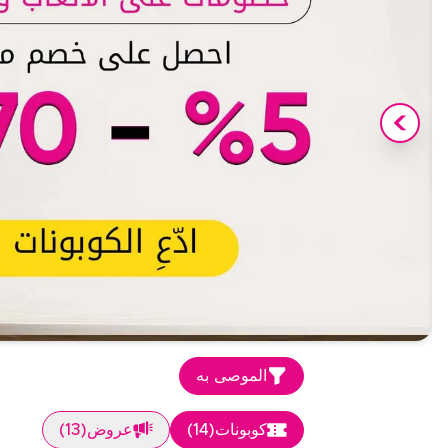
الموصى به
كوبونات
(
14
)
عروض
(
13
)