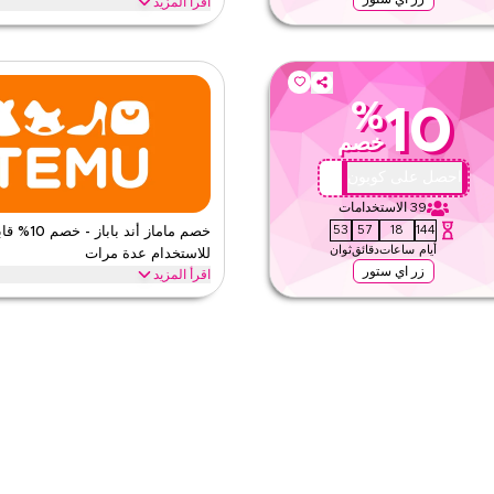
اقرأ المزيد
مو المعتمد هذا. طبق عند الدفع للحصول على
وفر حتى 70% مع كود كوبون تيمو هذ
ترياتك اليوم.
السوداء، العودة للمدرسة وعطل أخرى. است
تيمو
الأحكام والشروط
%
10
الحد الأدنى للطلب
خصم
ينطبق على
ى الموقع
الفئات
M101
احصل على كوبون
39
الاستخدامات
م
٥
52
57
18
144
خصم ماماز أند باباز - خص
أيام
ساعات
دقائق
ثوان
للاستخدام عدة مرات
زر اي ستور
اقرأ المزيد
واحصل على خصم على جميع المنتجات بالسعر الكامل
استمتع بخصم يصل إلى
قع والتطبيق.
وكذلك المنتجات ذات الأسعار المخفضة. ال
ماماز اند باباز
الأحكام والشروط
الحد الأدنى للطلب
ق
ينطبق على
ى الموقع
الفئات