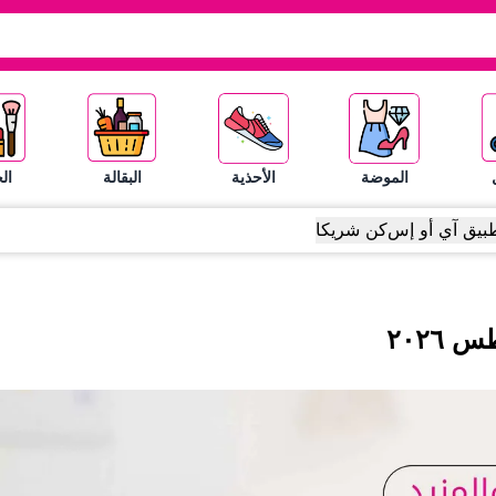
الموضة
الأحذية
البقالة
ال
بيق آي أو إس
كن شريكا
طس
٢٠٢٦