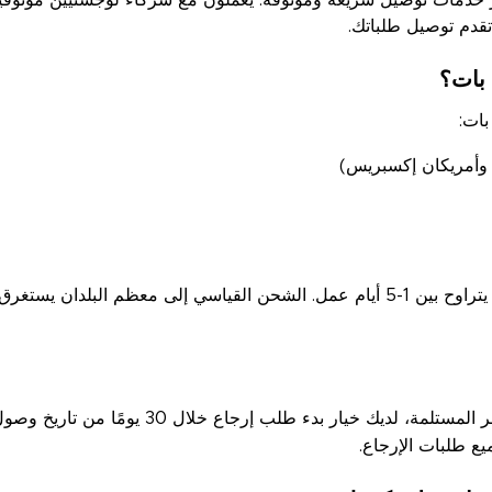
 خدمات توصيل سريعة وموثوقة. يعملون مع شركاء لوجستيين موثوقي
تقدم توصيل طلباتك.
 بات؟
بات:
د وأمريكان إكسبريس)
إذا وجدت حجمًا أو جودةً غير مرضية في العناصر ا
ع طلبات الإرجاع.