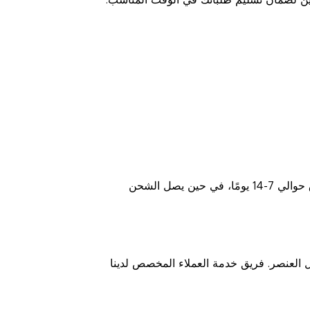
ن لضمان تسليم طلباتك في الوقت المناسب.
الطلبات بالجملة عادة ما تستغرق وقت معالجة يتراوح بين 1-5 أيام عمل. الشحن القياسي إلى معظم البلدان يستغرق حوالي 7-14 يومًا، في حين يصل الشحن
لمستلمة، لديك خيار بدء طلب إرجاع خلال 30 يومًا من تاريخ وصول العنصر. فريق خدمة العملاء المخصص لدينا