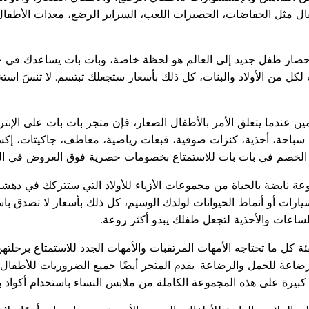
 مثل الحفاضات، الحصيرات اللعب، السراير الرضع، معدات الأطفال 
حضار طفل جديد إلى العالم هو لحظة خاصة، وبات بات يساعدك في جعل
لكل من الأولاد والبنات، كل ذلك بأسعار ستجعلك تبتسم. لا تنسَ اس
عندما يتعلق الأمر بالأطفال الصغار، فإن متجر بات بات على الإنت
بس سباحة، أحذية، كنزات صوفية، قبعات رياضية، معاطف، جاكيتات، إ
ود الخصم في بات بات للاستمتاع بخصومات حصرية فوق العروض في ال
وعة نابضة بالحياة من مجموعات الأزياء للأولاد التي ستتركك في دهش
لسيارات أو أنماط الحيوانات لولدك الوسيم، كل ذلك بأسعار لا تصدق 
اعات والأحذية لتجعل طفلك يبدو أكثر روعة.
ة كل ما تحتاجه الأمهات المرتقبات والأمهات الجدد للاستمتاع برحلت
اعة للحمل والرضاعة. يقدم المتجر أيضًا جميع الضروريات للأطفا
كبيرة على هذه المجموعة الكاملة من ملابس النساء باستخدام أكواد ب