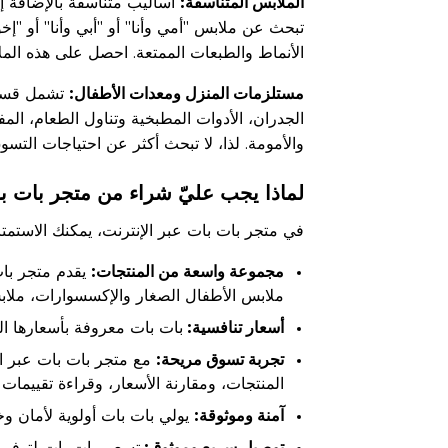
الملابس المتناسقة:
أساليب متناسقة بالإضافة إلى
تبحث عن ملابس "أمي وأنا" أو "أبي وأنا" أو "إخ
الأنماط والطبعات الممتعة. احصل على هذه ال
مستلزمات المنزل ومعدات الأطفال:
تشمل قسم ا
الجدران، الأدوات المطبخية وتناول الطعام، الم
والأمومة. لذا، لا تبحث أكثر عن احتياجات الت
لماذا يجب عليّ شراء من متجر بات بات
في متجر بات بات عبر الإنترنت، يمكنك الاستمتا
مجموعة واسعة من المنتجات:
يقدم متجر بات
ملابس الأطفال الصغار والإكسسوارات، ملابس ا
أسعار تنافسية:
بات بات معروفة بأسعارها ال
تجربة تسوق مريحة:
مع متجر بات بات عبر ا
المنتجات، ومقارنة الأسعار، وقراءة تقييمات 
آمنة وموثوقة:
يولي بات بات أولوية لأمان وخ