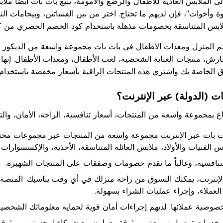
 الملابس العادية للأطفال والرضع والأمومة، يبيع بات بات أيضًا ملاب
وة وأخوات"، فإن لديهم ما تحتاج. اختر من بين الفساتين، وبيجامات الن
ملابس المتناسقة بخصومات مذهلة باستخدام كود الخصم الحصري من ك
لمنزل ومعدات الأطفال في بات بات مجموعة واسعة من الديكور ال
فارش، منتجات العناية الشخصية، لعب الأطفال، ومعدات الأطفال. إنها 
سوق الخاصة بك واشتري هذه المنتجات الراقية بأسعار مخفضة باستخدا
 (الدولة) عبر الإنترنت؟
ع بمجموعة واسعة من المنتجات، أسعار تنافسية، الراحة، الأمان، والت
 بات عبر الإنترنت مجموعة واسعة من المنتجات عبر مجموعات مختل
لفتيات والأولاد، ملابس العائلة المتناسقة، الأحذية، والإكسسوارات و
تنافسية، وغالباً ما تقدم خصومات وصفقات على المنتجات الشهيرة.
لإنترنت، يمكنك التسوق من راحة منزلك في أي وقت يناسبك. المنصة
العملاء، وإجراء عمليات الشراء بسهولة.
صوصية عملائها. لديهم إجراءات أمان قوية لحماية معلوماتك الشخصية 