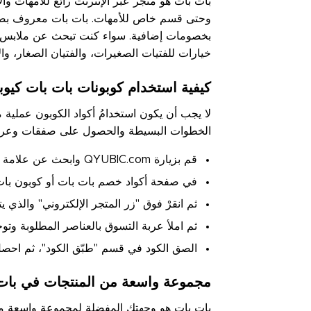
بات بات هو متجر عبر الإنترنت رائع للأمهات و
وحتى قسم خاص للأمهات. بات بات معروف بصفقاته
بخصومات إضافية. سواء كنت تبحث عن ملابس متن
خيارات للفتيات الصغيرات، والفتيان الصغار، وا
كيفية استخدام كوبونات بات بات كيو
لا يجب أن يكون استخدامُ أكواد الكوبون عملية
الخطوات البسيطة والحصول على صفقات وعروض
قم بزيارة QYUBIC.com وابحث عن علامة بات بات التجارية أو كود الكوبون بات بات.
في صفحة أكواد خصم بات بات أو كوبون بات ب
ثم انقرْ فوق "زر المتجر الإلكتروني" والذي 
ثم املأ عربة التسوق بالعناصر المطلوبة وتوج
الصق الكود في قسم "طبّق الكود"، ثم اح
مجموعة واسعة من المنتجات في بات
بات بات هو وجهتك المفضلة لمجموعة واسعة من ا