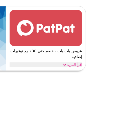
عروض بات بات - خصم حتى 30٪ مع توفيرات
إضافية
اقرأ المزيد
عروض حصرية تصل إلى 30% على بات بات . وفّر
التطبيق
بات بات
الأحكام والشروط
ينطبق على
ويب/تطبي
الفئات
على مستو
قيّمنا
اقرأ أقل