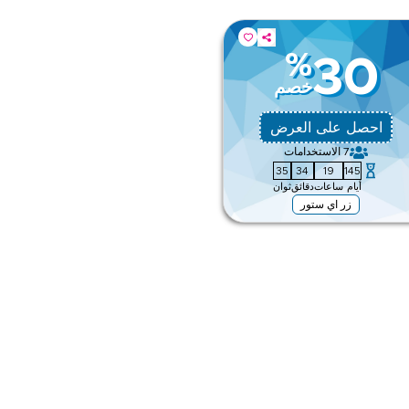
%
30
خصم
احصل على العرض
7
الاستخدامات
34
34
19
145
أيام
ساعات
دقائق
ثوان
زر اي ستور
 على أزياء الأطفال ونمط الحياة العائلي عبر الويب/
ق
ى الموقع