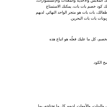
ك الملابس والأحذية والمعدات والإكسسوارات،
يك كود خصم بات بات، يمكنك الاستمتاع
ك، بات بات هو متجر الواحد النهائي. لديهم
ونات بات بات البحرين.
صم، كل ما عليك فعلُه هو اتباع هذه
خ الكود.
لبنات، والأمهات. لديهم كل ما تحتاجه، بما