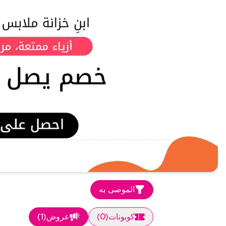
الموصى به
كوبونات
(
0
)
عروض
(
1
)