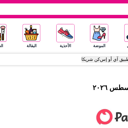
الموضة
الأحذية
البقالة
ال
بيق آي أو إس
كن شريكا
سطس
٢٠٢٦