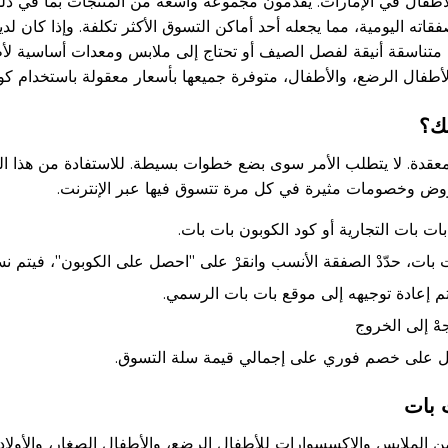
الأطفال في الإمارات. يقدمون مجموعة واسعة من المنتجات بما في ذل
 اليومية، مما يجعله أحد أماكن التسوق الأكثر تكلفة. وإذا كان لد
اسقة أنيقة لفصل الصيف أو تحتاج إلى ملابس ومعدات أساسية لأطفال
لأطفال الرضع، والأطفال، متوفرة جميعها بأسعار معقولة باستخدام كوب
بك؟
 معقدة. لا يتطلب الأمر سوى بضع خطوات بسيطة. للاستفادة من هذا الخ
 وخصومات مثيرة في كل مرة تتسوق فيها عبر الإنترنت.
ات، حدّدْ الصفقة الأنسب وانقرْ على "احصل على الكوبون"، فيتم نس
يتم إعادة توجيهه إلى موقع بات بات الرسمي.
هْ إلى الخروج
صل على خصم فوري على إجمالي قيمة سلة التسوق.
 بات
لملابس والإكسسوارات للأطفال الرضع، والأطفال الصغار، والأولاد، وا