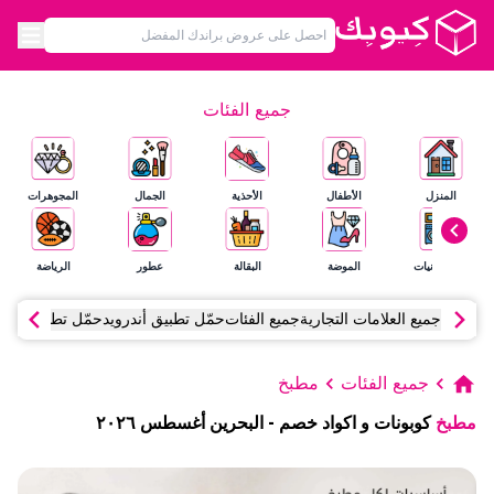
جميع الفئات
المنزل
الأطفال
الأحذية
الجمال
المجوهرات
الإلكترونيات
الموضة
البقالة
عطور
الرياضة
جميع العلامات التجارية
جميع الفئات
حمّل تطبيق أندرويد
حمّل تطبيق آي أ
جميع الفئات
مطبخ
مطبخ
كوبونات و اكواد خصم
-
البحرين
أغسطس
٢٠٢٦