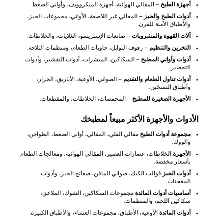
أجهزة الطبخ
– المقالي الهوائية، أجهزة الميكروويف، وأواني الضغط.
أدوات الطبخ والخبز
– المقالي غير اللاصقة، الأواني، مجموعات الخبز،
والأطباق الآمنة للفرن.
آلات القهوة والمشروبات
– صانعات الإسبريسو، الغلايات، والخلاطات.
التخزين والتنظيم
– رفوف التوابل، حاويات الطعام، ومنظمات الثلاجة.
أدوات وأواني المطبخ
– السكاكين، المبشرات، أدوات التقشير، وأدوات
التحضير.
أدوات تناول الطعام والتقديم
– الصواني، الأوعية، الأباريق، الجرار،
وأطباق التسخين.
الأجهزة الصغيرة للمطبخ
– المحمصات، الخلاطات، والمقطعات.
الأدوات والأجهزة الأكثر مبيعاً لمطبخك
مجموعة أدوات الطبخ
مقالي القلي، المقالي، أواني الضغط، الطواجن،
والووك.
الأجهزة
الخلاطات، عصارات العصير، المقالي الهوائية، ومعالجات الطعام
بأسعار مخفضة.
أدوات الخبز
قوالب الكيك، صواني المافن، صفائح الخبز، وأدوات
المعجنات.
أساسيات أدوات المائدة
مجموعات السكاكين، الشوك، الملاعق،
سكاكين اللحم، والمنظمات.
أدوات المائدة
الأوعية، الأطباق، مجموعات العشاء، والأطباق الكبيرة.