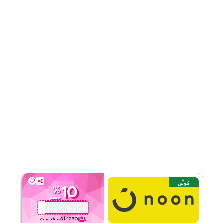
قيّمنا
اقرأ أقل
مُوثَّق
10
%
خصم
احصل على كوبون
QBC101
1230
الاستخدامات