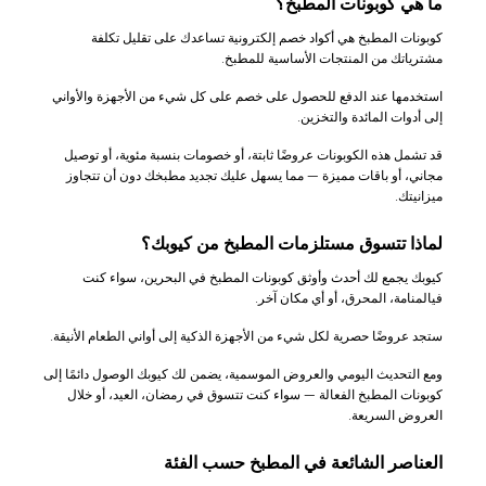
ما هي كوبونات المطبخ؟
كوبونات المطبخ هي أكواد خصم إلكترونية تساعدك على تقليل تكلفة
مشترياتك من المنتجات الأساسية للمطبخ.
استخدمها عند الدفع للحصول على خصم على كل شيء من الأجهزة والأواني
إلى أدوات المائدة والتخزين.
قد تشمل هذه الكوبونات عروضًا ثابتة، أو خصومات بنسبة مئوية، أو توصيل
مجاني، أو باقات مميزة — مما يسهل عليك تجديد مطبخك دون أن تتجاوز
ميزانيتك.
لماذا تتسوق مستلزمات المطبخ من كيوبك؟
كيوبك يجمع لك أحدث وأوثق كوبونات المطبخ في البحرين، سواء كنت
فيالمنامة، المحرق، أو أي مكان آخر.
ستجد عروضًا حصرية لكل شيء من الأجهزة الذكية إلى أواني الطعام الأنيقة.
ومع التحديث اليومي والعروض الموسمية، يضمن لك كيوبك الوصول دائمًا إلى
كوبونات المطبخ الفعالة — سواء كنت تتسوق في رمضان، العيد، أو خلال
العروض السريعة.
العناصر الشائعة في المطبخ حسب الفئة