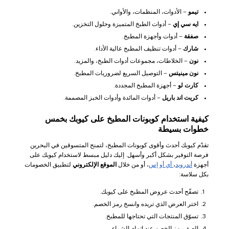
تيمو
– الأدوات، المنظمات، والأواني.
ايه سي إي
– أدوات الطبخ المتميزة وحلول التخزين.
صفقة
– أدوات وأجهزة المطبخ.
شارك
– أدوات تنظيف المطبخ عالية الأداء.
نون
– الخلاطات، مجموعات أدوات الطبخ، والمزيد.
نون مينيتس
– التوصيل السريع لضروريات المطبخ.
كارت لو
– أجهزة المطبخ المجددة.
كريت اند باريل
– أدوات المائدة وأدوات الخبز المصممة.
كيفية استخدام كوبونات المطبخ على كيوبك بخمس
خطوات بسيطة
تقدّم كيوبك أحدث وأقوى كوبونات المطبخ، لتمنح المتسوقين في البحرين
فرصة التوفير بشكل أكبر وأسهل. إليك دليل مبسط لاستخدام كيوبك على
أجهزة
أندرويد
،
أي أو إس
، أو من خلال
الموقع الإلكتروني
لتطبيق الخصومات
بكل سلاسة:
تصفّح أحدث عروض المطبخ على كيوبك.
اختر العرض الذي تريده وانسخ رمز الخصم.
تسوّق المنتجات التي تحتاجها للمطبخ.
الصق رمز الخصم عند إتمام الشراء.