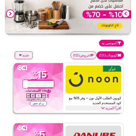
الموصى به
كوبونات
(
12
)
عروض
(
12
)
جديد
مُوثَّق
15
%
خصم
احصل على كوبون
QBC101
119
الاستخدامات
44
35
1
147
كوبون الطلب الأول نون – وفر 15% مع
أيام
ساعات
دقائق
ثوان
كود المستخدم الجديد
زر اي ستور
اقرأ المزيد
احصل على خصم 15% على طلبك الأول مع كود كوبون نون الحصري هذا.
العملاء الجدد يمكنهم الاستبدال فوراً والاستمتاع بتوفيرات كبيرة على كل
شيء اليوم.
5
%
نون
الأحكام والشروط