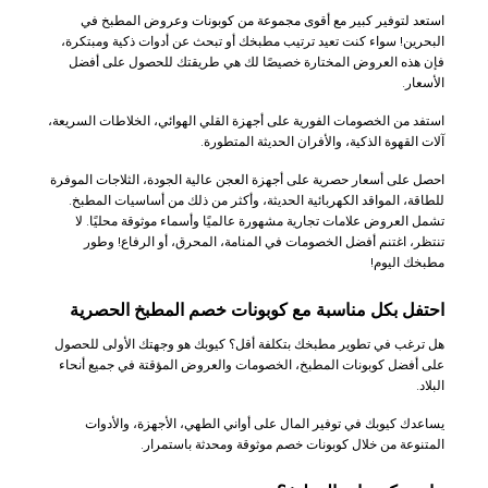
استعد لتوفير كبير مع أقوى مجموعة من كوبونات وعروض المطبخ في
البحرين! سواء كنت تعيد ترتيب مطبخك أو تبحث عن أدوات ذكية ومبتكرة،
فإن هذه العروض المختارة خصيصًا لك هي طريقتك للحصول على أفضل
الأسعار.
استفد من الخصومات الفورية على أجهزة القلي الهوائي، الخلاطات السريعة،
آلات القهوة الذكية، والأفران الحديثة المتطورة.
احصل على أسعار حصرية على أجهزة العجن عالية الجودة، الثلاجات الموفرة
للطاقة، المواقد الكهربائية الحديثة، وأكثر من ذلك من أساسيات المطبخ.
تشمل العروض علامات تجارية مشهورة عالميًا وأسماء موثوقة محليًا. لا
تنتظر، اغتنم أفضل الخصومات في المنامة، المحرق، أو الرفاع! وطور
مطبخك اليوم!
احتفل بكل مناسبة مع كوبونات خصم المطبخ الحصرية
هل ترغب في تطوير مطبخك بتكلفة أقل؟ كيوبك هو وجهتك الأولى للحصول
على أفضل كوبونات المطبخ، الخصومات والعروض المؤقتة في جميع أنحاء
البلاد.
يساعدك كيوبك في توفير المال على أواني الطهي، الأجهزة، والأدوات
المتنوعة من خلال كوبونات خصم موثوقة ومحدثة باستمرار.