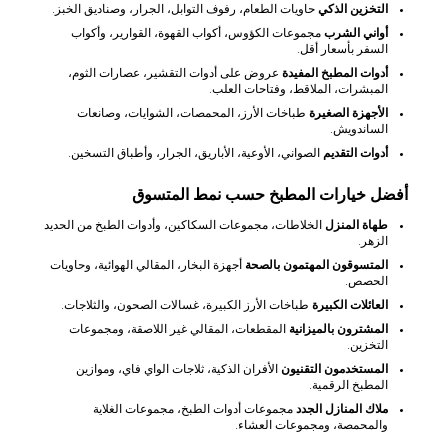
التخزين الذكي
حاويات الطعام، رفوف التوابل، الجرار، وصناديق الخبز.
أواني الشرب
مجموعات الكؤوس، أكواب القهوة، القوارير، وأكواب
السفر بأسعار أقل.
أدوات المطبخ المفيدة
عروض على أدوات التقشير، عصارات الثوم،
المبشرات، الملاقط، وفتاحات العلب.
الأجهزة الصغيرة
طباخات الأرز، المحمصات، الشوايات، وصانعات
الساندويش.
أدوات التقديم
الصواني، الأوعية، الأباريق، الجرار، وأطباق التسخين.
أفضل خيارات المطبخ حسب نمط المتسوق
طهاة المنزل
الخلاطات، مجموعات السكاكين، وأدوات الطبخ من الحديد
الزهر.
المتسوقون المهتمون بالصحة
أجهزة البخار، المقالي الهوائية، وحاويات
الحصص.
العائلات الكبيرة
طباخات الأرز الكبيرة، غسالات الصحون، والثلاجات.
المشترون بالميزانية
المقطعات، المقالي غير اللاصقة، ومجموعات
التخزين.
المستخدمون التقنيون
الأفران الذكية، ثلاجات الواي فاي، وموازين
المطبخ الرقمية.
ملاك المنازل الجدد
مجموعات أدوات الطبخ، مجموعات الغلاية
والمحمصة، ومجموعات العشاء.