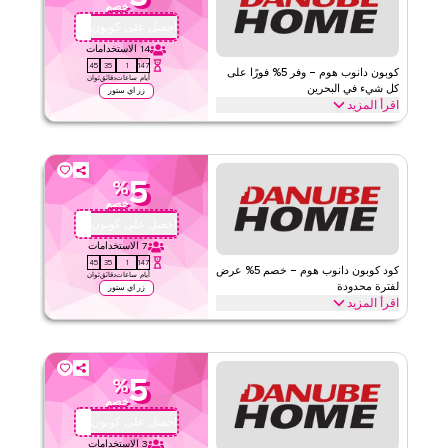
خصم
الحد الأدنى للطلب
لا شيء
احصل على كوبون
OMB674
ينطبق على
ويب/تطبيق
14
الاستخدامات
44
35
1
147
الفئات
على مستوى الموقع
كوبون دانوب هوم – وفر 5% فورًا على
أيام
ساعات
دقائق
ثوان
كل شيء في البحرين
زر اي ستور
اقرأ المزيد
٥
١
التقييم
وفر 5% فورًا مع هذا كود دانوب هوم على كل شيء. استبدل الآن للحصول
على خصومات حصرية على أبرز الأقسام مثل المنزل، الأثاث، المطبخ
اقرأ أقل
والمزيد
5
%
دانوب هوم
الأحكام والشروط
خصم
الحد الأدنى للطلب
٥
احصل على كوبون
OMB674
ينطبق على
ويب/تطبيق
7
الاستخدامات
44
35
1
147
الفئات
على مستوى الموقع
كود كوبون دانوب هوم – خصم 5% عرض
أيام
ساعات
دقائق
ثوان
لفترة محدودة
زر اي ستور
اقرأ المزيد
قيّمنا
احصل على خصم 5% على جميع الأقسام مع هذا كود برومو دانوب هوم لفترة
محدودة. استبدل الآن للحصول على توفير فوري وشحن مجاني على كل
اقرأ أقل
طلب
5
%
دانوب هوم
الأحكام والشروط
خصم
الحد الأدنى للطلب
٥
احصل على كوبون
OMB674
ينطبق على
ويب/تطبيق
3
الاستخدامات