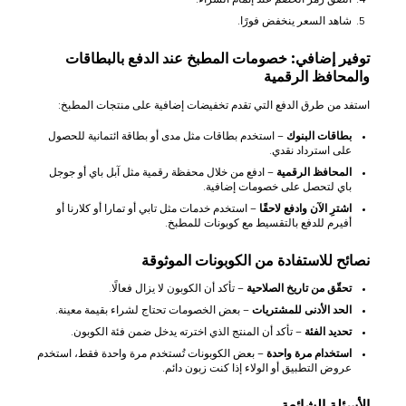
شاهد السعر ينخفض فورًا.
توفير إضافي: خصومات المطبخ عند الدفع بالبطاقات
والمحافظ الرقمية
استفد من طرق الدفع التي تقدم تخفيضات إضافية على منتجات المطبخ:
بطاقات البنوك
– استخدم بطاقات مثل مدى أو بطاقة ائتمانية للحصول
على استرداد نقدي.
المحافظ الرقمية
– ادفع من خلال محفظة رقمية مثل آبل باي أو جوجل
باي لتحصل على خصومات إضافية.
اشترِ الآن وادفع لاحقًا
– استخدم خدمات مثل تابي أو تمارا أو كلارنا أو
أفيرم للدفع بالتقسيط مع كوبونات للمطبخ.
نصائح للاستفادة من الكوبونات الموثوقة
تحقّق من تاريخ الصلاحية
– تأكد أن الكوبون لا يزال فعالًا.
الحد الأدنى للمشتريات
– بعض الخصومات تحتاج لشراء بقيمة معينة.
تحديد الفئة
– تأكد أن المنتج الذي اخترته يدخل ضمن فئة الكوبون.
استخدام مرة واحدة
– بعض الكوبونات تُستخدم مرة واحدة فقط، استخدم
عروض التطبيق أو الولاء إذا كنت زبون دائم.
الأسئلة الشائعة