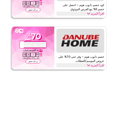
44
35
1
147
الفئات
على مستوى الموقع
كود خصم دانوب هوم – احصل على
أيام
ساعات
دقائق
ثوان
خصم 5% مع العرض الموثوق
زر اي ستور
اقرأ المزيد
قيّمنا
احصل على خصم 5% على جميع المنتجات مع هذا عرض دانوب هوم
الموثوق. طبقه عند الدفع للحصول على توفير شامل على الموقع واستمتع
اقرأ أقل
بقيمة إضافية على مشترياتك بالكامل اليوم
70
%
دانوب هوم
الأحكام والشروط
خصم
الحد الأدنى للطلب
٥
احصل على كوبون
OMB674
ينطبق على
ويب/تطبيق
6
الاستخدامات
44
35
1
147
الفئات
على مستوى الموقع
خصم دانوب هوم – وفر حتى 70% على
أيام
ساعات
دقائق
ثوان
عروض الموسم/العطلات
زر اي ستور
اقرأ المزيد
قيّمنا
وفر حتى 70% مع هذا كود كوبون دانوب هوم خلال المواسم الاحتفالية، بما
في ذلك رمضان، العيد، الجمعة السوداء، العودة إلى المدرسة والعطلات
اقرأ أقل
الأخرى. استبدل الآن
دانوب هوم
الأحكام والشروط
الحد الأدنى للطلب
٥
ينطبق على
ويب/تطبيق
الفئات
على مستوى الموقع