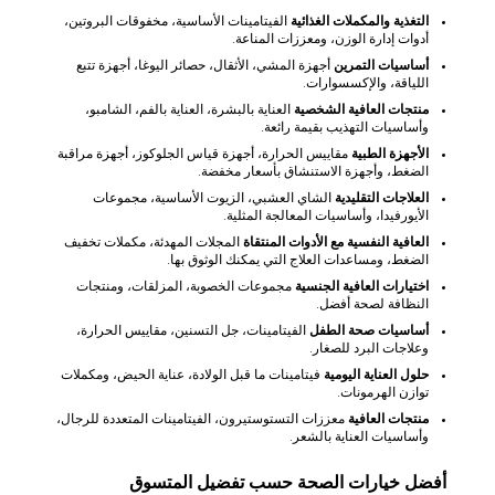
التغذية والمكملات الغذائية
الفيتامينات الأساسية، مخفوقات البروتين،
أدوات إدارة الوزن، ومعززات المناعة.
أساسيات التمرين
أجهزة المشي، الأثقال، حصائر اليوغا، أجهزة تتبع
اللياقة، والإكسسوارات.
منتجات العافية الشخصية
العناية بالبشرة، العناية بالفم، الشامبو،
وأساسيات التهذيب بقيمة رائعة.
الأجهزة الطبية
مقاييس الحرارة، أجهزة قياس الجلوكوز، أجهزة مراقبة
الضغط، وأجهزة الاستنشاق بأسعار مخفضة.
العلاجات التقليدية
الشاي العشبي، الزيوت الأساسية، مجموعات
الأيورفيدا، وأساسيات المعالجة المثلية.
العافية النفسية مع الأدوات المنتقاة
المجلات المهدئة، مكملات تخفيف
الضغط، ومساعدات العلاج التي يمكنك الوثوق بها.
اختيارات العافية الجنسية
مجموعات الخصوبة، المزلقات، ومنتجات
النظافة لصحة أفضل.
أساسيات صحة الطفل
الفيتامينات، جل التسنين، مقاييس الحرارة،
وعلاجات البرد للصغار.
حلول العناية اليومية
فيتامينات ما قبل الولادة، عناية الحيض، ومكملات
توازن الهرمونات.
منتجات العافية
معززات التستوستيرون، الفيتامينات المتعددة للرجال،
وأساسيات العناية بالشعر.
أفضل خيارات الصحة حسب تفضيل المتسوق