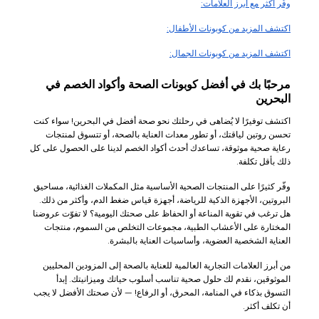
وفّر أكثر مع أبرز العلامات:
اكتشف المزيد من كوبونات الأطفال:
اكتشف المزيد من كوبونات الجمال:
مرحبًا بك في أفضل كوبونات الصحة وأكواد الخصم في
البحرين
اكتشف توفيرًا لا يُضاهى في رحلتك نحو صحة أفضل في البحرين! سواء كنت
تحسن روتين لياقتك، أو تطور معدات العناية بالصحة، أو تتسوق لمنتجات
رعاية صحية موثوقة، تساعدك أحدث أكواد الخصم لدينا على الحصول على كل
ذلك بأقل تكلفة.
وفّر كثيرًا على المنتجات الصحية الأساسية مثل المكملات الغذائية، مساحيق
البروتين، الأجهزة الذكية للرياضة، أجهزة قياس ضغط الدم، وأكثر من ذلك.
هل ترغب في تقوية المناعة أو الحفاظ على صحتك اليومية؟ لا تفوّت عروضنا
المختارة على الأعشاب الطبية، مجموعات التخلص من السموم، منتجات
العناية الشخصية العضوية، وأساسيات العناية بالبشرة.
من أبرز العلامات التجارية العالمية للعناية بالصحة إلى المزودين المحليين
الموثوقين، نقدم لك حلول صحية تناسب أسلوب حياتك وميزانيتك. إبدأ
التسوق بذكاء في المنامة، المحرق، أو الرفاع! — لأن صحتك الأفضل لا يجب
أن تكلف أكثر.