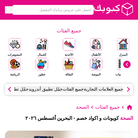
جميع الفئات
المنزل
الأطفال
الأحذية
الجمال
المجوهرات
الإلكترونيات
الموضة
البقالة
عطور
الرياضة
جميع العلامات التجارية
جميع الفئات
حمّل تطبيق أندرويد
حمّل تطبيق آي أ
جميع الفئات
الصحة
الصحة
كوبونات و اكواد خصم
-
البحرين
أغسطس
٢٠٢٦