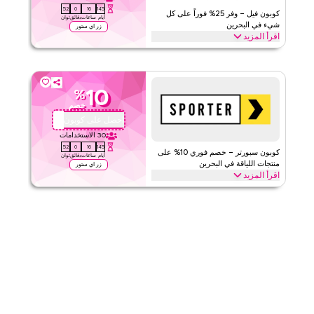
51
0
16
145
الفئات
على مستوى الموقع
كوبون فيل – وفر 25% فوراً على كل
أيام
ساعات
دقائق
ثوان
شيء في البحرين
زر اي ستور
اقرأ المزيد
قيّمنا
وفر 25% فوراً باستخدام كود فيل هذا على كل شيء. استرد الآن للحصول
على خصومات حصرية عبر أفضل الفئات مثل الكولاجين برو، والفيتامينات
اقرأ أقل
المتعددة، ودعم تساقط الشعر والمزيد.
10
%
فييل
الأحكام والشروط
خصم
الحد الأدنى للطلب
لا شيء
احصل على كوبون
QBC4
ينطبق على
ويب
30
الاستخدامات
51
0
16
145
الفئات
على مستوى الموقع
كوبون سبورتر – خصم فوري 10% على
أيام
ساعات
دقائق
ثوان
منتجات اللياقة في البحرين
زر اي ستور
اقرأ المزيد
قيّمنا
وفّر 10% فورًا مع كود سبورتر هذا على مستلزمات اللياقة الأساسية. استرد
الآن للحصول على خصومات حصرية على مساحيق البروتين والمكملات
اقرأ أقل
الغذائية والفيتامينات ومنتجات العافية والمزيد.
سبورتر
الأحكام والشروط
الحد الأدنى للطلب
٣٦
ينطبق على
ويب/تطبيق
الفئات
على مستوى الموقع