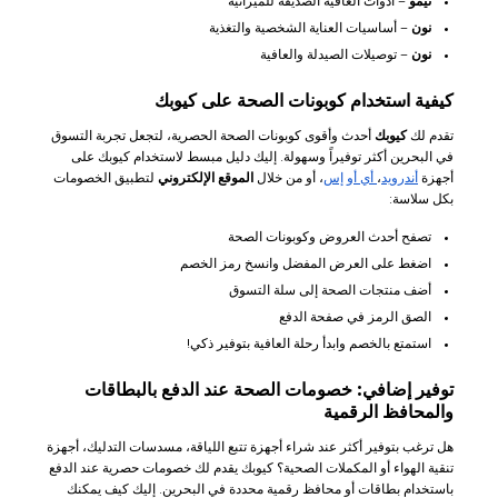
تيمو
– أدوات العافية الصديقة للميزانية
نون
– أساسيات العناية الشخصية والتغذية
نون
– توصيلات الصيدلة والعافية
كيفية استخدام كوبونات الصحة على كيوبك
تقدم لك
كيوبك
أحدث وأقوى كوبونات الصحة الحصرية، لتجعل تجربة التسوق
في البحرين أكثر توفيراً وسهولة. إليك دليل مبسط لاستخدام كيوبك على
أجهزة
أندرويد
،
أي أو إس
، أو من خلال
الموقع الإلكتروني
لتطبيق الخصومات
بكل سلاسة:
تصفح أحدث العروض وكوبونات الصحة
اضغط على العرض المفضل وانسخ رمز الخصم
أضف منتجات الصحة إلى سلة التسوق
الصق الرمز في صفحة الدفع
استمتع بالخصم وابدأ رحلة العافية بتوفير ذكي!
توفير إضافي: خصومات الصحة عند الدفع بالبطاقات
والمحافظ الرقمية
هل ترغب بتوفير أكثر عند شراء أجهزة تتبع اللياقة، مسدسات التدليك، أجهزة
تنقية الهواء أو المكملات الصحية؟ كيوبك يقدم لك خصومات حصرية عند الدفع
باستخدام بطاقات أو محافظ رقمية محددة في البحرين. إليك كيف يمكنك