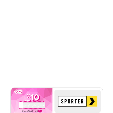
٥
١
التقييم
اقرأ أقل
10
%
خصم
احصل على كوبون
QBC4
22
الاستخدامات