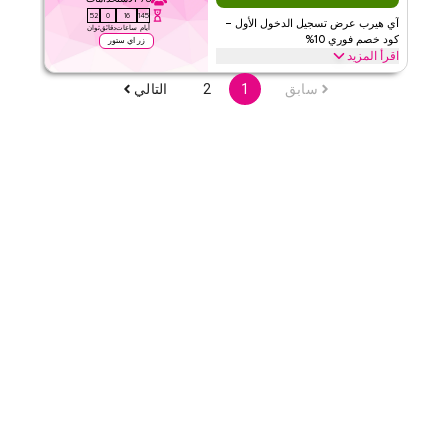
الحد الأدنى للطلب
لا شيء
51
0
16
145
آي هيرب عرض تسجيل الدخول الأول –
ينطبق على
ويب/تطبيق
أيام
ساعات
دقائق
ثوان
كود خصم فوري 10%
زر اي ستور
الفئات
على مستوى الموقع
اقرأ المزيد
جديد على آي هيرب؟ سجل دخولك لأول مرة وطبق كوبون آي هيرب هذا
سابق
1
2
التالي
قيّمنا
لتحصل على 10% خصم فوراً. استمتع بتوفيرات حصرية على جميع العناصر
في عربة التسوق الخاصة بك اليوم.
اقرأ أقل
اي هيرب
الأحكام والشروط
الحد الأدنى للطلب
لا شيء
ينطبق على
ويب/تطبيق
الفئات
على مستوى الموقع
قيّمنا
اقرأ أقل