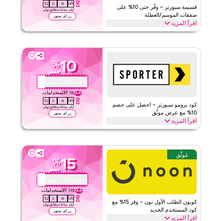
51
0
16
145
قسيمة سبورتر – وفّر حتى 10% على
أيام
ساعات
دقائق
ثوان
صفقات الموسم/العطلة
زر اي ستور
اقرأ المزيد
احصل على توفير يصل إلى 70% على مكملات سبورتر وإكسسوارات
اللياقة ومستلزمات العافية الأساسية خلال المواسم الاحتفالية، بما في ذلك
رمضان والعيد والجمعة البيضاء والعطلات الصيفية والمواسم الأخرى.
10
%
سبورتر
الأحكام والشروط
خصم
الحد الأدنى للطلب
٣٦
احصل على كوبون
QBC4
ينطبق على
ويب/تطبيق
19
الاستخدامات
51
0
16
145
الفئات
على مستوى الموقع
كود برومو سبورتر – احصل على خصم
أيام
ساعات
دقائق
ثوان
10% مع عرض موثّق
زر اي ستور
اقرأ المزيد
قيّمنا
استخدم كود البرومو الموثّق من سبورتر هذا للحصول على خصم 10% على
منتجات اللياقة والعافية المختارة. طبّق الكود عند إتمام الشراء ووفّر على
اقرأ أقل
مكملات البروتين والفيتامينات وإكسسوارات الجيم والملابس الرياضية.
مُوثَّق
15
%
سبورتر
الأحكام والشروط
خصم
الحد الأدنى للطلب
٣٦
احصل على كوبون
QBC101
ينطبق على
ويب/تطبيق
119
الاستخدامات
51
0
16
145
الفئات
على مستوى الموقع
كوبون الطلب الأول نون – وفر 15% مع
أيام
ساعات
دقائق
ثوان
كود المستخدم الجديد
زر اي ستور
اقرأ المزيد