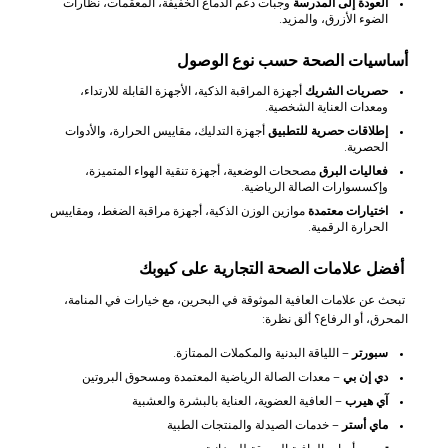
العودة إلى المدرسة
وجبات دعم الدماغ الخفيفة، المعقمات، نظارات
الضوء الأزرق، والمزيد.
أساسيات الصحة حسب نوع الوصول
حصريات الشريك
أجهزة المراقبة الذكية، الأجهزة القابلة للارتداء،
ومعدات العناية الشخصية.
إطلاقات حصرية للتطبيق
أجهزة التدليك، مقاييس الحرارة، والأدوات
الحصرية.
فعاليات البرق
مصححات الوضعية، أجهزة تنقية الهواء المتميزة،
وإكسسوارات الصالة الرياضية.
اختيارات معتمدة
موازين الوزن الذكية، أجهزة مراقبة الضغط، ومقاييس
الحرارة الرقمية.
أفضل علامات الصحة التجارية على كيوبك
تبحث عن علامات العافية الموثوقة في البحرين، مع خيارات في
المنامة،
المحرق، أو الرفاع
؟ ألق نظرة:
سبورتر
– اللياقة البدنية والمكملات الممتازة.
دي إن بي
– معدات الصالة الرياضية المعتمدة ومسحوق البروتين
آي هيرب
– العافية العضوية، العناية بالبشرة والعشبية
ماي أستر
– خدمات الصيدلة والمنتجات الطبية