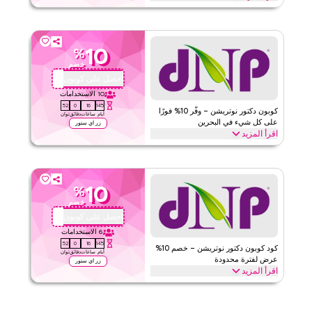
قيّمنا
احصل على خصم 15% على طلبك الأول مع كود كوبون نون الحصري هذا.
العملاء الجدد يمكنهم الاستبدال فوراً والاستمتاع بتوفيرات كبيرة على كل
اقرأ أقل
شيء اليوم.
10
%
نون
الأحكام والشروط
خصم
الحد الأدنى للطلب
لا شيء
احصل على كوبون
QYUBIC
ينطبق على
ويب/تطبيق
10
الاستخدامات
51
0
16
145
الفئات
على مستوى الموقع
كوبون دكتور نوتريشن – وفّر 10% فورًا
أيام
ساعات
دقائق
ثوان
على كل شيء في البحرين
زر اي ستور
اقرأ المزيد
٥
١
التقييم
وفّر 10% فورًا مع كود دكتور نوتريشن هذا على كل شيء. استرد الآن
للحصول على خصومات حصرية عبر الفئات الأعلى مثل التغذية الرياضية،
اقرأ أقل
الفيتامينات، إدارة الوزن، الأطعمة الصحية والمزيد.
10
%
دكتور نيوترشن
الأحكام والشروط
خصم
الحد الأدنى للطلب
لا شيء
احصل على كوبون
QYUBIC
ينطبق على
ويب/تطبيق
6
الاستخدامات
51
0
16
145
الفئات
على مستوى الموقع
كود كوبون دكتور نوتريشن – خصم 10%
أيام
ساعات
دقائق
ثوان
عرض لفترة محدودة
زر اي ستور
اقرأ المزيد
قيّمنا
احصل على خصم 10% عبر جميع الفئات مع كود البرومو هذا من دكتور
نوتريشن لفترة محدودة. استرد الآن لتوفير فوري وشحن مجاني على كل
اقرأ أقل
طلب.