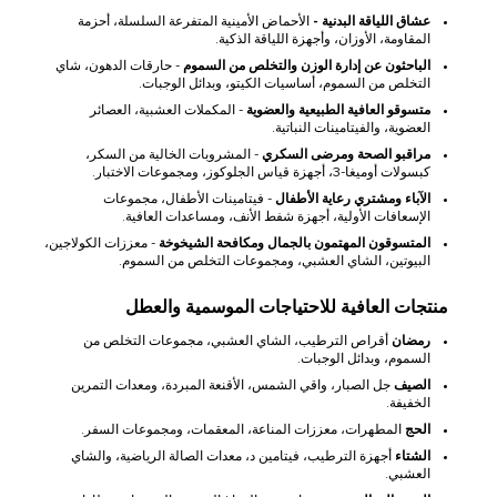
عشاق اللياقة البدنية -
الأحماض الأمينية المتفرعة السلسلة، أحزمة
المقاومة، الأوزان، وأجهزة اللياقة الذكية.
الباحثون عن إدارة الوزن والتخلص من السموم
- حارقات الدهون، شاي
التخلص من السموم، أساسيات الكيتو، وبدائل الوجبات.
متسوقو العافية الطبيعية والعضوية
- المكملات العشبية، العصائر
العضوية، والفيتامينات النباتية.
مراقبو الصحة ومرضى السكري
- المشروبات الخالية من السكر،
كبسولات أوميغا-3، أجهزة قياس الجلوكوز، ومجموعات الاختبار.
الآباء ومشتري رعاية الأطفال
- فيتامينات الأطفال، مجموعات
الإسعافات الأولية، أجهزة شفط الأنف، ومساعدات العافية.
المتسوقون المهتمون بالجمال ومكافحة الشيخوخة
- معززات الكولاجين،
البيوتين، الشاي العشبي، ومجموعات التخلص من السموم.
منتجات العافية للاحتياجات الموسمية والعطل
رمضان
أقراص الترطيب، الشاي العشبي، مجموعات التخلص من
السموم، وبدائل الوجبات.
الصيف
جل الصبار، واقي الشمس، الأقنعة المبردة، ومعدات التمرين
الخفيفة.
الحج
المطهرات، معززات المناعة، المعقمات، ومجموعات السفر.
الشتاء
أجهزة الترطيب، فيتامين د، معدات الصالة الرياضية، والشاي
العشبي.