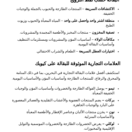
البقالة حسب نمط الترويج
الاكتشافات السريعة
– المنتجات الطازجة والحبوب بالجملة والوجبات
الخفيفة.
منطقة اشتر واحد واحصل على واحد
– المياه المعبأة والحبوب وزيوت
الطبخ.
تصفية المخزون
– منتجات المخبز والأطعمة المجمدة والمشروبات.
مكافآت الولاء
– أساسيات المؤن والمشروبات ومستلزمات التنظيف
وأساسيات البقالة اليومية.
اختيارات العطل السريعة
– الطعام والشراب الاحتفالي.
العلامات التجارية الموثوقة للبقالة على كيوبك
استكشف أفضل علامات البقالة التجارية في البحرين، بما في ذلك المنامة
والمحرق والرفاع، للمنتجات الطازجة وأساسيات المؤن والأساسيات اليومية.
تيمو –
يوصل الفواكه الطازجة والخضروات وأساسيات المؤن والوجبات
الخفيفة المعبأة.
بركات –
يضم المنتجات العضوية والأعشاب التقليدية والعصائر المعصورة
على البارد والوجبات الجاهزة.
نون –
يخزن منتجات الألبان وعناصر الإفطار والأطعمة المعبأة
والأساسيات المنزلية.
لوكلي –
يعرض الخضروات الطازجة والخضروات الموسمية والتوابل
الإقليمية والمخبوزات.