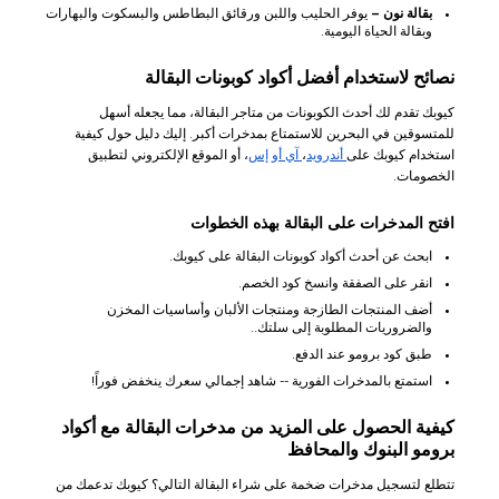
بقالة نون –
يوفر الحليب واللبن ورقائق البطاطس والبسكوت والبهارات
وبقالة الحياة اليومية.
نصائح لاستخدام أفضل أكواد كوبونات البقالة
كيوبك تقدم لك أحدث الكوبونات من متاجر البقالة، مما يجعله أسهل
للمتسوقين في البحرين للاستمتاع بمدخرات أكبر. إليك دليل حول كيفية
استخدام كيوبك على
أندرويد
،
آي أو إس
، أو الموقع الإلكتروني لتطبيق
الخصومات.
افتح المدخرات على البقالة بهذه الخطوات
ابحث عن أحدث أكواد كوبونات البقالة على كيوبك.
انقر على الصفقة وانسخ كود الخصم.
أضف المنتجات الطازجة ومنتجات الألبان وأساسيات المخزن
والضروريات المطلوبة إلى سلتك..
طبق كود برومو عند الدفع.
استمتع بالمدخرات الفورية -- شاهد إجمالي سعرك ينخفض فوراً!
كيفية الحصول على المزيد من مدخرات البقالة مع أكواد
برومو البنوك والمحافظ
تتطلع لتسجيل مدخرات ضخمة على شراء البقالة التالي؟ كيوبك تدعمك من