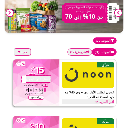
الموصى به
كوبونات
(
8
)
عروض
(
12
)
جديد
مُوثَّق
15
%
خصم
احصل على كوبون
QBC101
119
الاستخدامات
25
16
13
143
كوبون الطلب الأول نون – وفر 15% مع
أيام
ساعات
دقائق
ثوان
كود المستخدم الجديد
زر اي ستور
اقرأ المزيد
احصل على خصم 15% على طلبك الأول مع كود كوبون نون الحصري هذا.
العملاء الجدد يمكنهم الاستبدال فوراً والاستمتاع بتوفيرات كبيرة على كل
شيء اليوم.
مُوثَّق
10
%
نون
الأحكام والشروط