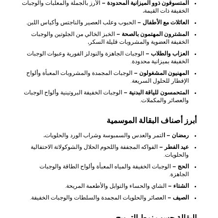
المتسوقون ذوو الميزانية المحدودة –
الأرز بالجملة والمعلبات والوجبات
الخفيفة ذات القيمة
.
العائلات مع الأطفال –
الحبوب وعلب العصير والناجتس وأكياس اللبن.
المشترون المهتمون بالصحة –
الخبز الخالي من الجلوتين والوجبات
الخفيفة العضوية والمشروبات قليلة السكر
.
العزاب والطلاب –
الوجبات الجاهزة والنودلز الفورية وعبوات الوجبات
الخفيفة بميزانية محدودة.
المهنيون المشغولون –
الوجبات المجمدة والمشروبات المعبأة وألواح
الإفطار للحلول السريعة.
المتحمسون للياقة البدنية –
الوجبات الخفيفة البروتينية وألواح الوجبات
والعصائر والمكملات.
أبرز أصناف البقالة الموسمية
رمضان – ا
لتمر والعدس والسمبوسة وشراب الورد والحلويات
.
عيد الفطر –
الفواكه المجففة واللحوم الحلال والشوكولاتة الاحتفالية
والحلويات.
الحج –
الوجبات الخفيفة والمياه المعبأة وألواح الطاقة والوجبات
الجاهزة.
الشتاء –
الشاي والحساء والتوابل والأطعمة المريحة.
الصيف –
العصائر والحلويات المجمدة والسلطات والوجبات الخفيفة.