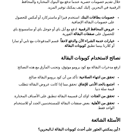
خلال تقديم خصومات حصرية عندما تدفع مع البنوك المختارة والمحافظ
الرقمية في البحرين. إليك كيف يمكنك توفير المزيد.
خصومات بطاقات البنك
: استخدم فيزا أو ماستركارد أو أمكس للحصول
على خصومات البقالة الإضافية.
عروض المحافظ الرقمية
: ادفع مع أبل باي أو جوجل باي أو سامسونج باي
للحصول على
صفقات البقالة
الفورية.
خيارات خدمة الشراء الآن والدفع لاحقاً
: قسم المدفوعات مع تابي أو تمارا
أو كلارنا بينما تطبق
كوبونات البقالة
.
نصائح لاستخدام كوبونات البقالة
ارفع مدخرات البقالة مع كود برومو موثوق، وتجنب المآزق مع هذه النصائح:
تحقق من انتهاء الصلاحية:
تأكد من أن كود برومو البقالة صالح.
اجتمع بالحد الأدنى للإنفاق
: تحقق مما إذا كانت عروض البقالة تتطلب
قيمة سلة دنيا.
تحقق من الفئات
: اؤكد أن قسيمة البقالة تنطبق على الأصناف المختارة.
تحقق من الأهلية
: بعض صفقات البقالة للمستخدمين الجدد أو للاستخدام
الواحد فقط.
الأسئلة الشائعة
1.أين يمكنني العثور على أحدث كوبونات البقالة لـالبحرين؟