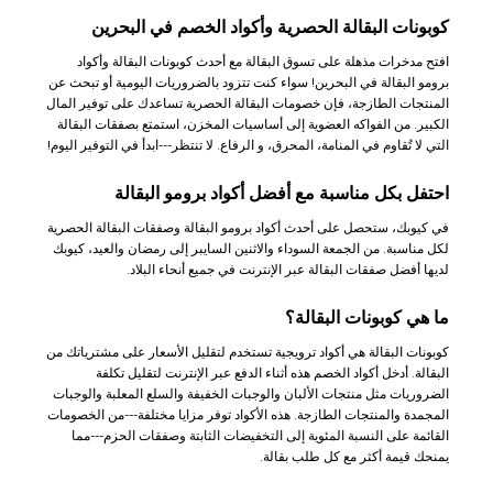
كوبونات البقالة الحصرية وأكواد الخصم في البحرين
افتح مدخرات مذهلة على تسوق البقالة مع أحدث كوبونات البقالة وأكواد
برومو البقالة في البحرين! سواء كنت تتزود بالضروريات اليومية أو تبحث عن
المنتجات الطازجة، فإن خصومات البقالة الحصرية تساعدك على توفير المال
الكبير. من الفواكه العضوية إلى أساسيات المخزن، استمتع بصفقات البقالة
التي لا تُقاوم في المنامة، المحرق، و الرفاع. لا تنتظر---ابدأ في التوفير اليوم!
احتفل بكل مناسبة مع أفضل أكواد برومو البقالة
في كيوبك، ستحصل على أحدث أكواد برومو البقالة وصفقات البقالة الحصرية
لكل مناسبة. من الجمعة السوداء والاثنين السايبر إلى رمضان والعيد، كيوبك
لديها أفضل صفقات البقالة عبر الإنترنت في جميع أنحاء البلاد.
ما هي كوبونات البقالة؟
كوبونات البقالة هي أكواد ترويجية تستخدم لتقليل الأسعار على مشترياتك من
البقالة. أدخل أكواد الخصم هذه أثناء الدفع عبر الإنترنت لتقليل تكلفة
الضروريات مثل منتجات الألبان والوجبات الخفيفة والسلع المعلبة والوجبات
المجمدة والمنتجات الطازجة. هذه الأكواد توفر مزايا مختلفة---من الخصومات
القائمة على النسبة المئوية إلى التخفيضات الثابتة وصفقات الحزم---مما
يمنحك قيمة أكثر مع كل طلب بقالة.