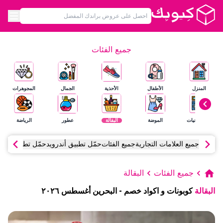
جميع الفئات
المنزل
الأطفال
الأحذية
الجمال
المجوهرات
الإلكترونيات
الموضة
البقالة
عطور
الرياضة
جميع العلامات التجارية
جميع الفئات
حمّل تطبيق أندرويد
حمّل تطبيق آي أ
جميع الفئات
البقالة
البقالة
كوبونات و اكواد خصم
-
البحرين
أغسطس
٢٠٢٦