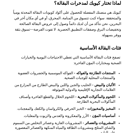
لماذا تختار كيوبك لمدخرات البقالة؟
كيوبك هي منصتك المفضلة للحصول على أكواد كوبونات البقالة المحدثة يومياً
والمتحققة. سواء كنت تتسوق من المنامة، المحرق، أو في أي مكان آخر في
البحرين، نحن نتأكد من أن لديك دائماً وصول إلى عروض البقالة الصالحة
وتخفيضات البرق وصفقات التطبيق الحصرية. لا تفوت الفرصة---تسوق بثقة
ووفر بسهولة.
فئات البقالة الأساسية
تصفح فئات البقالة الأساسية التي تغطي الاحتياجات اليومية والخيارات
الصحية ومختارات المؤن الفاخرة:
المنتجات الطازجة والفواكه -
الفواكه الموسمية والخضروات العضوية
والمنتجات المحلية للوجبات الصحية.
الألبان والبيض -
الحليب والجبن واللبن والبيض الطازج من المزارع من
العلامات التجارية الإقليمية والدولية الموثوقة.
اللحوم والمأكولات البحرية -
اللحوم الحلال والقطع الفاخرة وأصناف
المأكولات البحرية الطازجة.
المخبز والمخبوزات -
الخبز الحرفي والكرواسان والكعك والمعجنات.
أساسيات المؤن -
الأرز والمعكرونة والعدس والزيوت والمعلبات.
المشروبات والعصائر -
المشروبات الغازية وعصائر التخلص من السموم
والشاي المثلج ومشروبات الطاقة والمياه المنكهة والعصائر المعصورة
على البارد.