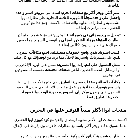
ايوا
وصفقات
احتفالية تساعدك على التوفير حتى
60٪ على النظارات
الفاخرة
.
اشترِ أكثر، ووفر أكثر مع صفقات الحزم:
استفد من
عروض اشتر واحدة
واحصل على واحدة مجاناً
الشهيرة للعلامة التجارية على نظارات ايوا
الشمسية والنظارات الطبية والعدسات اللاصقة. اجمع هذا مع كوبون
للحصول على توفيرات إضافية.
توصيل سريع ومجاني في جميع أنحاء البحرين:
تسوق بثقة مع العلم أن
الطلبات المؤهلة مؤهلة للشحن المجاني
والتوصيل السريع، مما يضمن
حصولك على نظاراتك دون تكاليف إضافية.
اكسب استرداد نقدي وافتح خصومات مستقبلية:
اجمع
مكافآت استرداد
نقدي
على مشترياتك واستردها لاحقاً، مما يزيد من
توفيراتك
مع كل طلب.
سجل للحصول على امتيازات ايوا الحصرية:
سجل عبر البريد الإلكتروني
أو الرسائل النصية القصيرة لتلقي
صفقات مخصصة
مصممة للمتسوقين
في البحرين.
مكافآت الإحالة وصفقات حصرية للتطبيق:
قم بدعوة الأصدقاء إلى ايوا
واستمتع
بتوفيرات إضافية
من خلال مكافآت الإحالة. قم بتنزيل التطبيق
للحصول على
وصول مبكر إلى العروض محدودة الوقت والخصومات
الحصرية للتطبيق فقط
.
منتجات ايوا الأكثر مبيعاً للتوفير عليها في البحرين
اكتشف منتجات ايوا الأكثر شعبية لرمضان والعيد مع
كود كوبون ايوا
الحصري
لدينا. تسوق بذكاء ووفر أكثر واستمتع بنظارات فاخرة دون إفراط في الإنفاق.
نظارات شمسية أفياتور كلاسيكية --
أسلوب خالد مع توفيرات كبيرة: