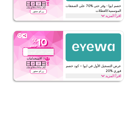
53
21
17
145
الفئات
على مستوى الموقع
خصم ايوا - وفر حتى %70 على الصفقات
أيام
ساعات
دقائق
ثوان
الموسمية/العطلات
زر اي ستور
اقرأ المزيد
قيّمنا
وفر حتى %70 مع هذا كود كوبون ايوا خلال المواسم الاحتفالية، بما في ذلك
رمضان، العيد، الجمعة السوداء، العودة إلى المدرسة وغيرها من العطلات.
اقرأ أقل
استخدمه الآن.
10
%
ايوا
الأحكام والشروط
خصم
الحد الأدنى للطلب
لا شيء
احصل على كوبون
AA72
ينطبق على
ويب/تطبيق
7
الاستخدامات
53
21
17
145
الفئات
على مستوى الموقع
عرض التسجيل الأول في ايوا – كود خصم
أيام
ساعات
دقائق
ثوان
فوري %20
زر اي ستور
اقرأ المزيد
قيّمنا
هل أنت جديد في ايوا؟ سجّل دخولك لأول مرة وطبّق هذا كوبون ايوا للحصول
على خصم %20 فورًا. استمتع بتوفير حصري على جميع المنتجات في سلة
اقرأ أقل
مشترياتك اليوم.
ايوا
الأحكام والشروط
الحد الأدنى للطلب
لا شيء
ينطبق على
ويب/تطبيق
الفئات
على مستوى الموقع