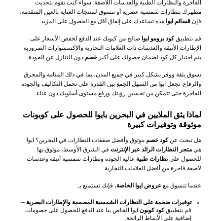
الفاخرة والنظارات الطبية والعدسات اللاصقة. سواء كنت تقوم بتحديث
مظهرك بنظارات شمسية عصرية أو تتسوق لمنتجات العناية بالعين المتقدمة،
فإن
قسائم ايوا
هذه تساعدك على إنفاق أقل مع الحصول على المزيد.
قم بتطبيق
كود برومو ايوا
صالح من كيوبك عند الدفع لخفض الأسعار على
الإطارات الأنيقة والعدسات ذات العلامات التجارية والإكسسوارات الضرورية.
يتم اختبار كل كود لضمان حصولك على أكبر
خصم
دون التنازل عن الجودة.
تسوق بثقة ووفر بشكل كبير في جميع المدن، بما في ذلك المنامة والمحرق
والرفاع. تجعل ايوا من السهل الجمع بين القدرة على تحمل التكاليف والجودة
الفاخرة حتى تتمكن من تحسين رؤيتك ورفع مستوى أسلوبك دون عناء.
لماذا يثق الملايين في البحرين بايوا للحصول على كوبونات
موثوقة وتوفيرات كبيرة
هل تبحث عن
كود خصم
موثوق وأفضل صفقات النظارات في البحرين؟ ايوا
هي
متجر النظارات الرائد عبر الإنترنت
في الشرق الأوسط، موثوق بها
للحصول على
نظارات طبية
عالية الجودة ونظارات شمسية أنيقة وعدسات
لاصقة فاخرة من أفضل العلامات التجارية.
عندما تتسوق مع
عروض ايوا الخاصة
، فإنك تستمتع بـ:
توفيرات ضخمة على النظارات الشمسية المصممة والإطارات البصرية
--
قم بتطبيق
كود كوبون
ايوا الخاص بنا عند الدفع للحصول على خصومات
إضافية على الأنماط الرائجة.