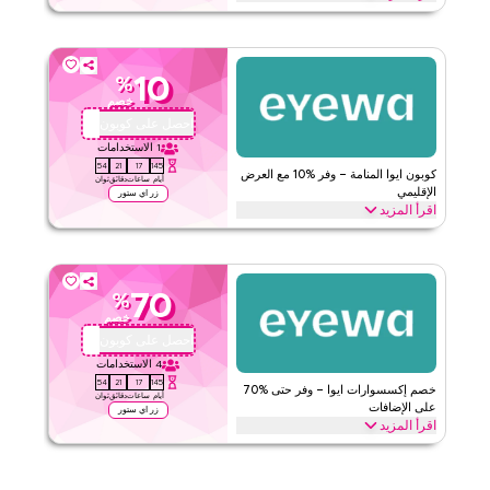
قيّمنا
احصل على خصم %20 على طلبك الأول مع هذا كود كوبون حصري من ايوا.
يمكن للعملاء الجدد الاستفادة فورًا والاستمتاع بتوفير كبير على كل شيء
اقرأ أقل
اليوم.
10
%
ايوا
الأحكام والشروط
خصم
الحد الأدنى للطلب
لا شيء
احصل على كوبون
AA72
ينطبق على
ويب/تطبيق
1
الاستخدامات
53
21
17
145
الفئات
على مستوى الموقع
كوبون ايوا المنامة – وفر %10 مع العرض
أيام
ساعات
دقائق
ثوان
الإقليمي
زر اي ستور
اقرأ المزيد
قيّمنا
وفر %10 على طلبك من ايوا مع هذا كود برومو إقليمي. قم بالتطبيق عند
الدفع للحصول على توفيرات فورية على كل ما تحتاجه اليوم قبل انتهاء
اقرأ أقل
العرض.
70
%
ايوا
الأحكام والشروط
خصم
الحد الأدنى للطلب
لا شيء
احصل على كوبون
AA72
ينطبق على
ويب/تطبيق
4
الاستخدامات
53
21
17
145
الفئات
على مستوى الموقع
خصم إكسسوارات ايوا – وفر حتى %70
أيام
ساعات
دقائق
ثوان
على الإضافات
زر اي ستور
اقرأ المزيد
قيّمنا
وفر حتى %70 مع هذا خصم ايوا الموثوق على جميع الإكسسوارات من علب
النظارات، أربطة النظارات، وأربطة النظارات الشمسية إلى أربطة ساني
اقرأ أقل
والمزيد. اغتنم هذه الصفقة الآن.