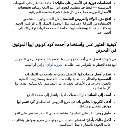
انخفاضات فورية في الأسعار على طلبك:
لا حاجة للانتظار حتى المبيعات
الموسمية --- فقط قم بتطبيق
كوبون
ايوا عند الدفع وشاهد
تخفيضات
الأسعار
الفورية، مما يجعل كل عملية شراء مناسبة للميزانية.
افتح مزايا الولاء والعروض الخاصة:
يمكن للمتسوقين المنتظمين
الاستفادة من المزايا الإضافية، مثل الوصول المبكر إلى الوافدين الجدد
ومكافآت الإحالة
وصفقات
ايوا الخاصة المصممة لزيادة توفيراتك إلى
أقصى حد.
كيفية العثور على واستخدام أحدث كود كوبون ايوا الموثوق
في البحرين
في كيوبك، احصل على أحدث عروض ايوا الحصرية للمتسوقين في البحرين.
اتبع هذه الخطوات للتوفير على طلبات
أندرويد
أو
آي أو إس
أو الويب:
تصفح أفضل منتجات ايوا:
اكتشف مجموعة واسعة من
النظارات
الشمسية
والنظارات الطبية والعدسات اللاصقة ومستلزمات العناية
بالعين الأخرى. من الأنماط العصرية إلى التصاميم الكلاسيكية، تقدم ايوا
كل ما تحتاجه.
أضف إلى السلة:
اختر المفضلات لديك وانتقل إلى صفحة الدفع.
أدخل الكوبون الخاص بك:
في مربع البرومو، قم بتطبيق
كود خصم ايوا
موثوق
لتفعيل توفيراتك.
طبق ووفر:
انقر على "تطبيق" وشاهد إجمالي السعر ينخفض على الفور.
أكمل طلبك بأمان:
استمتع بدفع سلس مع توصيل سريع وموثوق ونظارات
عالية الجودة بأسعار لا تقبل المنافسة.