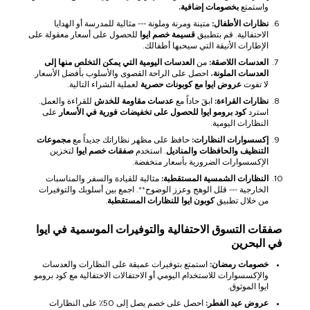
واستمتع
بخصومات إضافية.
نظارات الأطفال:
متينة ومرنة وملونة --- مثالية للمدرسة أو الهدايا
الاحتفالية. قم بتطبيق
قسيمة خصم ايوا
للحصول على أسعار معقولة على
الإطارات الأنيقة التي سيحبها أطفالك.
العدسات اللاصقة:
من
العدسات اليومية التي يمكن التخلص منها إلى
العدسات الملونة
، احصل على الراحة القصوى والأسلوب بأفضل الأسعار.
لا تفوت
عروض ايوا مع كوبونات حصرية
لعملية الشراء التالية.
نظارات القراءة:
ابقَ حاداً مع
عدسات مقاومة للخدش
للقراءة والعمل.
استرد
كود برومو ايوا
للحصول على تخفيضات فورية في الأسعار
على
النظارات اليومية.
إكسسوارات النظارات:
حافظ على مظهر نظاراتك جديداً مع
مجموعات
التنظيف والحافظات والمناديل
. استخدم
صفقات خصم ايوا
لتخزين
الإكسسوارات الضرورية بأسعار منخفضة.
النظارات الشمسية المستقطبة:
مثالية للقيادة والسفر والمناسبات
الخارجية --- قلل الوهج وعزز الوضوح**. اجمع بين أسلوبك والتوفيرات
من خلال تطبيق
كوبون ايوا للنظارات المستقطبة
.
صفقات التسوق الاحتفالية والتوفيرات الموسمية في ايوا
في البحرين
خصومات رمضان:
استمتع بتوفيرات عميقة على النظارات والعدسات
والإكسسوارات للاستخدام اليومي أو الاحتفالات الاحتفالية مع كود برومو
ايوا الموثوق.
عروض عيد الفطر:
احصل على خصم يصل إلى 50٪ على النظارات