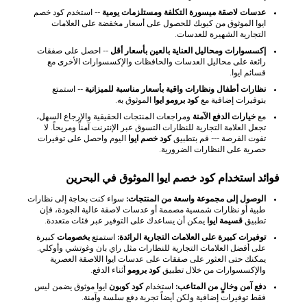
عدسات لاصقة ميسورة التكلفة ومستلزمات يومية
-- استخدم كود خصم
ايوا الموثوق من كيوبك للحصول على أسعار مخفضة على العلامات
التجارية الشهيرة للعدسات.
إكسسوارات ومحاليل العناية بالعين بأسعار أقل
-- احصل على صفقات
رائعة على محاليل العدسات والحافظات والإكسسوارات الأخرى مع
قسائم ايوا.
نظارات أطفال ونظارات واقية بأسعار مناسبة للميزانية
-- استمتع
بتوفيرات إضافية مع
كود برومو ايوا
الموثوق به.
مع
خيارات الدفع الآمنة
ومراجعات المنتجات الحقيقية والإرجاع السهل،
تجعل العلامة التجارية للنظارات التسوق عبر الإنترنت آمناً ومريحاً. لا
تفوت الفرصة --- قم بتطبيق
كود خصم ايوا
اليوم واحصل على توفيرات
حصرية على النظارات الضرورية.
فوائد استخدام كود خصم ايوا الموثوق في البحرين
الوصول إلى مجموعة واسعة من المنتجات:
سواء كنت بحاجة إلى نظارات
طبية أو نظارات شمسية مصممة أو عدسات لاصقة عالية الجودة، فإن
تطبيق
قسيمة ايوا
يمكن أن يساعدك على التوفير عبر فئات متعددة.
توفيرات كبيرة على العلامات التجارية الرائدة:
استمتع
بخصومات
كبيرة
على أفضل العلامات التجارية للنظارات مثل راي بان وغوتشي وأوكلي.
يمكنك حتى العثور على صفقات على عدسات ايوا اللاصقة العصرية
والإكسسوارات من خلال تطبيق
كود برومو
أثناء الدفع.
دفع آمن وخالٍ من المتاعب:
استخدام
كود كوبون
ايوا موثوق يضمن ليس
فقط توفيرات إضافية ولكن أيضاً تجربة دفع سلسة وآمنة.