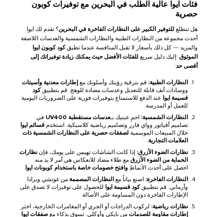
فئات ايوا عالية الطلب في البحرين مع توفيرات كوبون
حصرية
هل تتطلع
للتوفير الكبير على النظارات الفاخرة في البحرين
؟ تقدم لك ايوا
أحدث مجموعة من النظارات الطبية والنظارات الشمسية والعدسات اللاصقة
والمزيد --- كل ذلك بأسعار لا تقبل المنافسة عندما تطبق
كود كوبون ايوا
الموثوق
. إليك دليل سريع
للفئات الأفضل حيث يمكنك زيادة توفيراتك إلى
أقصى حد
:
النظارات الطبية:
قم بترقية رؤيتك وأسلوبك مع
إطارات معدنية وأسيتات
ووسادات أنف قابلة للتعديل وعدسات مضادة للوهج. قم بتطبيق
كود
قسيمة ايوا
عند الدفع للاستمتاع بتوفيرات فورية على الضروريات اليومية
للعمل أو المدرسة.
النظارات الشمسية:
احمِ عينيك بـ
عدسات مستقطبة UV400
في
تصاميم أفياتور وواي فارر وتصاميم رياضية كلاسيكية. استخدم
قسائم ايوا
خلال المبيعات الموسمية
لصفقات حصرية على النظارات الشمسية ذات
العلامات التجارية
.
نظارات الضوء الأزرق:
إذا كانت الشاشات تهيمن على يومك، فإن
نظارات
الحماية من الضوء الأزرق
مع طلاء مضاد للانعكاس هي أمر لا بد منه.
احصل على أحدث الأنماط
وافتح خصومات خاصة باستخدام كوبونات ايوا
.
النظارات الفاخرة:
اصنع بياناً مع
النظارات المصممة
من غوتشي وبرادا
وأرماني. قم بتطبيق
كود قسيمة ايوا
للحصول على توفيرات لا تصدق على
الإطارات الفاخرة دون المساومة على الأصالة.
نظارات رياضية:
لركوب الدراجات أو الجري أو المغامرات الخارجية، اختر
إطارات مقاومة للصدمات
من نايكي وأوكلي. تسوق بذكاء مع
صفقات ايوا