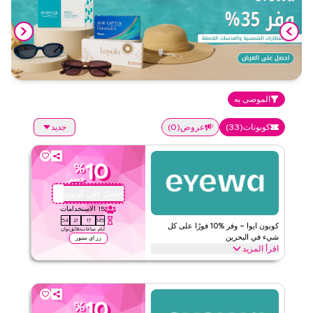
الموصى به
كوبونات
(
33
)
عروض
(
0
)
جديد
10
%
خصم
احصل على كوبون
AA72
15
الاستخدامات
53
21
17
145
كوبون ايوا – وفر %10 فورًا على كل
أيام
ساعات
دقائق
ثوان
شيء في البحرين
زر اي ستور
اقرأ المزيد
وفر %10 فورًا مع هذا كود ايوا على كل شيء. استخدمه الآن للحصول على
خصومات حصرية عبر أهم الفئات مثل النظارات الطبية، العدسات اللاصقة،
النظارات الشمسية، نظارات الأطفال، الإكسسوارات والمزيد.
10
%
ايوا
الأحكام والشروط