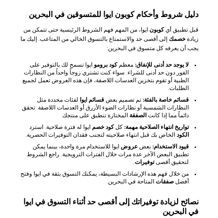
دليل شروط وأحكام كوبون ايوا للمتسوقين في البحرين
قبل تطبيق أي
كوبون
ايوا، من المهم فهم الشروط الرئيسية حتى تتمكن من
زيادة
خصمك
إلى أقصى حد والاستمتاع بالتسوق الخالي من المتاعب. إليك ما
يجب أن يعرفه كل متسوق في البحرين:
لا يوجد حد أدنى للإنفاق:
معظم
كود برومو
ايوا تسمح لك بالتوفير على
الفور دون حد أدنى للشراء. سواء كنت تشتري زوجاً واحداً من النظارات
الطبية أو تقوم بتخزين العدسات اللاصقة، فإن هذه العروض تعمل لجميع
الطلبات.
قسائم خاصة بالفئة:
تم تصميم بعض
قسائم ايوا
لفئات محددة مثل
النظارات الشمسية أو نظارات الضوء الأزرق أو العدسات اللاصقة. تحقق
دائماً مما إذا كانت
الصفقة
المختارة تنطبق على منتجك.
تواريخ انتهاء الصلاحية مهمة:
كل
كود خصم
ايوا له فترة صلاحية. استرد
الكود
الخاص بك قبل انتهاء صلاحيته لتجنب فقدان التوفيرات الحصرية.
قيود الاستخدام:
بعض
عروض
ايوا للاستخدام مرة واحدة، بينما يمكن
تطبيق البعض الآخر عدة مرات خلال الفترات الترويجية. راجع الشروط
لتحقيق أقصى
توفيرات
.
من خلال فهم هذه الإرشادات البسيطة، يمكنك التسوق بثقة في ايوا وفتح
أفضل
صفقات
المتاحة في البحرين.
نصائح لزيادة توفيراتك إلى أقصى حد أثناء التسوق في ايوا
في البحرين