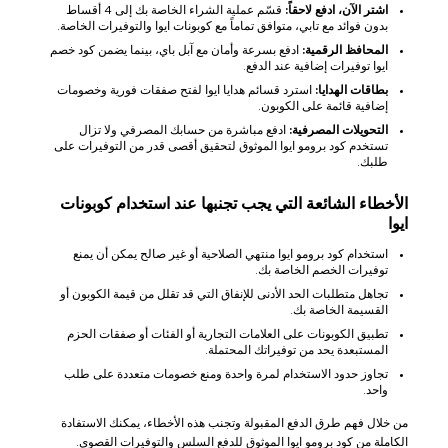
اشتر الآن، ادفع لاحقاً:
قسّم عملية الشراء الخاصة بك إلى 4 أقساط
بدون فوائد مع تابي، متوافق تماماً مع كوبونات ايوا والتوفيرات الخاصة.
المحافظ الرقمية:
ادفع بسرعة وأمان مع آبل باي، بينما يضمن كود خصم
ايوا توفيرات إضافية عند الدفع.
بطاقات الهدايا:
استرد قسائم هدايا ايوا لفتح صفقات فورية وخصومات
إضافية قائمة على الكوبون.
التحويلات المصرفية:
ادفع مباشرة من حسابك المصرفي ولا تزال
تستخدم كود برومو ايوا الموثوق لتحقيق أقصى قدر من التوفيرات على
طلبك.
الأخطاء الشائعة التي يجب تجنبها عند استخدام كوبونات
ايوا
استخدام كود برومو ايوا منتهي الصلاحية أو غير صالح يمكن أن يمنع
توفيرات الخصم الخاصة بك.
تجاهل متطلبات الحد الأدنى للإنفاق التي قد تقلل من قيمة الكوبون أو
القسيمة الخاصة بك.
تطبيق الكوبونات على العلامات التجارية أو الفئات أو صفقات الحزم
المستبعدة يحد من توفيراتك المحتملة.
تجاوز حدود الاستخدام لمرة واحدة ومنع خصومات متعددة على طلب
واحد.
من خلال فهم طرق الدفع المقبولة وتجنب هذه الأخطاء، يمكنك الاستفادة
الكاملة من كود برومو ايوا الموثوق للدفع السلس والتوفيرات القصوى.