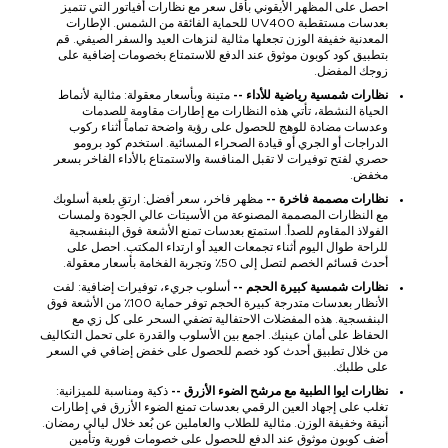
احصل على المظهر الأيقوني بأقل سعر مع نظارات أفياتور التي تتميز
بعدسات مستقطبة UV400 للحماية الفائقة من الشمس. الإطارات
المعدنية خفيفة الوزن تجعلها مثالية لنزهات العيد والسفر الصيفي. قم
بتطبيق كود كوبون موثوق عند الدفع للاستمتاع بخصومات إضافية على
زوجك المفضل.
نظارات شمسية رياضية للأداء --
متينة وبأسعار معقولة: مثالية لأنماط
الحياة النشطة، تأتي هذه النظارات مع إطارات مقاومة للصدمات
وعدسات مضادة للوهج للحصول على رؤية واضحة تماماً أثناء ركوب
الدراجات أو الجري أو قيادة الصحراء المسائية. استخدم كود برومو
حصري لفتح توفيرات لا تقبل المنافسة والاستمتاع بالأداء الفاخر بسعر
مخفض.
نظارات مصممة فاخرة --
مظهر فاخر، سعر أفضل: ارتقِ بلعبة أسلوبك
مع النظارات المصممة المصنوعة من الأسيتات عالي الجودة ولمسات
الفولاذ المقاوم للصدأ. استمتع بعدسات تمنع الأشعة فوق البنفسجية
للراحة طوال اليوم أثناء تجمعات العيد أو ارتداء المكتب. احصل على
أحدث قسائم الخصم لتصل إلى 50٪ وتجربة الفخامة بأسعار معقولة.
نظارات شمسية كبيرة الحجم --
أسلوب جريء، توفيرات إضافية: لفت
الأنظار بعدسات متدرجة كبيرة الحجم توفر حماية 100٪ من الأشعة فوق
البنفسجية. هذه المفضلات الاحتفالية تضفي السحر على كل زي مع
الحفاظ على أمان عينيك. اجمع بين الأسلوب والقدرة على تحمل التكاليف
من خلال تطبيق أحدث كود خصم للحصول على خفض إضافي في السعر
على طلبك.
نظارات ايوا الطبية مع مرشح الضوء الأزرق --
ذكية ومناسبة للميزانية:
تغلب على إجهاد العين الرقمي بعدسات تمنع الضوء الأزرق في إطارات
أنيقة وخفيفة الوزن. مثالية للطلاب والعاملين عن بُعد خلال ليالي رمضان.
أضف كوبون موثوق عند الدفع للحصول على خصومات فورية وتأمين