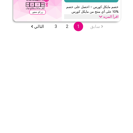
الحد الأدنى للطلب
لا شيء
53
21
17
145
خصم مايكل كورس – احصل على خصم
ينطبق على
ويب/تطبيق
أيام
ساعات
دقائق
ثوان
%10 على أي منتج من مايكل كورس
زر اي ستور
الفئات
على مستوى الموقع
اقرأ المزيد
افتح خصم %10 مع هذا كود كوبون ايوا على كل منتجات مايكل، بما في ذلك
سابق
1
2
3
التالي
قيّمنا
نصف الإطارات للرجال، النظارات الطبية المربعة/المستطيلة والمزيد.
تسوق اليوم
اقرأ أقل
ايوا
الأحكام والشروط
الحد الأدنى للطلب
لا شيء
ينطبق على
ويب/تطبيق
الفئات
على مستوى الموقع
قيّمنا
اقرأ أقل