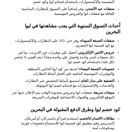
المصممة والإكسسوارات باستخدام قسائم ايوا وكود خصم.
صفقات عيد الأضحى:
وفر إضافياً على التسوق للنظارات المناسبة
للعائلة مع صفقات ايوا والعروض الموسمية.
أحداث التسوق السنوية التي يجب مشاهدتها في ايوا
البحرين
صفقات الجمعة السوداء:
وفر حتى 50٪ على النظارات والإكسسوارات
مع كود قسيمة ايوا الحصري.
عروض الاثنين الإلكتروني:
احصل على توفيرات عبر الإنترنت، بما في
ذلك صفقات اشتر واحدة واحصل على واحدة مجاناً (بحد أقصى 6 عناصر
لكل فئة) باستخدام كود خصم ايوا.
خصومات الجمعة البيضاء:
استفد من كود ايوا الخاص بالمنطقة
والتوفيرات الموسمية الخاصة على أفضل أنماط النظارات.
التصفية على مدار العام:
استمتع بأنماط التخفيض عبر النظارات
والعدسات والإكسسوارات مع قسائم خصم ايوا الموثوقة.
مبيعات سريعة:
صفقات ايوا وعروض محدودة الوقت يتم الإعلان عنها عبر
الموقع الإلكتروني والقنوات الاجتماعية للتوفيرات السريعة.
كود خصم ايوا وطرق الدفع المقبولة في البحرين
بطاقات الائتمان/الخصم:
استخدم فيزا أو ماستركارد أو أمريكان
إكسبريس وقم بتطبيق كود قسيمة ايوا للاستمتاع بخصومات فورية
ومدفوعات آمنة.