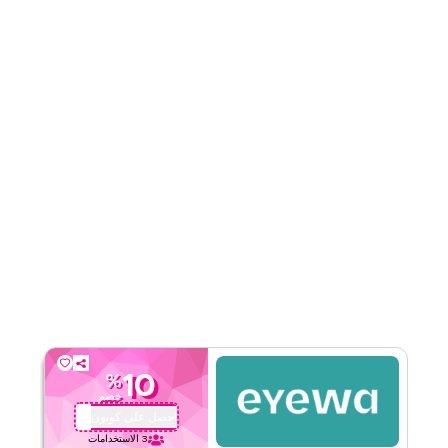
قيّمنا
اقرأ أقل
10
%
خصم
احصل على كوبون
AA72
3
الاستخدامات