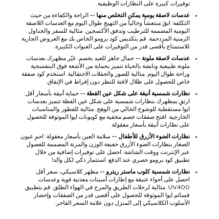
توفيرات كبيرة على النظارات الوظيفية.
عدسات لاصقة يومية يمكن التخلص منها --
الراحة والكفاءة من حيث
التكلفة: ابقَ منتعشاً وخالياً من التهيج طوال اليوم مع العدسات اللاصقة
اليومية المصممة للترطيب وتدفق الأكسجين. مثالية للسفر والجداول
الزمنية المزدحمة. قم بتكديس كود برومو الخاص بك مع العروض الجارية
للاستمتاع بأقصى قدر من التوفيرات على العبوات الكبيرة.
عدسات لاصقة ملونة --
جمال جاهز للعيد بخصم: غيّر مظهرك بعدسات
ملونة طبيعية ونابضة بالحياة تتميز بحماية من الأشعة فوق البنفسجية
وراحة طوال اليوم. مثالية للصور والحفلات الاحتفالية. استخدم كود صفقة
خاص للحصول على ظلال لافتة للنظر دون إفراط في الإنفاق.
نظارات شمسية أنيقة على شكل عين القطة --
حماية أنيقة بأسعار أقل:
ارتقِ بمظهرك بنظارات شمسية على شكل عين القطة تتميز بعدسات
ايوا مستقطبة للوضوح الخالي من الوهج. مثالية للفطور والمناسبات
الخارجية. افتح صفقات خصم مخفية مع كوبونات ايوا الموثوقة للحصول
على نظارات أنيقة بأسعار معقولة.
نظارات الضوء الأزرق للأطفال --
سلامة العين بأسعار معقولة: احمِ عيون
الصغار بنظارات الضوء الأزرق خفيفة الوزن والمرنة المصممة للفصول
عبر الإنترنت ووقت الشاشة. احصل على توفيرات إضافية من خلال
تطبيق كود برومو حصري عند الدفع. استثمار ذكي لكل والد!
نظارات شمسية كلوب ماستر ريترو --
مظهر كلاسيكي، سعر أقل:
احصل على أجواء عتيقة مع إطارات أسيتات معدنية قوية وعدسات
UV400. مثالية لرحلات الطريق والمرح في الهواء الطلق. قم بتطبيق
قسائم ايوا الموثوقة للحصول على أقصى قدر من الصفقات وإحضار
الأسلوب الكلاسيكي إلى المنزل دون علامة السعر الفاخر.