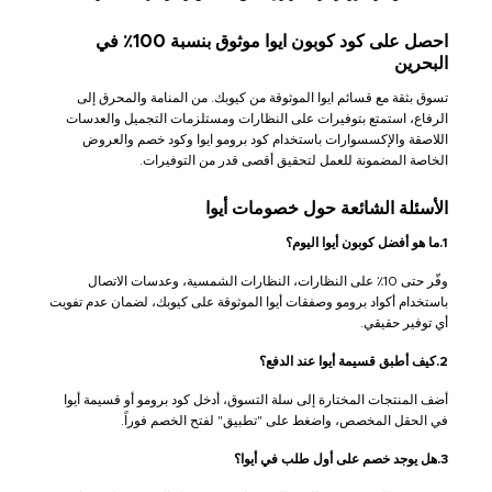
احصل على كود كوبون ايوا موثوق بنسبة 100٪ في
البحرين
تسوق بثقة مع قسائم ايوا الموثوقة من كيوبك. من المنامة والمحرق إلى
الرفاع، استمتع بتوفيرات على النظارات ومستلزمات التجميل والعدسات
اللاصقة والإكسسوارات باستخدام كود برومو ايوا وكود خصم والعروض
الخاصة المضمونة للعمل لتحقيق أقصى قدر من التوفيرات.
الأسئلة الشائعة حول خصومات أيوا
1.ما هو أفضل كوبون أيوا اليوم؟
وفّر حتى 10٪ على النظارات، النظارات الشمسية، وعدسات الاتصال
باستخدام أكواد برومو وصفقات أيوا الموثوقة على كيوبك، لضمان عدم تفويت
أي توفير حقيقي.
2.كيف أطبق قسيمة أيوا عند الدفع؟
أضف المنتجات المختارة إلى سلة التسوق، أدخل كود برومو أو قسيمة أيوا
في الحقل المخصص، واضغط على "تطبيق" لفتح الخصم فوراً.
3.هل يوجد خصم على أول طلب في أيوا؟