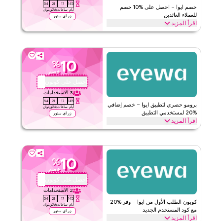
53
21
17
145
خصم ايوا – احصل على %10 خصم
أيام
ساعات
دقائق
ثوان
للعملاء العائدين
زر اي ستور
اقرأ المزيد
هل تعود إلى ايوا؟ استخدم هذا كود كوبون الولاء لتوفير %10 فورًا على
طلبك القادم. استمتع بمكافآت خاصة وخصومات على كامل المتجر اليوم.
ايوا
الأحكام والشروط
10
%
خصم
الحد الأدنى للطلب
لا شيء
احصل على كوبون
AA72
ينطبق على
ويب/تطبيق
3
الاستخدامات
الفئات
على مستوى الموقع
53
21
17
145
برومو حصري لتطبيق ايوا – خصم إضافي
أيام
ساعات
دقائق
ثوان
%20 لمستخدمي التطبيق
زر اي ستور
قيّمنا
اقرأ المزيد
احصل على خصم إضافي %20 عند التسوق من خلال تطبيق ايوا. قم
اقرأ أقل
بالتحميل الآن وطبّق هذا كود برومو للحصول على توفيرات حصرية
لمستخدمي التطبيق فقط على جميع مشترياتك.
10
%
ايوا
الأحكام والشروط
خصم
الحد الأدنى للطلب
لا شيء
احصل على كوبون
AA72
ينطبق على
ويب/تطبيق
2
الاستخدامات
53
21
17
145
الفئات
على مستوى الموقع
كوبون الطلب الأول من ايوا – وفر %20
أيام
ساعات
دقائق
ثوان
مع كود المستخدم الجديد
زر اي ستور
اقرأ المزيد