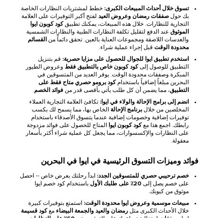
تسوق خلال أحداث المبيعات الكبرى:
خطط لمشتريات النظارات الخاصة
بك حول
صفقات رمضان وعروض العيد
لفتح أكبر التوفيرات على العلامة
التجارية للنظارات. خلال هذه المبيعات، يمكنك تطبيق
كود كوبون ايوا
الموثوق
عند الدفع لتقليل تكلفة النظارات الطبية والنظارات الشمسية
والعدسات اللاصقة ومجموعات العناية بالعين. تحقق دائماً من
القسائم
محدودة الوقت
قبل إجراء عملية شراء.
استخدم تطبيق ايوا للجوال للحصول على مزايا حصرية:
قم بتنزيل
التطبيق للوصول إلى
كود كوبون خاص بالتطبيق فقط
وعروض الطيور
المبكرة وصفقات محدودة الوقت. يوفر العديد من المتسوقين في
البحرين مبلغاً إضافياً باستخدام
كود برومو حصري متاح فقط على
التطبيق
، مما يضمن أن كل طلب يأتي بأقصى قدر من
فوائد الخصم
.
انضم إلى برامج الإحالة والولاء في ايوا:
تكافئ العلامة التجارية العملاء
المخلصين من خلال
برنامج الإحالة
الخاص بها، مما يسمح لك بكسب
توفيرات إضافية وخصومات إضافية عندما يتسوق الأصدقاء باستخدام
رابطك. اجمع هذا مع
كود كوبون ايوا
المتاح للحصول على فوائد مزدوجة
على النظارات والإكسسوارات، مما يجعل كل عملية شراء أكثر بأسعار
معقولة.
فوائد وميزات التسوق الرئيسية في ايوا في البحرين
خصم ترحيبي حصري للمتسوقين الجدد:
ابدأ رحلتك بعرض خاص -- احصل
على خصم يصل إلى
20٪ على طلبك الأول
باستخدام كود خصم ايوا
موثوق من كيوبك.
مبيعات موسمية وعروض ايوا محدودة الوقت:
استمتع بتوفيرات كبيرة
خلال الأحداث الكبرى مثل
رمضان والعيد والجمعة البيضاء
مع
كود قسيمة