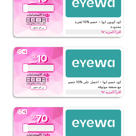
خصم
الحد الأدنى للطلب
لا شيء
احصل على كوبون
AA72
ينطبق على
ويب/تطبيق
6
الاستخدامات
53
21
17
145
الفئات
على مستوى الموقع
كود كوبون ايوا – خصم %10 لفترة
أيام
ساعات
دقائق
ثوان
محدودة
زر اي ستور
اقرأ المزيد
قيّمنا
احصل على خصم %10 عبر جميع الفئات مع هذا كود برومو ايوا لفترة
محدودة. استخدمه الآن لتوفير فوري وشحن مجاني على كل طلب.
اقرأ أقل
ايوا
الأحكام والشروط
10
%
خصم
الحد الأدنى للطلب
لا شيء
احصل على كوبون
AA72
ينطبق على
ويب/تطبيق
4
الاستخدامات
الفئات
على مستوى الموقع
53
21
17
145
كود خصم ايوا – احصل على %10 خصم
أيام
ساعات
دقائق
ثوان
مع صفقة موثوقة
زر اي ستور
قيّمنا
اقرأ المزيد
احصل على خصم %10 على جميع المنتجات مع هذا عرض ايوا الموثوق.
اقرأ أقل
طبّقه عند الدفع للحصول على توفيرات على كامل الموقع واستمتع بقيمة
إضافية على عملية الشراء بأكملها اليوم.
70
%
ايوا
الأحكام والشروط
خصم
الحد الأدنى للطلب
لا شيء
احصل على كوبون
AA72
ينطبق على
ويب/تطبيق
11
الاستخدامات