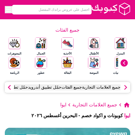
جميع الفئات
المنزل
الأطفال
الأحذية
الجمال
المجوهرات
الإلكترونيات
الموضة
البقالة
عطور
الرياضة
جميع العلامات التجارية
جميع الفئات
حمّل تطبيق أندرويد
حمّل تطبيق آي أ
جميع العلامات التجارية
ايوا
ايوا
كوبونات و اكواد خصم
-
البحرين
أغسطس
٢٠٢٦